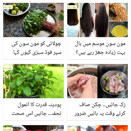
مون سون موسم میں بال
چولائی کو مون سون کی
بہت زیادہ جھڑ رہے ہیں؟
سپر فوڈ سبزی کیوں کہا
جانیں بالوں کو مضبوط
جاتا ہے؟ جانیں وٹامنز،
بنانے کے چند قدرتی طریقے
منرلز اور اینٹی آکسیڈنٹس
سے بھرپور اس سبزی کے
فائدے
رُک جائیں۔۔ چکن صاف
پودینہ قدرت کا انمول
کرتے وقت یہ باتیں ضرور
تحفہ۔۔ جانیں اس صحت
یاد رکھیں
بخش پتوں کے 10 حیرت