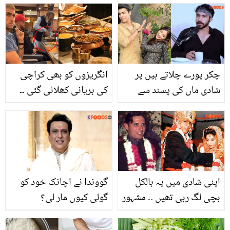
بیوٹی پارلر کے چہرہ
سے مہاسے کس طرح کم
چمکانے کی ٹپ
کیے جاسکتے ہیں؟
چکر پورے چلاتے ہیں پر
انگریزوں کو بھی کراچی
شادی ماں کی پسند سے
کی بریانی کھلائی گئی ۔۔
کریں گے۔۔ خوشحال خان کا
17 سال بعد پاکستان آنے
بیان سوشل میڈیا پر
والی مہمان ٹیم انگلینڈ کن
طوفان لے آیا! انٹرویو وائرل
کھانوں سے لطف اندوز ہو
رہی ہے؟
اپنی شادی میں یہ بالکل
گووندا نے اچانک خود کو
بچی لگ رہی تھیں ۔۔ مشہور
گولی کیوں مار لی؟
شخصیات اپنی شادی والے
وجوہات سامنے آگئیں
دن کیسے دکھائی دے رہے