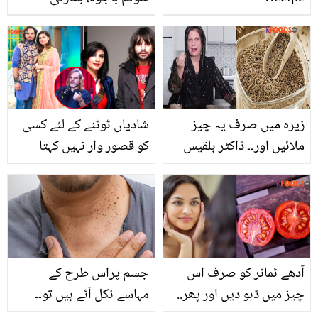
کھلاڑی کے بجائے ارشد
ندیم کی کامیابی پر خوش!
مبارکباد دیتے ہوئے کیا کہا؟
زیرہ میں صرف یہ چیز
شادیاں ٹوٹنے کے لئے کسی
ملائیں اور۔۔ ڈاکٹر بلقیس
کو قصور وار نہیں کہتا
نے سردیوں میں تھکن اور
لیکن۔۔ نعمان جاوید نے اپنی
جسم کے درد کو دور کرنے
جان کیوں لینا چاہتے تھے؟
کے لئے کون سی زبردست
زندگی کے تلخ راز کھول دیے
پھکی بتادی؟
آدھے ٹماٹر کو صرف اس
جسم پراس طرح کے
چیز میں ڈبو دیں اور پھر..
مہاسے نکل آئے ہیں تو۔۔
شادی سیزن میں بغیر
جانیں اس عام سی چیز