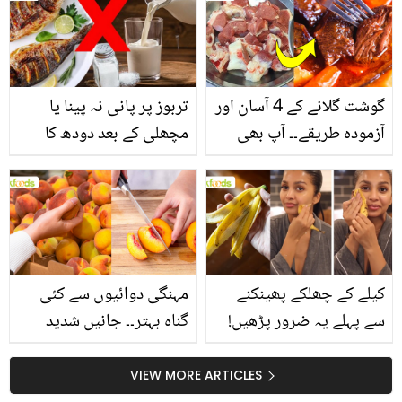
انگیز طبی فوائد
گوشت گلانے کے 4 آسان اور
تربوز پر پانی نہ پینا یا
آزمودہ طریقے۔۔ آپ بھی
مچھلی کے بعد دودھ کا
جانیں انٹرنیشنل شیف کے
استعمال۔۔ جانیں کھانوں
بتائے راز
سے متعلق غلط فہمیوں کی
حقیقت کیا ہے اور افواہ
کیا؟
کیلے کے چھلکے پھینکنے
مہنگی دوائیوں سے کئی
سے پہلے یہ ضرور پڑھیں!
گناہ بہتر۔۔ جانیں شدید
جلد کے 3 بڑے مسائل کا
گرمی کے موسم میں آڑو
سستا اور قدرتی حل
کیوں کھانا چاہیے؟
VIEW MORE ARTICLES