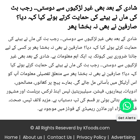
شادی کے بعد بھی غیر لڑکیوں سے دوستی۔۔ رجب بٹ
کی ماں نے بیٹے کی حمایت کرتے ہوئے کیا کہہ دیا؟
صارفین نے بھی نہ بخشا پھر
شادی کے بعد بھی غیر لڑکیوں سے دوستی۔۔ رجب بٹ کی ماں نے بیٹے کی
حمایت کرتے ہوئے کیا کہہ دیا؟ صارفین نے بھی نہ بخشا پھر ہر کسی کے لیے
جاننا ضروری ہیں کیونکہ یہ ایک اہم معلومات ہے۔ شادی کے بعد بھی غیر
لڑکیوں سے دوستی۔۔ رجب بٹ کی ماں نے بیٹے کی حمایت کرتے ہوئے کیا
کہہ دیا؟ صارفین نے بھی نہ بخشا پھر سے متعلق تفصیلی معلومات آپ کو
اس آرٹیکل میں بآسانی مل جائے گی۔ ہمارے پیج پر کھانوں، مصالحوں،
ادویات، بیماریوں، فیشن، سیلیبریٹیز، ٹپس اینڈ ٹرکس، ہربلسٹ اور مشہور
شیف کی بتائی ہوئی ہر قسم کی ٹپ دستیاب ہے۔ مزید لائف ٹپس، صحت،
قدرتی اجزاء اور ماڈرن ریمیڈی کے فوڈز میں موجود ہے۔
Get Alerts
© All Rights Reseverd by
Kfoods.com
Home
|
About us
|
Contact Us
|
Privacy Policy
|
Advertising