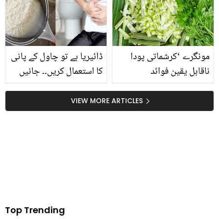
تھے؟ چند پرانی تصاویر پر
نظر ڈالیں
مونگرے ‘کرشماتی پودا
ڈائیریا ہے تو چاول کے پانی
ناقابل یقین فوائد
کا استعمال کریں۔۔ جانیں
چاول کے پانی سے ڈائیریا
کے علاج کا مکمل طریقہ کار
VIEW MORE ARTICLES
تاکہ آپ گھر میں خود کر
سکیں اس کا آسان علاج
Top Trending