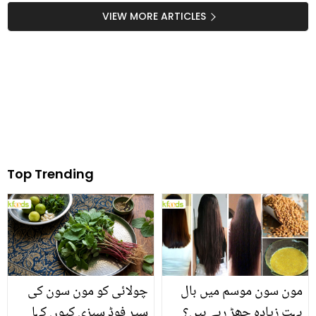
صحت مند ہونے کے لیے
استعمال شوگر کو کنٹرول
VIEW MORE ARTICLES
استعمال کرتی ہیں؟ تو
کر سکتا یے
ٹہریں پہلے سچ جان لیں
Top Trending
مون سون موسم میں بال
چولائی کو مون سون کی
بہت زیادہ جھڑ رہے ہیں؟
سپر فوڈ سبزی کیوں کہا