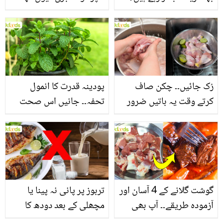
جانیں بالوں کو مضبوط
جاتا ہے؟ جانیں وٹامنز،
بنانے کے چند قدرتی طریقے
منرلز اور اینٹی آکسیڈنٹس
سے بھرپور اس سبزی کے
فائدے
رُک جائیں۔۔ چکن صاف
پودینہ قدرت کا انمول
کرتے وقت یہ باتیں ضرور
تحفہ۔۔ جانیں اس صحت
یاد رکھیں
بخش پتوں کے 10 حیرت
انگیز طبی فوائد
گوشت گلانے کے 4 آسان اور
تربوز پر پانی نہ پینا یا
آزمودہ طریقے۔۔ آپ بھی
مچھلی کے بعد دودھ کا
جانیں انٹرنیشنل شیف کے
استعمال۔۔ جانیں کھانوں