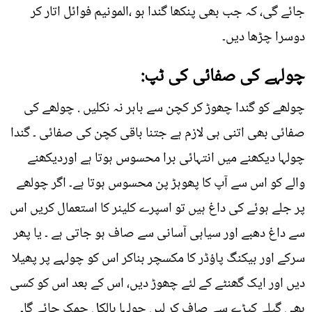
جائے گی، کہ جب بھی پنکھا گندا ہو ،المونیم فوائل اتار کر
دوسرا چڑھا دیں۔
چولہے کی صفائی کی ٹپ:
چولھے کو گندا چھوڑ کر کچن سے باہر نہ نکلیں . چولھے کی
صفائی بھی اتنی ہی لازم ہے جتنا باقی کچن کی صفائی ۔ گندا
چولہا دیکھنے میں انتہائی برا محسوس ہوتا ہے اوردیکھنے
والے کو اس سے آپ کا پھوہڑ پن محسوس ہوتا ہے۔ اگر چولھے
پر جلے ہوئے کی داغ ہیں تو اسپرے کلینر کا استعمال کریں اس
سے داغ دھبے اور سیاہی آسانی سے صاف ہو جاتی ہے ۔ یا پھر
سرکے اور بیکنگ پاؤڈر کا مکسچر بناکر اس کو چولہے پر پھیلا
دیں اور ایک گھنٹے کے لئے چھوڑ دیں، اس کے بعد اس کو کسی
بھی گیلے کپڑے سے صاف کر لیں چولہا بالکل چمک جائے گا۔