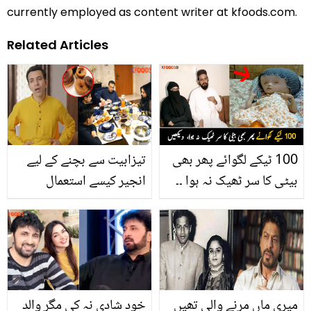
currently employed as content writer at kfoods.com.
Related Articles
100 ٹیکے لگوائے پھر بھی
تیزابیت سے بچنے کے لیے
بیٹی کا سر ٹھیک نہ ہوا ۔۔
انجیر کیسے استعمال
پھول سی بچی کس بیماری
کریں؟ افطار کے بعد متلی
کا شکار ہے جو امریکی
اور پیٹ درد سے بچنے کے
ڈاکٹر بھی علاج سے ڈر تے
لیے ماہرین کے مفید مشورے
ہیں؟ ویڈیو
میری ماں مرنے والی تھیں
خود شادی نہ کی مگر والد