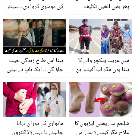
پھر بھی انھیں تکلیف
کی دوسری کروا دی۔۔ سینئر
پہنچاتا رہا۔۔ باپ کے سائے
اداکار اسد ملک کی زندگی
سے محروم شاہ رخ خان نے
کا سب سے بڑا دکھ کیا ہے؟
اپنی مرتی ماں کا دل کیوں
بتاتے ہوئے جذباتی
دکھایا؟ تلخ حقائق سے
پردہ اٹھا دیا
میں غریب پنکچر والے کا
بیٹا اس طرح زندگی جیت
بیٹا ہوں مگر اب آفیسر بن
جاؤ گی ۔۔ ایک باپ نے بیٹی
کر واپس آیا ہوں ۔۔ غریب
کو رخصتی پر ایسی
گھرانے کے بچے نے کیسے
نصحیت کی کہ وائرل ہو
نئی مثال قائم کر دی
گیا، آپ بھی دیکھیں
شلجم سے پھٹی ایڑیوں کا
ماہواری کے دوران نہانا
علاج مگر کیسے؟ بس اس
چاہیئے یا نہیں؟ ڈاکٹروں