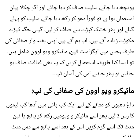
پونچھ دیا جائے، سلیب صاف کر دیا جائے اور اگر چکلا بیلن
استعمال ہوا ہے تو فوراً دھو کر رکھ دیا جائے، سلیب کو پہلے
گیلے اور پھر خشک کپڑے سے صاف کر لیں۔ گیلی جگہ کیڑے
مکوڑے زیادہ آتے ہیں۔ اب ہم آتے ہیں اپنی ہفتہ وار صفائی کی
طرف ،جس میں ایگزاسٹ فین، مائیکرو ویو اوون شامل ہیں۔
تو ایسا کیا طریقہ استعمال کریں کہ یہ بھی فٹافٹ صاف ہو
جائیں تو پھر جانیے اس کی آسان ٹپ۔۔
مائیکرو ویو اوون کی صفائی کی ٹپ:
داغ دھبوں کو مٹانے کے لیے ایک کپ پانی میں آدھا کپ لیموں
کا رس ڈالیں پھر اسے مائیکر و ویومیں رکھ کر پانچ یا تین
منٹ تک اسے گرم کریں اس کے بعد اسے پانچ سے دس منٹ