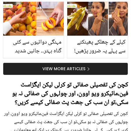
بتائے راز
سے متعلق غلط فہمیوں کی
حقیقت کیا ہے اور افواہ
کیا؟
کیلے کے چھلکے پھینکنے
مہنگی دوائیوں سے کئی
سے پہلے یہ ضرور پڑھیں!
گناہ بہتر۔۔ جانیں شدید
جلد کے 3 بڑے مسائل کا
گرمی کے موسم میں آڑو
سستا اور قدرتی حل
کیوں کھانا چاہیے؟
VIEW MORE ARTICLES
کچن کی تفصیلی صفائی تو کرلی لیکن ایگزاسٹ
فین،مائیکرو ویو اوون، اور چولہوں کی صفائی نہ ہو
سکی،تو ان سب کی جھٹ پٹ صفائی کیسے کریں؟
کچن کی تفصیلی صفائی تو کرلی لیکن ایگزاسٹ فین،مائیکرو ویو اوون، اور
چولہوں کی صفائی نہ ہو سکی،تو ان سب کی جھٹ پٹ صفائی کیسے
کریں؟ ہر کسی کے لیے جاننا ضروری ہیں کیونکہ یہ ایک اہم معلومات ہے۔