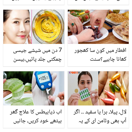
آسان سے طریقے کو آزمائیں
نے خواتین کو اہم مشورے
اور پھٹی ایڑیوں کو گھر
دے دیئے
بیٹھے ملائم بنائیں
افطار میں کون سا کھجور
7 دن میں شیشے جیسی
کھانا چاہیے؟سنت
چمکتی جلد پائیں،بیسن
رسولﷺ میں آپ کے لئے
میں بس یہ عام سی چیز
کن کن بیماریوں سے نجات
ملائیں اور پائیں حسین اور
کا آسان حل موجود ہے؟
دودھ ملائی جیسی رنگت۔۔
لال، پیلا، ہرا یا سفید ۔۔ اگر
اب ذیابیطس کا علاج گھر
آپ بھی وٹامن ای کے یہ
بیٹھے خود کریں، جانیں
کیپسول خوبصورت اور
ایلوویرا کا کس طرح سے