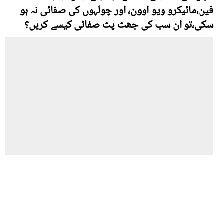
فین،مائیکرو ویو اوون، اور چولہوں کی صفائی نہ ہو
سکی،تو ان سب کی جھٹ پٹ صفائی کیسے کریں؟