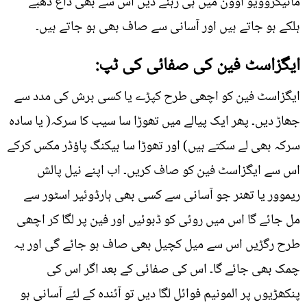
مائیکروویو اوون میں ہی رہنے دیں اس سے بھی داغ دھبے
ہلکے ہو جاتے ہیں اور آسانی سے صاف بھی ہو جاتے ہیں۔
ایگزاسٹ فین کی صفائی کی ٹپ:
ایگزاسٹ فین کو اچھی طرح کپڑے یا کسی برش کی مدد سے
جھاڑ دیں۔ پھر ایک پیالے میں تھوڑا سا سیب کا سرکہ( یا سادہ
سرکہ بھی لے سکتے ہیں) اور تھوڑا سا بیکنگ پاؤڈر مکس کرکے
اس سے ایگزاسٹ فین کو صاف کریں۔ اب اپنے نیل پالش
ریموور یا تھنر جو آسانی سے کسی بھی ہارڈوئیر اسٹور سے
مل جائے گا اس میں روئی کو ڈبوئیں اور فین پر لگا کر اچھی
طرح رگڑیں اس سے میل کچیل بھی صاف ہو جائے گی اور یہ
چمک بھی جائے گا۔ اس کی صفائی کے بعد اگر اس کی
پنکھڑیوں پر المونیم فوائل لگا دیں تو آئندہ کے لئے آسانی ہو