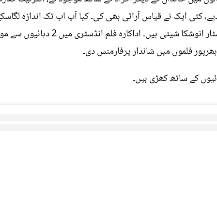
 کئی ایک نے قیاس آرائی بھی کی۔ کیا آپ اب تک اندازہ لگاسکے
کوئی اور نہیں ساؤتھ کی لیڈی سپر اسٹار انو
بھرپور فلموں میں شاندار پرفارمنس دی۔
ئیوں کے ساتھ کھڑی ہیں۔