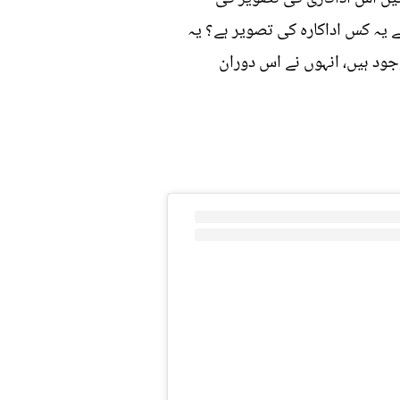
 یہ کس اداکارہ کی تصویر ہے؟ یہ
شکا شیٹی ہیں۔ اداکارہ فلم انڈسٹری میں 2 دہائیوں سے موجود ہیں، انہوں نے اس دوران