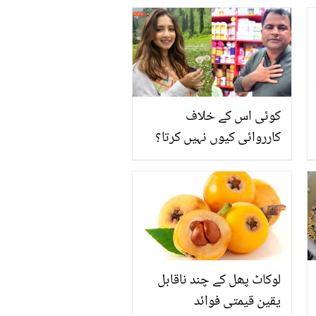
دیں آپ کو پیٹ کے تمام
مسائل سے نجات
کوئی اس کے خلاف
کارروائی کیوں نہیں کرتا؟
دانیہ شاہ کے شوہر نے کومل
عزیز کو 5 ویں شادی کی
پیشکش کردی! صارفین
غصے سے بپھر گئے
لوکاٹ پھل کے چند ناقابل
یقین قیمتی فوائد