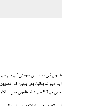
فلموں کی دنیا میں سوئٹی کے نام سے پہ
اپنا دیوانہ بنالیا۔ پنے بچپن کی تصو
جس نے 50 سے زائد فلموں میں اداکاری کے جوہر دکھائے ہیں۔
اس تصویرمیں اداکارہ اپنے ابتدائی س