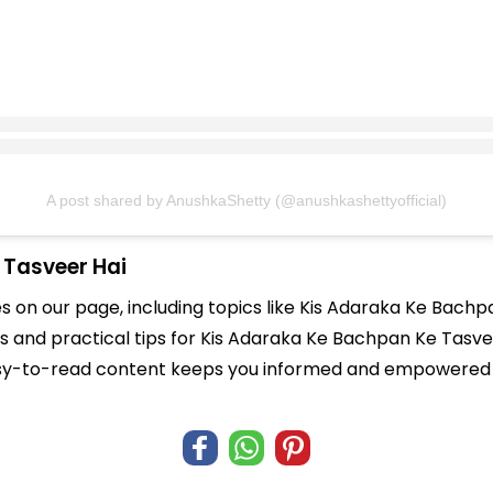
A post shared by AnushkaShetty (@anushkashettyofficial)
 Tasveer Hai
es on our page, including topics like Kis Adaraka Ke Bach
hts and practical tips for Kis Adaraka Ke Bachpan Ke Tasve
r easy-to-read content keeps you informed and empowered