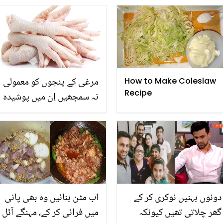
کو کیا مشورہ دے دیا؟
زندگی سے متعلق اہم
انکشاف
مرغی کے پنجوں کو معمولی
How to Make Coleslaw
Recipe
نہ سمجھیں اِن میں پوشیدہ
حسن و صحت کے ناقابل
یقین راز جانیں
دونوں بہنیں نوکری کر کے
اب مٹن بنائيں وہ بھی پانی
گھر چلاتی تھیں کیونکہ
میں فرائی کر کے، مہنگے آئل