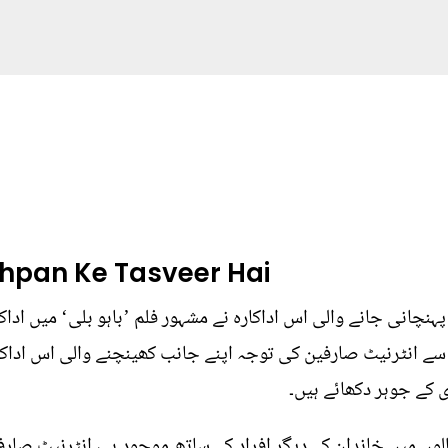
hpan Ke Tasveer Hai
نچانی جانے والی اس اداکارہ نے مشہور فلم ’باہو بلی‘ میں اداکا
یر سے انٹرنیٹ صارفین کی توجہ اپنے جانب کھینچنے والی اس اداکا
الوں میں خاندان کے دیگر افراد کے ساتھ موجود ہے، انٹرنیٹ صار