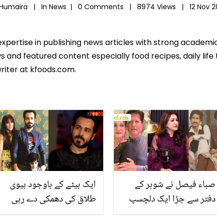
 Humaira |
In
News
|
0 Comments |
8974 Views |
12 Nov 
expertise in publishing news articles with strong academ
 and featured content especially food recipes, daily life 
riter at kfoods.com.
صباء فیصل نے شوہر کے
ایک بیٹے کے باوجود بیوی
دفتر سے جڑا ایک دلچسپ
طلاق کی دھمکی دے رہی
واقعہ سناتے ہوئے خواتین
ہے۔۔ عمران ہاشمی کا نجی