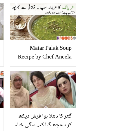
تھا؟ پرانی ویڈیو کلپ دیکھ
کر صارفین چونک گئے
Matar Palak Soup
Recipe by Chef Aneela
Rizwan
گھر کا دھلا ہوا فرش دیکھ
کر سمجھ گیا کہ.. سگی خالہ