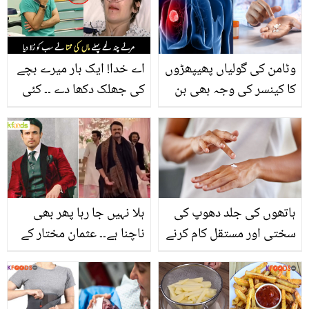
بارے میں حیران کن
والوں پر پھٹ پڑیں
انکشاف
وٹامن کی گولیاں پھیپھڑوں
اے خدا! ایک بار میرے بچے
کا کینسر کی وجہ بھی بن
کی جھلک دکھا دے ۔۔ کئی
سکتی ہیں۔۔ ماہرین کا ملٹی
سال بعد ماں بننے والی
وٹامنز کی گولیوں کے بارے
خاتون نے موت سے قبل
میں نیا انکشاف
بچے کو جنم دیا تو ڈاکٹرز
کیوں حیران ہوئے؟
ہاتھوں کی جلد دھوپ کی
ہلا نہیں جا رہا پھر بھی
سختی اور مستقل کام کرنے
ناچنا ہے۔۔ عثمان مختار کے
کی وجہ سے بےجان اور بے
بڑھتے وزن پر صارفین نے
رونق ہو گئی ہے؟؟؟ تو
مذاق کی حدیں پار کر دیں!
پریشان نہ ہوں اپنے ہاتھوں
کیا کیا بول دیا؟