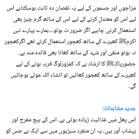
مزاجوں اور جسموں کے لیے یہ نقصان دہ ثابت ہوسکتاہے اس
لیے اس کو معتدل کرنے کے لیے اس کے ساتھ گرم چیز بھی
استعمال کرنی چاہیے اگر ضرور ت ہوتو۔۔۔ہمارے پیارے نبی
اکرمﷺ کھیرے کے ساتھ کھجور استعمال کرتے تھے اگرکھجور
نہ ہوتو منقیٰ اور شہد کے ساتھ کھانا بھی فائدہ مند ہے۔
حضورپاکﷺ کا ارشاد ہے کہ کمزورلوگ فربہ ہونے کے لیے
کھیرے کے ساتھ کھجور کھائیں تو انشاء اللہ موٹے ہوجائیں
گے۔
جدید مشاہدات:
اس پھل میں غذائیت زیادہ ہوتی ہے۔ اس کے بیج مفرح اور
پیشاب آور ہیں۔ یہ ان منفرد سبزیوں میں سے ایک ہے جس کو