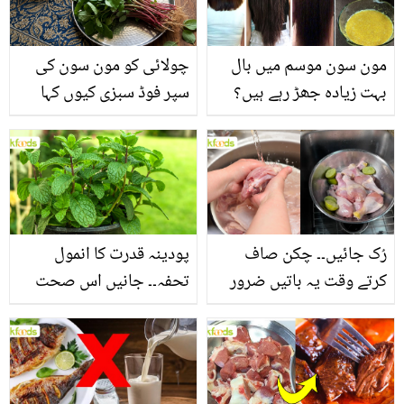
مون سون موسم میں بال
چولائی کو مون سون کی
بہت زیادہ جھڑ رہے ہیں؟
سپر فوڈ سبزی کیوں کہا
جانیں بالوں کو مضبوط
جاتا ہے؟ جانیں وٹامنز،
بنانے کے چند قدرتی طریقے
منرلز اور اینٹی آکسیڈنٹس
سے بھرپور اس سبزی کے
فائدے
رُک جائیں۔۔ چکن صاف
پودینہ قدرت کا انمول
کرتے وقت یہ باتیں ضرور
تحفہ۔۔ جانیں اس صحت
یاد رکھیں
بخش پتوں کے 10 حیرت
انگیز طبی فوائد