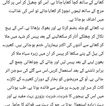
کھانے کے ساتھ کچا کھایاجاتا ہے۔ اس کو چھیل کر اس پر کالی
مرچ کے ساتھ لیموں نچوڑ کر کھایاجائے تو اس کی غذائیت
میں اضافہ ہوجاتا ہے۔
یہ کھانے کوجلد ہضم کرتا ہے اور بھوک بڑھاتا ہے۔ اس کے بیج
نکال کر چھلکے اُتار کر سکھالینے کے بعد پیس کر شہد میں ملا
کر کھانے سے آنتوں کی اکثر بیماریاں ختم ہوجاتی ہیں۔ کھیرے
کی بیل کے پتے سکھا کر پیس کر ان میں زیرہ سیاہ ملا کر
بھون لینے کے بعد پیس لیں اور چائے کے چوتھائی چمچ کے
برابر ناشتے کے بعد استعمال کریں۔اس سے گلے کی سوجن اتر
جاتی ہے۔ لُو کے مریضوں کو بخار کے دوران کھیرے کے ٹکڑے
کاٹ کر سر اور چہرے پر ملنے سے فائدہ ہوتا ہے۔ طب یونانی
میں اس کے بیجوں کا شربت، شربت بزوری بہت مفید ہے اور
بہت زیادہ استعمال ہوتا ہے جو کہ بہت سے فوائد کا حامل ہے۔