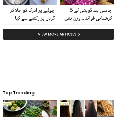
جامنی بند گوبھی کے 5
چولہے پر ادرک کو جلا کر
کرشماتی فوائد ۔۔ وزن بھی
گردن پر رکھنے سے کیا
کرے کم اور جلد کی کرے
فائدہ ہوگا؟ حیرت انگیز ٹپ
حفاظت
میں چھپے ادرک کے مہنگے
VIEW MORE ARTICLES
فائدے
Top Trending