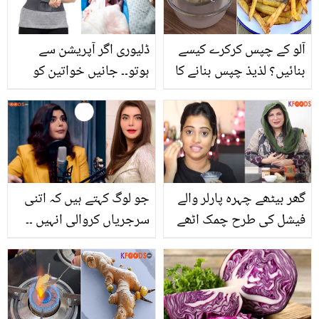
کو ایک بار پھر سے جوان
بنائیں بس بتائی کئی ان 5
آلو کے چپس کرکرے کیسے
ڈلیوری اگر آپریشن سے
آسان ٹِپس سے
بنائیں؟ لذیذ چپس بنانے کا
ہوتو۔۔ جانیں خواتین کو
ایسا طریقہ جو کھائے
آپریشن کے بعد کن چیزوں
طریقہ پوچھے بغیر رہ نہ
کا استعمال کرنا چاہیئے اور
پائے
کن باتوں سے احتیاط
ضروری ہے؟
گھر بیٹھے چہرہ پارلر والے
جو لوگ کہتے ہیں کہ اتنی
فیشل کی طرح چمک اٹھے
سرجریاں کروالی انہیں ۔۔
گا۔۔ ڈاکٹر بلقیس نے پھٹے
ندا یاسر نے آنٹی کہنے والے
پوئے دودھ سے بہترین اور
ناقدین کو کیا جواب دیا؟
سستے فیشل کا کون سا
دیکھئے ویڈیو
طریقہ بتا دیا؟ دیکھیں