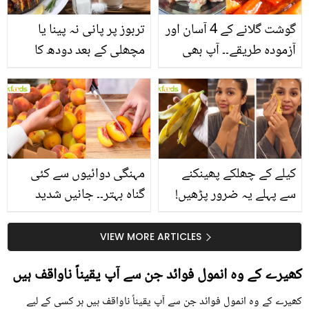
گوشت گلانے کے 4 آسان اور
تربوز پر پانی نہ پینا یا
آزمودہ طریقے۔۔ آپ بھی
مچھلی کے بعد دودھ کا
جانیں انٹرنیشنل شیف کے
استعمال۔۔ جانیں کھانوں
بتائے راز
سے متعلق غلط فہمیوں کی
حقیقت کیا ہے اور افواہ
کیا؟
کیلے کے چھلکے پھینکنے
مہنگی دوائیوں سے کئی
سے پہلے یہ ضرور پڑھیں!
گناہ بہتر۔۔ جانیں شدید
جلد کے 3 بڑے مسائل کا
گرمی کے موسم میں آڑو
سستا اور قدرتی حل
کیوں کھانا چاہیے؟
VIEW MORE ARTICLES
کھیرے کے وہ انمول فوائد جن سے آپ یقیناً ناواقف ہیں
کھیرے کے وہ انمول فوائد جن سے آپ یقیناً ناواقف ہیں ہر کسی کے لیے