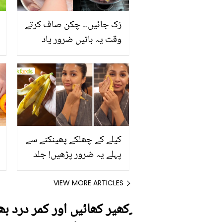
رُک جائیں۔۔ چکن صاف کرتے
وقت یہ باتیں ضرور یاد
رکھیں
کیلے کے چھلکے پھینکنے سے
پہلے یہ ضرور پڑھیں! جلد
کے 3 بڑے مسائل کا سستا
اور قدرتی حل
VIEW MORE ARTICLES
ٍکھیر کھائیں اور کمر درد ب