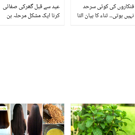
فنکاروں کی کوئی سرحد
عید سے قبل گھرکی صفائی
نہیں ہوتی۔۔ ثناء کا بیان الٹا
کرنا ایک مشکل مرحلہ بن
پڑ گیا! مشی خان نے طبعیت
جاتا ہے،گھر کی صفائی کی
ہری کردی، کیا کچھ کہہ دیا؟
ایسی ٹپس جو گھر کو
جگمگا دیں