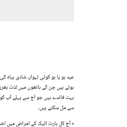
عید ہو یا ہو کوئی تہوار، شادی بیاہ 
ہوتے ہیں جن کے ہاتھوں میں لذت بھری ک
بہت فائدے ہیں جو آج سے پہلے آپ کو ش
سے مل سکتے ہیں۔
٭ آج کل ہارٹ اٹیک کے امراض میں اضآ