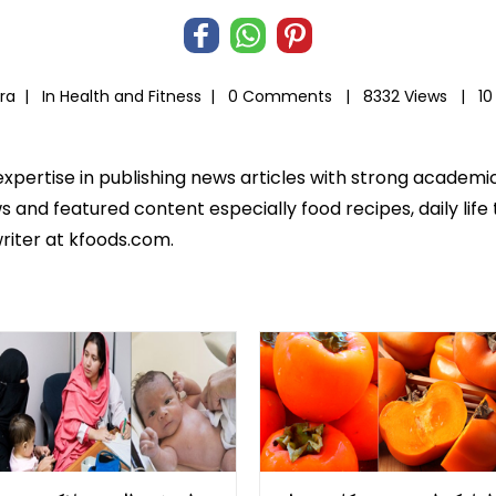
ira |
In
Health and Fitness
|
0 Comments |
8332 Views |
10
expertise in publishing news articles with strong academ
 and featured content especially food recipes, daily life 
riter at kfoods.com.