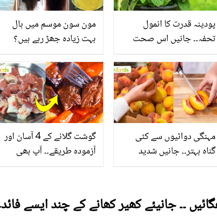
پودینہ قدرت کا انمول
مون سون موسم میں بال
تحفہ۔۔ جانیں اس صحت
بہت زیادہ جھڑ رہے ہیں؟
بخش پتوں کے 10 حیرت
جانیں بالوں کو مضبوط
انگیز طبی فوائد
بنانے کے چند قدرتی طریقے
مہنگی دوائیوں سے کئی
گوشت گلانے کے 4 آسان اور
گناہ بہتر۔۔ جانیں شدید
آزمودہ طریقے۔۔ آپ بھی
گرمی کے موسم میں آڑو
جانیں انٹرنیشنل شیف کے
کیوں کھانا چاہیے؟
بتائے راز
ھگائیں ۔۔ جانیئے کھیر کھانے کے چند ایسے فائد