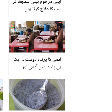
اپنی مرحوم بیٹی سمجھ کر
سب کا علاج کرتا ہوں ۔۔
اولاد کے بچھڑنے پر ان عام
لوگوں نے کیسے سب کو
جذباتی کر دیا؟
آدمی کا پرندہ دوست ۔۔ ایک
ہی پلیٹ میں آدمی اور
پرندے کے دال چاول کھانے
کی پرانی مگر دلچسپ
ویڈیو وائرل