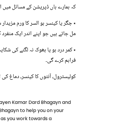
کہ ہمارے ہاں ڈپریشن کے مسائل میں اض
٭ جگر یا کینسر ہو السر کا ورم مزید
مل جاتے ہیں جو اپنے اندر ایک منفرد ک
٭ کمر درد ہو یا بھوک نہ لگنے کی شکا
فراہم کرے گی۔
کولیسٹرول، آنتوں کا کینسر، دماغ کی 
r Khayen Kamar Dard Bhagayn and
 Bhagayn to help you on your
 as you work towards a