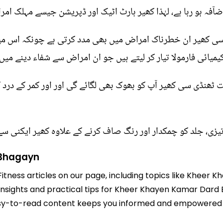
آفہ ہو رہا ہے، لہٰذا کھیر ہارٹ اٹیک اور ڈپریشن جیسے مہلک ام
ار سی کھیر ان خطرناک امراض میں بھی مدد کرتی ہے چونکہ اس م
یمیائی فارمولا تیار کر لیتے ہیں جو ان امراض سے شفاء دینے میں 
یت ٹھنڈی سی کھیر آپ کو بھوک بھی لگائے گی اور اور کمر کے در
تیزی، جلد کو چمکدار اور رنگ صاف کرنے کے علاوہ کھیر ایکنی س
 Bhagayn
 Fitness articles on our page, including topics like Khee
d insights and practical tips for Kheer Khayen Kamar Dard
r easy-to-read content keeps you informed and empowered