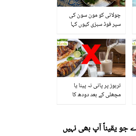
چولائی کو مون سون کی
سپر فوڈ سبزی کیوں کہا
جاتا ہے؟ جانیں وٹامنز،
منرلز اور اینٹی آکسیڈنٹس
سے بھرپور اس سبزی کے
فائدے
تربوز پر پانی نہ پینا یا
مچھلی کے بعد دودھ کا
استعمال۔۔ جانیں کھانوں
سے متعلق غلط فہمیوں کی
حقیقت کیا ہے اور افواہ کیا؟
ے جو یقیناً آپ بھی نہیں