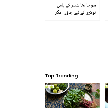
سوچا تھا سُسر کے پاس
نوکری کے لیے جاؤں، مگر
واپس بھیج دیتے ۔۔ اداکار
اکشے کمار سُسر کے ساتھ
بتائے لمحات کو یاد کر کے
جذباتی ہو گئے
Top Trending