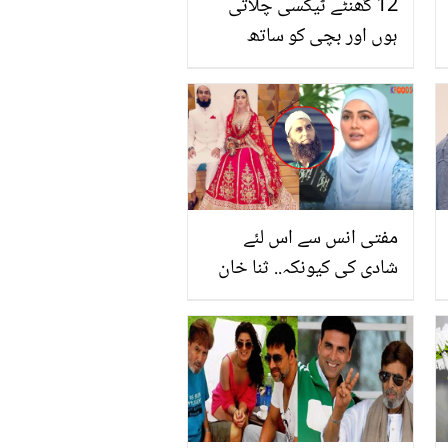
12 گھنٹے ٹیکسی چلاتی
ہوں اور بچی کو ساتھ
رکھتی ہوں۔۔ گھر چلانے کے
لئے دن بھر کام کرنے والی
عظیم ماں کی کہانی جو کام
کے وقت بھی ممتا کا ساتھ
نہیں چھوڑتی
مفتی انس سے اس لئے
شادی کی کیونکہ.. ثنا خان
کی فلمی دنیا چھوڑنے سے
شادی تک کے فیصلے پر
جنید جمشید کا کیا کردار
تھا؟