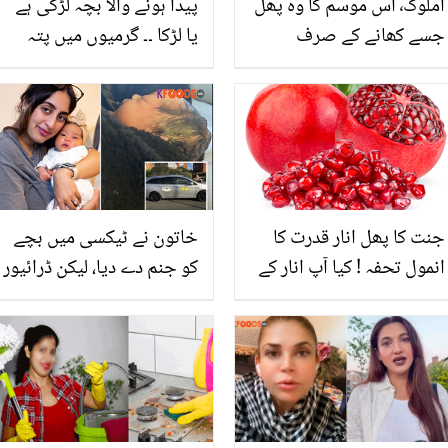
املوک٬ اس موسم کا وہ پھل
پیدا ہونے والا بچہ لڑکی ہے
جسے کھانے کے صرف
یا لڑکا ۔۔ گرمیوں میں پتہ
فائدے ہی فائدے
لگانے کا آسان طریقہ ڈاکٹر
نے بتا دیا
جنت کا پھل انار قدرت کا
خاتون نے ٹیکسی میں بچے
انمول تحفہ ! کیا آپ انار کے
کو جنم دے دیا، لیکن ڈرائیور
ان لاتعداد فوائد سے آگاہ
نے اس کے ساتھ ایسا کردیا
ہیں؟
جس کی اس کو توقع بھی
نہ تھی