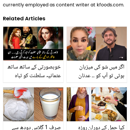
currently employed as content writer at kfoods.com.
Related Articles
اگر میں شو کی میزبان
خوبصورتی کے ساتھ ساتھ
ہوتی تو آپ کو ۔۔ عدنان
عثمانیہ سلطنت کو تباہ
صدیقی کا خواتین کے بارے
کرتی رہیں ۔۔ جانیے ان
میں بیان سن کر مشی خان
طاقتور خواتین کے بارے
غصے میں آگئیں، ویڈیو
میں، جس نے سلطنت
دیکھیں
عثمانیہ کو آپس میں لڑوا
دیا
کیا حمل کے دوران روزہ
صرف 1 گلاس دودھ سے