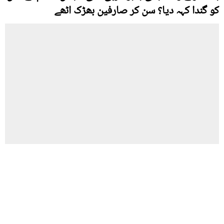
کو گندا کہہ دیا؟ سن کر صارفین بھڑک اٹھے