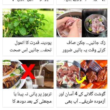
جانیں بالوں کو مضبوط
جاتا ہے؟ جانیں وٹامنز،
بنانے کے چند قدرتی طریقے
منرلز اور اینٹی آکسیڈنٹس
سے بھرپور اس سبزی کے
فائدے
رُک جائیں۔۔ چکن صاف
پودینہ قدرت کا انمول
کرتے وقت یہ باتیں ضرور
تحفہ۔۔ جانیں اس صحت
یاد رکھیں
بخش پتوں کے 10 حیرت
انگیز طبی فوائد
گوشت گلانے کے 4 آسان اور
تربوز پر پانی نہ پینا یا
آزمودہ طریقے۔۔ آپ بھی
مچھلی کے بعد دودھ کا
جانیں انٹرنیشنل شیف کے
استعمال۔۔ جانیں کھانوں