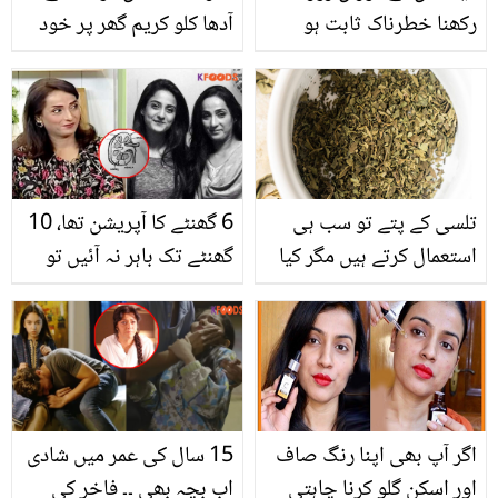
رکھنا خطرناک ثابت ہو
آدھا کلو کریم گھر پر خود
سکتا ہے؟روزے رکھنے سے
کیسے بنائیں؟ وہ راز جو
پہلے کن باتوں کو مدنظر
بیکری والے بھی چھپاتے
رکھنا چاہیے
ہیں
تلسی کے پتے تو سب ہی
6 گھنٹے کا آپریشن تھا، 10
استعمال کرتے ہیں مگر کیا
گھنٹے تک باہر نہ آئیں تو
آپ خشک تسلی کے فوائد
ہمیں لگا کہ ۔۔ فرح نادر کو
سے واقف ہیں؟ جانیئے اس
کینسر ہوا تو بچوں نے ماں
کہ حیرت انگیز فوائد اور
کو کیسے سنبھالا ؟ بات
طریقہ استعمال
کرتے ہوئے بیٹی کی آنکھوں
میں آنسو آگئے
اگر آپ بھی اپنا رنگ صاف
15 سال کی عمر میں شادی
اور اسکن گلو کرنا چاہتی
اب بچہ بھی ۔۔ فاخر کی