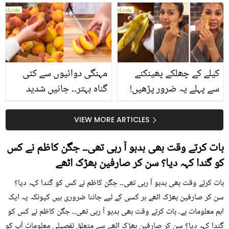
بتائے راز
سے متعلق غلط فہمیوں کی
حقیقت کیا ہے اور افواہ
کیا؟
کیلے کے چھلکے پھینکنے
مہنگی دوائیوں سے کئی
سے پہلے یہ ضرور پڑھیں!
گناہ بہتر۔۔ جانیں شدید
جلد کے 3 بڑے مسائل کا
گرمی کے موسم میں آڑو
سستا اور قدرتی حل
کیوں کھانا چاہیے؟
VIEW MORE ARTICLES
بات کرتے وقت بھی بدبو آ رہی تھی۔۔ جگن کاظم نے کس
کو گندا کہہ دیا؟ سن کر صارفین بھڑک اٹھے
بات کرتے وقت بھی بدبو آ رہی تھی۔۔ جگن کاظم نے کس کو گندا کہہ دیا؟
سن کر صارفین بھڑک اٹھے ہر کسی کے لیے جاننا ضروری ہیں کیونکہ یہ ایک
اہم معلومات ہے۔ بات کرتے وقت بھی بدبو آ رہی تھی۔۔ جگن کاظم نے کس کو
گندا کہہ دیا؟ سن کر صارفین بھڑک اٹھے سے متعلق تفصیلی معلومات آپ کو