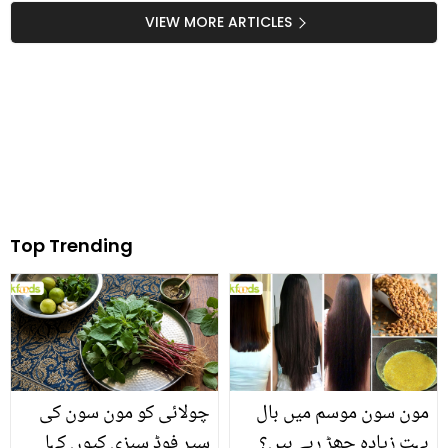
جواب میں کیا انکشاف کیا؟
108 سال کی عمر میں اولاد
VIEW MORE ARTICLES
کی نعمت حاصل کرنے والا
پاکستانی
Top Trending
مون سون موسم میں بال
چولائی کو مون سون کی
بہت زیادہ جھڑ رہے ہیں؟
سپر فوڈ سبزی کیوں کہا