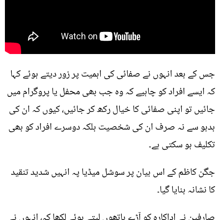
جس کے بعد انہوں نے صفائی کی اہمیت پر زور دیتے ہوئے کہا
کہ ایسے افراد کو چاہیے کہ وہ جب بھی محفل یا پروگرام میں
جائیں تو اپنی صفائی کا خیال رکھ کر جائیں، کیوں کہ ان کی
بدبو سے نہ صرف ان کی شخصیت بلکہ دوسرے افراد کو بھی
تکلیف ہو سکتی ہے۔
جگن کاظم کے اس بیان پر سوشل میڈیا پہ انہیں شدید تنقید
کا نشانہ بنایا گیا۔
صارفین نے اداکارہ کو آڑے ہاتھوں لیتے ہوئے لکھا کہ، انہوں نے