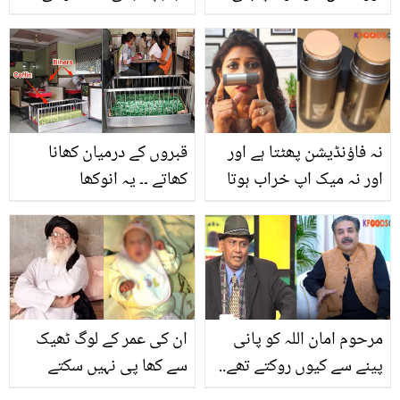
ہیں تو جانیئے کون سا
داڑھی نہیں نکلی اور اب!
سیرم آپ کے لئے بہتر ہے؟
بچی کو حاملہ دکھانے پر
اور یہ کس طرح استعمال
سوشل میڈیا صارفین ڈرامہ
کرنا ہے
بنانے والوں پر برس پڑے
نہ فاؤنڈیشن پھٹتا ہے اور
قبروں کے درمیان کھانا
اور نہ میک اپ خراب ہوتا
کھاتے ۔۔ یہ انوکھا
ہے ۔۔ میک اپ سے پہلے کون
ریسٹورنٹ کس جگہ ہے
سی اسٹک چہرے پر لگانے
جہاں کھانے کی میزوں کے
سے میک اپ 6 گھنٹے تک
درمیان قبریں بھی موجود
خراب نہیں ہوتا ؟ آج ہی
ہیں؟
خرید لائیں
مرحوم امان اللہ کو پانی
ان کی عمر کے لوگ ٹھیک
پینے سے کیوں روکتے تھے..
سے کھا پی نہیں سکتے
آفتاب احمد نے الزام کے
لیکن یہ بچے کے باپ بنے ۔۔