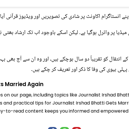
نے انسٹاگرام اکاونٹ پر شادی کی تصویریں اور ویڈیوز قرآنی آیا
ڈیا پر وائرل ہوگیا ہے۔ لیکن اسکے باوجود اب تک ارشاد بھٹی ن
ے انتقال کو تقریباً دو سال ہوچکے ہیں، اور وہ ان سے آج بھی ب
ہلی بیوی کی وفا کا ذکر اور تعریف کر چکے ہیں۔
ts Married Again
s on our page, including topics like Journalist Irshad Bha
ts and practical tips for Journalist Irshad Bhatti Gets Mar
r easy-to-read content keeps you informed and empowered