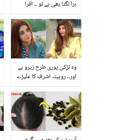
برا لگتا بھی ہے تو ۔۔ اقرا
عزیز نے 'منت مراد' ڈرامے
میں صبور علی جیسا جوڑا
پہننے پر خاموشی توڑ دی
وہ لڑکی پوری طرح زیرو ہے
اور۔۔ روبینہ اشرف کا علیزے
شاہ کے خلاف زہر اگلتا ہوا
بیان! صارفین نے بھی کھری
کھری سنا دی