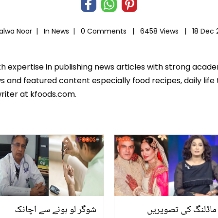
Salwa Noor |
In
News
|
0 Comments |
6458 Views |
18 Dec 
th expertise in publishing news articles with strong acad
 and featured content especially food recipes, daily life 
riter at kfoods.com.
ماڈلنگ کی تصویریں
شوگر لو ہونے سے اچانک