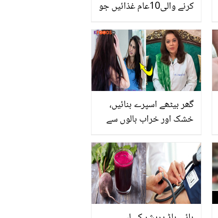
کرنے والی10عام غذائیں جو
رکھیں آپ کے دل کو جواں
گھر بیٹھے اسپرے بنائیں،
خشک اور خراب بالوں سے
نجات پائیں ۔۔ جانیں ڈاکٹر
بتول نے مون سون میں
بالوں کیلیئے کون سا بہترین
اسپرے بنایا؟