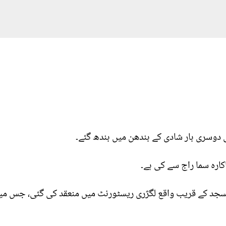
 دوسری بار شادی کے بندھن میں بندھ گئے۔
کارہ سما راج سے کی ہے۔
سجد کے قریب واقع لگژری ریسٹورنٹ میں منعقد کی گئی، جس میں 