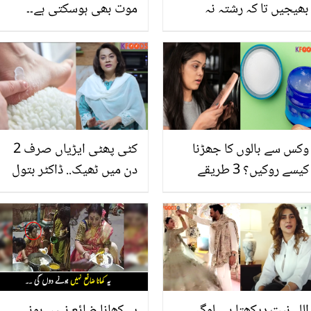
بھیجیں تا کہ رشتہ نہ
موت بھی ہوسکتی ہے۔۔
بھیجے۔۔ جیا علی شادی
شوگر اکثر لو رہتی ہے تو کیا
کیوں نہیں کرنا چاہتی
میٹھا کھانے سے نقصان
تھیں؟ پہلی بار کافی کچھ
نہیں ہوتا؟ جانیں ڈاکٹر کی
بتا دیا
رائے
وکس سے بالوں کا جھڑنا
کٹی پھٹی ایڑیاں صرف 2
کیسے روکیں؟ 3 طریقے
دن میں ٹھیک.. ڈاکٹر بتول
جس سے آپ کا گنج پن بھی
نے سردی کے موسم میں
ہفتوں میں غائب ہوجائے گا
پھٹی ایڑیوں کے علاج کا کیا
طریقہ بتایا؟