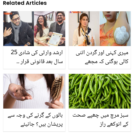
Related Articles
میری کہنی اور گردن اتنی
ارشد وارثی کی شادی 25
کالی ہوگئی کہ مجھے
سال بعد قانونی قرار ۔۔
شرمندگی ہونے لگی ۔۔ ڈاکٹر
معروف اداکار کو اتنے سال
شائستہ لودھی نے نشان زدہ
کا وقت کیوں لگا؟ سچائی
کالی جلد کو ختم کرنے کے
بتا دی
لئے کون سا طریقہ بتایا؟
سبز مرچ میں چھپے صحت
بالوں کے گِرنے کی وجہ سے
کے انوکھے راز
پریشان ہیں؟ جانیئے
ضرورت سے زیادہ بال گرنے