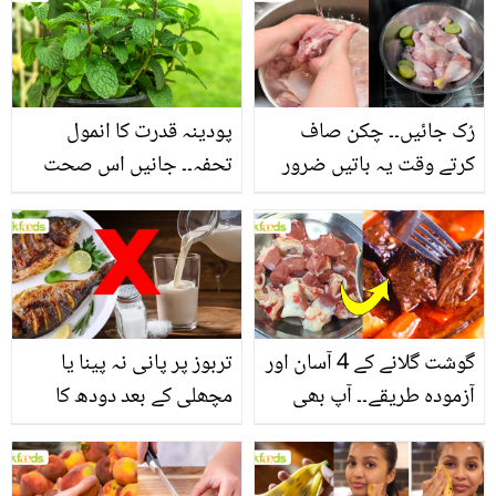
بنانے کے چند قدرتی طریقے
منرلز اور اینٹی آکسیڈنٹس
سے بھرپور اس سبزی کے
فائدے
رُک جائیں۔۔ چکن صاف
پودینہ قدرت کا انمول
کرتے وقت یہ باتیں ضرور
تحفہ۔۔ جانیں اس صحت
یاد رکھیں
بخش پتوں کے 10 حیرت
انگیز طبی فوائد
گوشت گلانے کے 4 آسان اور
تربوز پر پانی نہ پینا یا
آزمودہ طریقے۔۔ آپ بھی
مچھلی کے بعد دودھ کا
جانیں انٹرنیشنل شیف کے
استعمال۔۔ جانیں کھانوں
بتائے راز
سے متعلق غلط فہمیوں کی