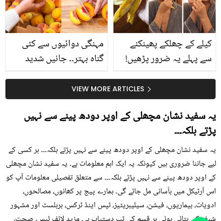
حقیقت کیا ہے اور افواہ
کیا؟
کیلے کے چھلکے پھینکنے
مہنگی دوائیوں سے کئی
سے پہلے یہ ضرور پڑھیں!
گناہ بہتر۔۔ جانیں شدید
جلد کے 3 بڑے مسائل کا
گرمی کے موسم میں آڑو
سستا اور قدرتی حل
کیوں کھانا چاہیے؟
VIEW MORE ARTICLES
یہ سفید نشان مچھلی کے اوپر دودھ پینے سے نہیں
پڑتے بلکہ۔۔۔
یہ سفید نشان مچھلی کے اوپر دودھ پینے سے نہیں پڑتے بلکہ۔۔۔ ہر کسی کے
لیے جاننا ضروری ہیں کیونکہ یہ ایک اہم معلومات ہے۔ یہ سفید نشان مچھلی
کے اوپر دودھ پینے سے نہیں پڑتے بلکہ۔۔۔ سے متعلق تفصیلی معلومات آپ کو
اس آرٹیکل میں بآسانی مل جائے گی۔ ہمارے پیج پر کھانوں، مصالحوں،
ادویات، بیماریوں، فیشن، سیلیبریٹیز، ٹپس اینڈ ٹرکس، ہربلسٹ اور مشہور
شیف کی بتائی ہوئی ہر قسم کی ٹپ دستیاب ہے۔ مزید لائف ٹپس، صحت،