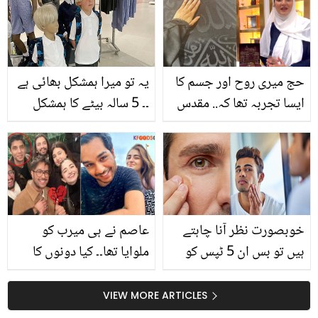
ﷺ سے اظہار محبت کی
انتقال کیسے ہوا؟
ویڈیو وائرل
حج میری روح اور جسم کا
یہ تو میرا ہمشکل بھائی ہے
ایسا تجربہ تھا کہ.. مقدس
۔۔ 5 سالہ بیٹے کا ہمشکل
مقامات کی تصویر شیئر
نظر آیا تو ماں نے کیا کیا؟
کرتے ہوئے ثانیہ مرزا کا دل
مناظر دیکھ کر سب دنگ رہ
چھو لینے والا پیغام
گئے
خوبصورت نظر آنا چاہتے
عاصم نے ہی میرب کو
ہیں تو بس ان 5 ٹپس کو
ملوایا تھا۔۔ کیا دونوں کا
اپنی زندگی کا حصہ بنا لیں
رشتہ ٹوٹنے کی وجہ ان کا
اور پھر دیکھیں اس کا کمال
مشترکہ دوست ہے؟
VIEW MORE ARTICLES