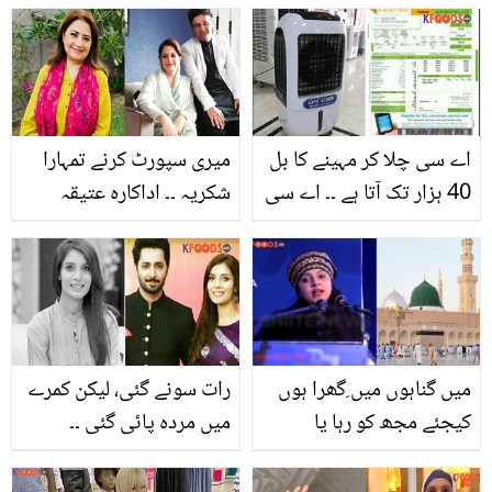
کی وجوہات اور اس کا
علاج
اے سی چلا کر مہینے کا بل
میری سپورٹ کرنے تمہارا
40 ہزار تک آتا ہے ۔۔ اے سی
شکریہ ۔۔ اداکارہ عتیقہ
کے بجائے یہ کولر گھر میں
اوڈھو اور فیصل جاوید
لگائیں جس سے بجلی کا بل
خان کا آپس میں کیا رشتہ
بھی کم آئے اور گرمی میں
ہے؟ دلچسپ معلومات
ٹھنڈک بھی بھرپور ملے
میں گناہوں میں ِگھرا ہوں
رات سونے گئی، لیکن کمرے
کیجئے مجھ کو رہا یا
میں مردہ پائی گئی ۔۔
مصطفیٰﷺ ۔۔ ہندو خاتون
پاکستانی اداکارہ و ماڈل
کا منفرد انداز میں رسول
سعیدہ امتیاز کا اچانک