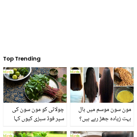
Top Trending
مون سون موسم میں بال
چولائی کو مون سون کی
بہت زیادہ جھڑ رہے ہیں؟
سپر فوڈ سبزی کیوں کہا
جانیں بالوں کو مضبوط
جاتا ہے؟ جانیں وٹامنز،