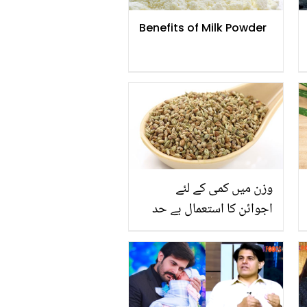
Benefits of Milk Powder
وزن میں کمی کے لئے
اجوائن کا استعمال بے حد
مفید ہے لیکن اسے کون کون
سے طریقوں سے استعمال
کرنے سے وزن میں کمی ہو
سکتی ہیں جان لیں تاکہ آپ