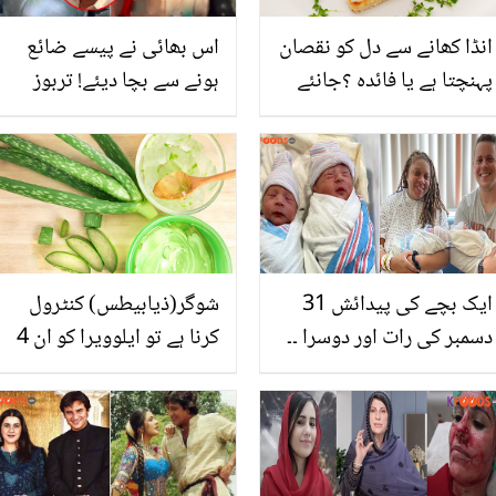
انڈا کھانے سے دل کو نقصان
اس بھائی نے پیسے ضائع
پہنچتا ہے یا فائدہ ؟جانئے
ہونے سے بچا دیئے! تربوز
تحقیق کیا کہتی ہے
والے نے میٹھے اور پھیکے
تربوز کی پہچان بتا دی، آپ
بھی جان لیں
ایک بچے کی پیدائش 31
شوگر(ذیابیطس) کنٹرول
دسمبر کی رات اور دوسرا ۔۔
کرنا ہے تو ایلوویرا کو ان 4
ان جڑواں بچوں کی
طریقوں سے کھائیں ۔۔
پیدائش میں ایک سال کا
جانیے ایلوویرا کھانے کا
فرق کیوں ہے؟ دلچسپ وجہ
بہترین طریقہ
جانیے