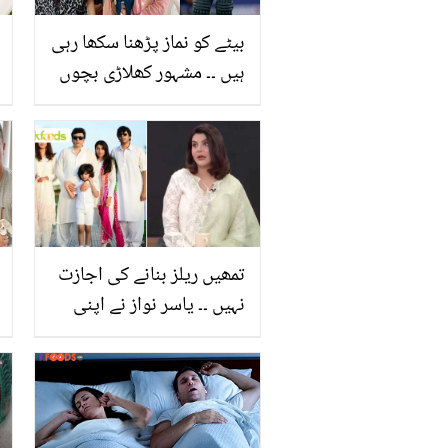
بیٹے کو نماز پڑھنا سکھا رہی
ہیں ۔۔ مشہور کھلاڑی بچوں
کو مذہبی تعلیم کیسے دے
رہے ہیں؟ دیکھیے
تمھیں ریلز بنانے کی اجازت
نہیں ۔۔ یاسر نواز نے اپنی
بیٹی کو سوشل میڈیا ر
کیوں نہیں آنے دیتے؟ ندا
یاسر نے وجہ بتا کر حیران
کر دیا