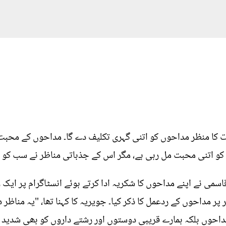
وت کا منظر مداحوں کو اتنی گہری تکلیف دے گا۔ مداحوں کے محبت
و اتنی محبت مل رہی ہے، مگر اس کے جذباتی مناظر نے سب کو ہلا
اسمی نے اپنے مداحوں کا شکریہ ادا کرتے ہوئے انسٹاگرام پر ایک
ر مداحوں کے ردعمل کا ذکر کیا۔ جویریہ کا کہنا تھا، "یہ مناظر د
حوں بلکہ ہمارے قریبی دوستوں اور رشتے داروں کو بھی شدید غ