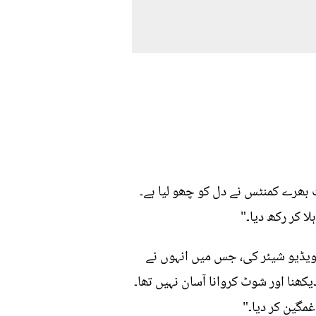
 بھرے کمنٹس نے دل کو چھو لیا ہے۔
 کر رکھ دیا۔"
 ویڈیو شیئر کی، جس میں انہوں نے
یکھنا اور شوٹ کروانا آسان نہیں تھا۔
مگین کر دیا۔"