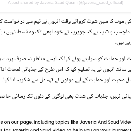
A post shared by Javeria Saud Qasmi (@javeria_saud_official)
 کی موت کا سین شوٹ کرواتے وقت انہوں نے ٹیم سے درخواست کی
ے۔ دلچسپ بات یہ ہے کہ جویریہ نے خود ابھی تک وہ قسط نہیں د
ہے ہیں۔
 اور حمایت کو سراہتے ہوئے کہا کہ ایسے مناظر نہ صرف پردے پ
 ساتھ انہوں نے یہ تسلیم کیا کہ اس طرح کے جذباتی لمحات اداک
محبت اور حمایت کے لیے دونوں نے تہہ دل سے شکریہ ادا کیا۔
ہانی نہیں، جذبات کی شدت بھی لوگوں کے دلوں تک رسائی حاصل
es on our page, including topics like Javeria And Saud Vide
ps for Javeria And Saud Video to help you on your journey t