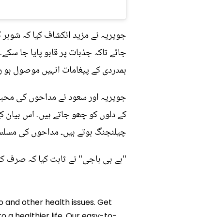
جویریہ نے مزید انکشاف کیا کہ شوہر
جائے تاکہ جذبات پر قابو پایا جا سک
ہمدردی کے پیغامات انہیں موصول ہو ر
جویریہ اور سعود نے مداحوں کی محبت
کے دلوں کو چھو جاتے ہیں۔ اس بیان کے
چیلنجنگ ہوتے ہیں۔ مداحوں کی مسلسل 
"بے بی باجی" نے ثابت کیا کہ صرف ک
o and other health issues. Get
o a healthier life. Our easy-to-