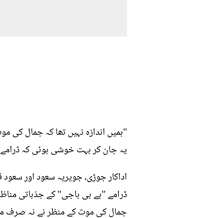
"ہمیں اندازہ نہیں تھا کہ جمال کی م
یہ جان کر بہت خوشی ہوئی کہ ڈرامے ک
اداکار جوڑی، جویریہ سعود اور سعود ق
ڈرامے "بے بی باجی" کے جذباتی مناظر پ
جمال کی موت کے منظر نے نہ صرف مدا