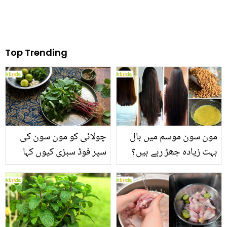
Top Trending
مون سون موسم میں بال
چولائی کو مون سون کی
بہت زیادہ جھڑ رہے ہیں؟
سپر فوڈ سبزی کیوں کہا
جانیں بالوں کو مضبوط
جاتا ہے؟ جانیں وٹامنز،
بنانے کے چند قدرتی طریقے
منرلز اور اینٹی آکسیڈنٹس
سے بھرپور اس سبزی کے
فائدے