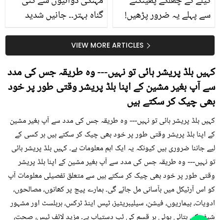
کیلے کے چھلکے پھینکنے
مہنگی دوائیوں سے کئی
سے پہلے یہ ضرور پڑھیں!
گناہ بہتر۔۔ جانیں شدید
جلد کے 3 بڑے مسائل کا
گرمی کے موسم میں آڑو
سستا اور قدرتی حل
کیوں کھانا چاہیے؟
VIEW MORE ARTICLES
کہیں بلڈ پریشر ہائی تو نہیں--- وہ طریقہ جس کی مدد
سے آپ بغیر مشین کے اپنا بلڈ پریشر وقتی طور پر خود
بھی چیک کر سکتے ہیں
کہیں بلڈ پریشر ہائی تو نہیں--- وہ طریقہ جس کی مدد سے آپ بغیر مشین
کے اپنا بلڈ پریشر وقتی طور پر خود بھی چیک کر سکتے ہیں ہر کسی کے
لیے جاننا ضروری ہیں کیونکہ یہ ایک اہم معلومات ہے۔ کہیں بلڈ پریشر ہائی
تو نہیں--- وہ طریقہ جس کی مدد سے آپ بغیر مشین کے اپنا بلڈ پریشر
وقتی طور پر خود بھی چیک کر سکتے ہیں سے متعلق تفصیلی معلومات آپ
کو اس آرٹیکل میں بآسانی مل جائے گی۔ ہمارے پیج پر کھانوں، مصالحوں،
ادویات، بیماریوں، فیشن، سیلیبریٹیز، ٹپس اینڈ ٹرکس، ہربلسٹ اور مشہور
شیف کی بتائی ہوئی ہر قسم کی ٹپ دستیاب ہے۔ مزید لائف ٹپس، صحت،