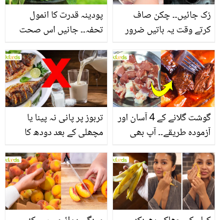
رُک جائیں۔۔ چکن صاف
پودینہ قدرت کا انمول
کرتے وقت یہ باتیں ضرور
تحفہ۔۔ جانیں اس صحت
یاد رکھیں
بخش پتوں کے 10 حیرت
انگیز طبی فوائد
گوشت گلانے کے 4 آسان اور
تربوز پر پانی نہ پینا یا
آزمودہ طریقے۔۔ آپ بھی
مچھلی کے بعد دودھ کا
جانیں انٹرنیشنل شیف کے
استعمال۔۔ جانیں کھانوں
بتائے راز
سے متعلق غلط فہمیوں کی
حقیقت کیا ہے اور افواہ
کیا؟