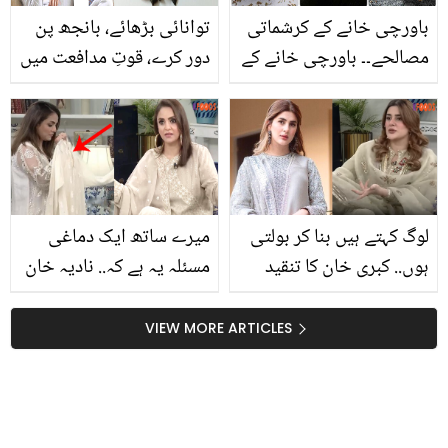
باورچی خانے کے کرشماتی
توانائی بڑھائے، بانجھ پن
مصالحے۔۔ باورچی خانے کے
دور کرے، قوتِ مدافعت میں
کن3 مصالحوں میں صحت
اضافہ کرے ۔۔ صرف مرد ہی
کا راز پوشیدہ ہے
نہیں خواتین بھی سلاجیت
سے فائدہ اٹھا سکتی ہیں
لوگ کہتے ہیں بنا کر بولتی
میرے ساتھ ایک دماغی
ہوں.. کبری خان کا تنقید
مسئلہ یہ ہے کہ.. نادیہ خان
کرنے والوں کو کرارا جواب
کپڑوں پر کیا لگا کر پہنتی
ہیں؟ عجیب و غریب عادت
VIEW MORE ARTICLES
کے بارے میں خود ہی بتا
دیا