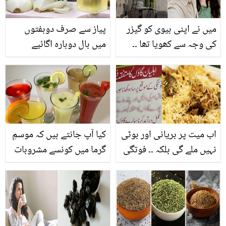
میں نے اپنی بیوی کو گیزر
پیاز سے صرف دوہفتوں
کی وجہ سے کھویا تھا ۔۔
میں بال دوبارہ اگائیے
اس شخص کی بیوی کے
ساتھ ایسا کیا ہوا کہ وہ آئی
سی یو میں چلی گئی؟ گھر
میں بھی گیزر ہے تو یہ
ضرور پڑھ لیں
اب میت پر بریانی اور بوٹی
کیا آپ جانتے ہیں کہ موسمِ
نہیں ملے گی بلکہ ۔۔ فوتگی
گرما میں کونسے مشروبات
پر کیسا کھانا ملے گا؟،
کا استعمال آپ کی جِلد کو
چھوٹے سے گاؤں کا فیصلہ
چمکدار اور تروتازہ بنا سکتا
پورے ملک کیلئے مثال
ہے؟ جانیں