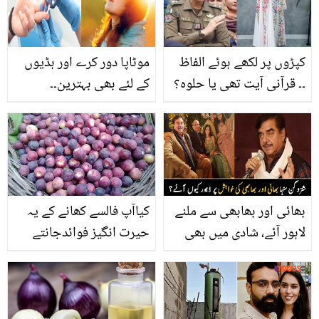
کپڑوں پر لکھے ہوئے الفاظ
موٹاپا دور کرے اور ہڈیوں
۔۔ قرآنی آیت تھی یا حلوہ؟
کے لئے بھی بہترین۔۔
افسوس ناک واقعہ
سردیوں میں دھوپ کیوں
لینی ضروری ہے؟ حیرت
انگیز فائدے
بھائی اور بھابھی سے ملنے
کیاآپ فالسے کھانے کے یہ
لاہور آئے، شادی میں بھی
حیرت انگیز فوائدجانتے
گئے ۔۔ بھارتی اداکار
ہیں؟جان گئے تو انہیں
شتروگن سنہا کا پاکستان
کھانا اپنی عادت بنا لیں گے
میں کون سا بھائی ہے؟