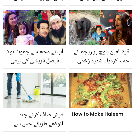
ہوتی ہے؟ جانیے فرق تلاش
کرنے کا آسان طریقہ
قرۃ العین بلوچ پر ریچھ نے
آپ نے مجھ سے جھوٹ بولا
حملہ کردیا۔۔ شدید زخمی
۔۔ فیصل قریشی کی بیٹی
حالت میں ہسپتال منتقل!
آیت جنید جمشید سے ملنے
گلوکارہ اب کیسی ہیں؟
کے بعد رونے کیوں لگی؟
اداکار کا انکشاف
فرش صاف کرنے چند
How to Make Haleem
انوکھے طریقے جس سے
گھر مہک اٹھے