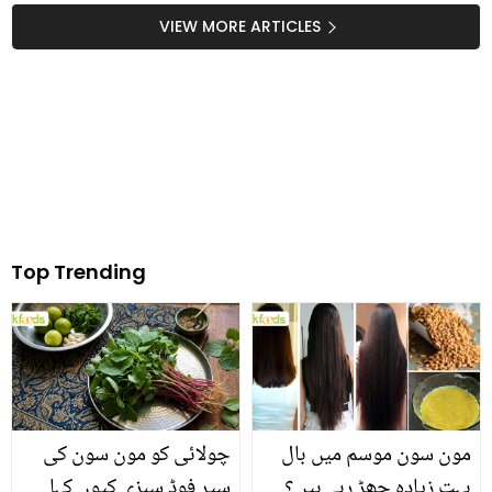
VIEW MORE ARTICLES
Top Trending
مون سون موسم میں بال
چولائی کو مون سون کی
بہت زیادہ جھڑ رہے ہیں؟
سپر فوڈ سبزی کیوں کہا