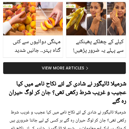
بتائے راز
سے متعلق غلط فہمیوں کی
حقیقت کیا ہے اور افواہ
کیا؟
کیلے کے چھلکے پھینکنے
مہنگی دوائیوں سے کئی
سے پہلے یہ ضرور پڑھیں!
گناہ بہتر۔۔ جانیں شدید
جلد کے 3 بڑے مسائل کا
گرمی کے موسم میں آڑو
سستا اور قدرتی حل
کیوں کھانا چاہیے؟
VIEW MORE ARTICLES
شرمیلا ٹائیگور نے شادی کے لئے نکاح نامے میں کیا
عجیب و غریب شرط رکھی تھی؟ جان کر لوگ حیران
رہ گئے
شرمیلا ٹائیگور نے شادی کے لئے نکاح نامے میں کیا عجیب و غریب شرط
رکھی تھی؟ جان کر لوگ حیران رہ گئے ہر کسی کے لیے جاننا ضروری ہیں
کیونکہ یہ ایک اہم معلومات ہے۔ شرمیلا ٹائیگور نے شادی کے لئے نکاح نامے