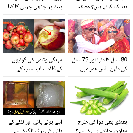
بعد کیا کرتے ہیں؟ عتیقہ
پیٹ پر چڑھی چربی کا کیا
اوڈھو نے سینے کے بالوں اور
کیا جائے؟ اب چربی کو
شادی پر عجیب و غریب
گھلانے کے آسان نسخے
بیان دینے کی انوکھی وجہ
جانیں
بتا دی
80 سال کا دلہا اور 75 سال
مہنگی وٹامن کی گولیوں
کی دلہن۔۔ اس عمر میں
کے فائدے اب سیب کے
شادی کی کیا وجہ بنی؟
چھلکوں میں۔۔ بے کار
جان کر لوگ بھی حیران رہ
سمجھ کر پھینکے جانے
گئے
والے سیب کے چھلکوں کے
کمالات
بھنڈی بھی دوا کی طرح
ابلے ہوئے پانی اور نلکے کے
معاون، جانتے ہیں کیسے؟
پانی کی برف الگ کیسے