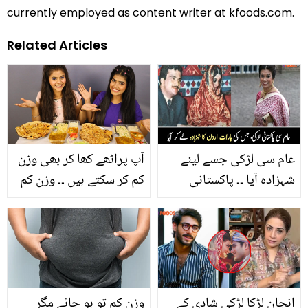
currently employed as content writer at kfoods.com.
Related Articles
عام سی لڑکی جسے لینے
آپ پراٹھے کھا کر بھی وزن
شہزادہ آیا ۔۔ پاکستانی
کم کر سکتے ہیں ۔۔ وزن کم
لڑکی، جس کی شادی اردن
کرنے کے لیےبس یہ ایک
کے شہزادے کے ساتھ ہوئی،
چیز اپنے پراٹھے میں شامل
جانیے دلچسپ معلومات
کریں!
انجان لڑکا لڑکی شادی کے
وزن کم تو ہو جائے مگر