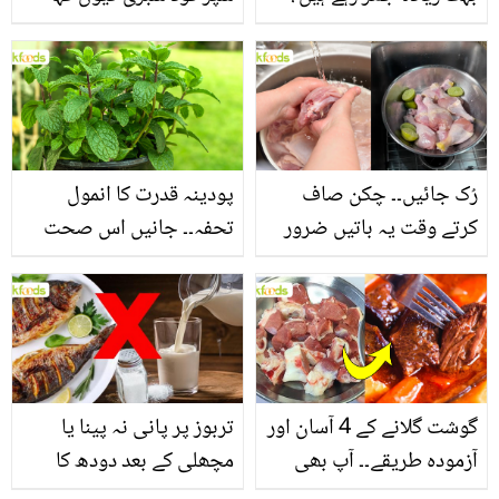
جانیں بالوں کو مضبوط
جاتا ہے؟ جانیں وٹامنز،
بنانے کے چند قدرتی طریقے
منرلز اور اینٹی آکسیڈنٹس
سے بھرپور اس سبزی کے
فائدے
رُک جائیں۔۔ چکن صاف
پودینہ قدرت کا انمول
کرتے وقت یہ باتیں ضرور
تحفہ۔۔ جانیں اس صحت
یاد رکھیں
بخش پتوں کے 10 حیرت
انگیز طبی فوائد
گوشت گلانے کے 4 آسان اور
تربوز پر پانی نہ پینا یا
آزمودہ طریقے۔۔ آپ بھی
مچھلی کے بعد دودھ کا
جانیں انٹرنیشنل شیف کے
استعمال۔۔ جانیں کھانوں