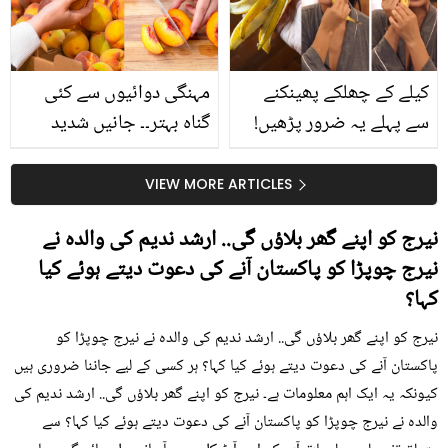
حقیقت کیا ہے اور افواہ
کیا؟
کیلے کے چھلکے پھینکنے
مہنگی دوائیوں سے کئی
سے پہلے یہ ضرور پڑھیں!
گناہ بہتر۔۔ جانیں شدید
جلد کے 3 بڑے مسائل کا
گرمی کے موسم میں آڑو
سستا اور قدرتی حل
کیوں کھانا چاہیے؟
VIEW MORE ARTICLES
نیرج کو اپنے گھر بلاؤں گی.. ارشد ندیم کی والدہ نے
نیرج چوپڑا کو پاکستان آنے کی دعوت دیتے ہوئے کیا
کہا؟
نیرج کو اپنے گھر بلاؤں گی.. ارشد ندیم کی والدہ نے نیرج چوپڑا کو
پاکستان آنے کی دعوت دیتے ہوئے کیا کہا؟ ہر کسی کے لیے جاننا ضروری ہیں
کیونکہ یہ ایک اہم معلومات ہے۔ نیرج کو اپنے گھر بلاؤں گی.. ارشد ندیم کی
والدہ نے نیرج چوپڑا کو پاکستان آنے کی دعوت دیتے ہوئے کیا کہا؟ سے