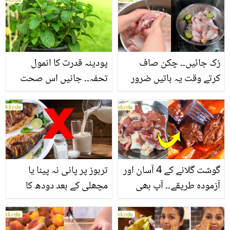
بنانے کے چند قدرتی طریقے
منرلز اور اینٹی آکسیڈنٹس
سے بھرپور اس سبزی کے
فائدے
رُک جائیں۔۔ چکن صاف
پودینہ قدرت کا انمول
کرتے وقت یہ باتیں ضرور
تحفہ۔۔ جانیں اس صحت
یاد رکھیں
بخش پتوں کے 10 حیرت
انگیز طبی فوائد
گوشت گلانے کے 4 آسان اور
تربوز پر پانی نہ پینا یا
آزمودہ طریقے۔۔ آپ بھی
مچھلی کے بعد دودھ کا
جانیں انٹرنیشنل شیف کے
استعمال۔۔ جانیں کھانوں
بتائے راز
سے متعلق غلط فہمیوں کی