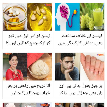
نوجوان کو ٹرک میں
کیا نام رکھا؟
اسپتال لایا گیا تو ڈاکٹر نے
اسے کیسے چند منٹ میں
اپنے پیروں پر کھڑا کر دیا؟
کینسر کے خلاف مدافعت
لہسن کو اس تیل میں ڈبو
بھی، دماغی کارکردگی میں
کر ایک چمچ کھائیں اور.. 8
اضافے سے لے کرجلد کو
فائدوں والا زبردست ٹوٹکا
تروتازہ بنانے تک ۔۔ انگور کے
جو سردیوں میں آپ کو ہر
جوس کے 6 حیران کن
بیماری سے بچائے
فوائد
ہر چیز بھول جاتے ہیں اور
آٹا فریج میں رکھنے پر بھی
بال بھی جھڑتے ہیں.. زنک
خراب ہوجاتا ہے؟ جانیں
کی کمی سے جسم کو کیا
زبیدہ آپا گوندھے ہوئے آٹے