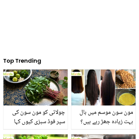
بچائیں؟
Top Trending
مون سون موسم میں بال
چولائی کو مون سون کی
بہت زیادہ جھڑ رہے ہیں؟
سپر فوڈ سبزی کیوں کہا
جانیں بالوں کو مضبوط
جاتا ہے؟ جانیں وٹامنز،