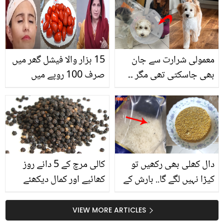
نقصان ہوتا ہے؟ جانیں اس
کو خراب اور کالا ہونے سے
کو پورا کرنے کے طریقے
بچانے کیلیئے کیا بتاتی
تھیں
معمولی شرارت سے جان
15 ہزار والا فیشل گھر میں
بھی جاسکتی تھی مگر ۔۔
صرف 100 روپے میں
خاتون کی پالتو کتیا نے
کریں۔۔ ٹماٹر سستے ہوئے تو
ایسا کیا کھالیا جو اسے
ڈاکٹر بلقیس نے ان سے کون
اسپتال لے کر جانا پڑگیا؟
سے فیشل کا طریقہ بتادیا؟
آپ بھی ضرور آزمائیں
دال کھلی بھی رکھیں تو
کالی مرچ کے 5 دانے روز
کیڑا نہیں لگے گا.. بارش کے
کھائیے اور کمال دیکھئے
موسم میں آٹا، چاول اور
دال کو کیڑا لگنے سے کیسے
VIEW MORE ARTICLES