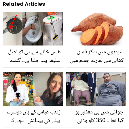
Related Articles
سردیوں میں شکر قندی
غسل خانے سے ہی تو اصل
کھانے سے ہمارے جسم میں
سلیقہ پتہ چلتا ہے۔۔ گندے
کیا تبدیلی آتی ہے؟ جان کر
باتھ روم کو جھٹ پٹ
آپ دنگ رہ جائیں گے
صاف کرنے کے آسان طریقے
جوانی میں ہی معذور ہو
زینب عباس کے ہاں دوسرے
گیا تھا ۔۔ 350 کلو وزنی
بیٹے کی پیدائش.. بچے کا