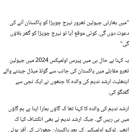
"میں بھارتی جیولین تھرور نیرج چوپڑا کو پاکستان آنے کی
دعوت دوں گی. کوئی موقع آیا تو نیرج چوپڑا کو گھر بلاؤں
گی"
یہ کہنا ہے حال ہی میں پیرس اولمپکس 2024 میں جیولین
تھرو مقابلے میں پاکستان کی جانب سے گولڈ میڈل جیتنے والے
ایتھلیٹ ارشد ندیم کی والدہ کا جنھوں نے ایک نجی سے
گفتگو کی.
ارشد ندیم کی والدہ کا کہنا تھا کہ گاؤں ہمارا اپنا ہے ہم گاؤں
میں ہی رہیں گے۔ جبکہ ارشد ندیم نے بھی انکشاف کیا کہ
انھیں ٹوکیو اولمپکس کے بعد پاکستان چھوڑنے کی آفر ہوئی