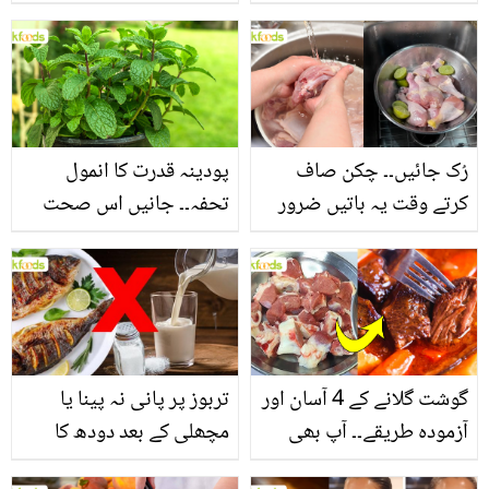
جانیں بالوں کو مضبوط
جاتا ہے؟ جانیں وٹامنز،
بنانے کے چند قدرتی طریقے
منرلز اور اینٹی آکسیڈنٹس
سے بھرپور اس سبزی کے
فائدے
رُک جائیں۔۔ چکن صاف
پودینہ قدرت کا انمول
کرتے وقت یہ باتیں ضرور
تحفہ۔۔ جانیں اس صحت
یاد رکھیں
بخش پتوں کے 10 حیرت
انگیز طبی فوائد
گوشت گلانے کے 4 آسان اور
تربوز پر پانی نہ پینا یا
آزمودہ طریقے۔۔ آپ بھی
مچھلی کے بعد دودھ کا
جانیں انٹرنیشنل شیف کے
استعمال۔۔ جانیں کھانوں