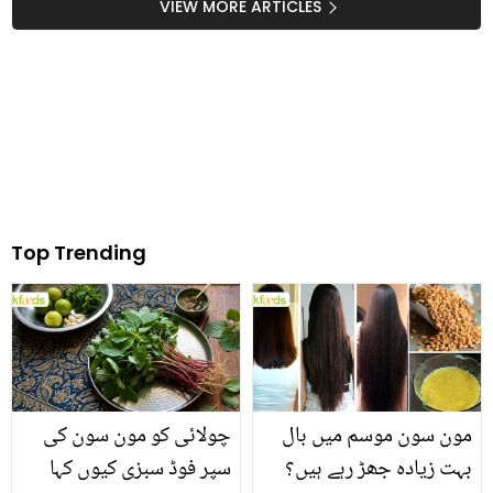
پیکو کرنے کا ایسا آسان
سیب کا سرکا استعمال کرنے
VIEW MORE ARTICLES
طریقہ جو وقت کے ساتھ
کے چند مختلف طریقے جو
پیسے بھی بچائے
دیں گلے کے درد میں آرام
Top Trending
مون سون موسم میں بال
چولائی کو مون سون کی
بہت زیادہ جھڑ رہے ہیں؟
سپر فوڈ سبزی کیوں کہا