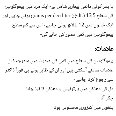
یا پھر کوئی دائمی بیماری شامل ہے- ایک مرد میں ہیموگلوبین
کی سطح 13.5 grams per deciliter (g/dL) ہونی چاہیے اور
ایک خاتون میں 12 g/dL ہونی چاہیے- اس سے کم سطح
ہیموگلوبین میں کمی تصور کی جائے گی-
علامات:
ہیموگلوبین کی سطح میں کمی کی صورت میں مندرجہ ذیل
علامات سامنے آسکتی ہیں اور ان کے ظاہر ہوتے ہی فوراً ڈاکٹر
سے رجوع کرنا چاہیے-
دل کی دھڑکن میں بےترتیبی یا دھڑکن کا تیز چلنا
چکر آنا
پٹھوں میں کمزوری محسوس ہونا