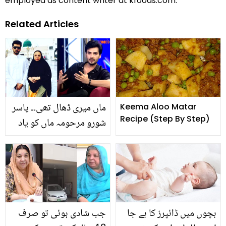
employed as content writer at kfoods.com.
Related Articles
ماں میری ڈھال تھی۔۔ یاسر
Keema Aloo Matar
Recipe (Step By Step)
شورو مرحومہ ماں کو یاد
کرتے ہوئے جذباتی ہوگئے
بچوں میں ڈائپرز کا بے جا
جب شادی ہوئی تو صرف