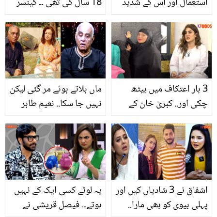
استعمال اور اس کے شدید
18 سال کی تھی ۔۔ کینسر
نقصانات
کو شکست دینے والی ڈاکٹر
یاسمین راشد کی زندگی کی
حیرت انگیز کہانی جو بہت
کم لوگ جانتے ہیں
3 بار اعتکاف میں بیٹھ
ماں بلاتے ہوئے مر گئی لیکن
چکی اور.. کبریٰ خان کے
نہیں جا سکا.. نعیم طاہر
عمرہ سے واپسی پر لوگوں
اپنی زندگی کے دکھ بتاتے
کے رویے سے متعلق دل دکھا
ہوئے آبدیدہ ہوگئے
دینے والے انکشافات
اشفاق نے 3 شادیاں کیں اور
یہ لوٹے کسی ایک کے نہیں
پہلی بیوی کو بھی مارا..
ہوتے۔۔ فیصل قریشی نے