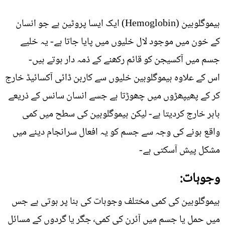
ہیموگلوبین (Hemoglobin) ایک ایسا پروٹین ہے جو انسان
کے خون میں موجود لال خلیوں میں پایا جاتا ہے- یہ خلیے
جسم میں آکسیجن کو قائم رکھنے کے ذمہ دار ہوتے ہیں-
اس کے علاوہ ہیموگلوبین خلیوں سے کاربن ڈائی آکسائیڈ خارج
کر کے پھیپھڑوں میں چھوڑتا ہے جسے انسان سانس کے ذریعے
باہر خارج کردیتا ہے- لیکن ہیموگلوبین کی سطح میں کمی
واقع ہونے کی وجہ سے جسم کو یہ افعال سرانجام دینے میں
مشکل پیش آسکتی ہے-
وجوہات:
ہیموگلوبین کی کمی مختلف وجوہات کی بنا پر ہوتی ہے جس
میں حمل یا جسم میں آئرن کی کمی٬ جگر یا گردوں کے مسائل