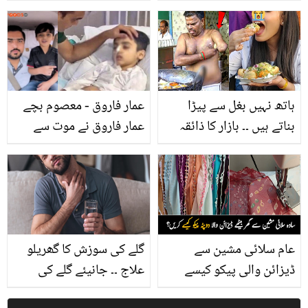
کرن ناز کی حمایت کرنے پر
کڑی تنقید کا کڑوا جواب
رابعہ انعم پھٹ پڑیں
دیتے ہوئے کیا کہا؟
ہاتھ نہیں بغل سے پیڑا
عمار فاروق - معصوم بچے
بناتے ہیں ۔۔ بازار کا ذائقہ
عمار فاروق نے موت سے
دار کھانا بنانے والے ایسا
چند روز قبل آخری الفاظ
بھی کرتے ہیں، دیکھیں
کیا کہے تھے
ویڈیو
عام سلائی مشین سے
گلے کی سوزش کا گھریلو
ڈیزائن والی پیکو کیسے
علاج ۔۔ جانیئے گلے کی
کریں؟ جانیں گھر بیٹھے
سوزش دور کرنے کے لئے