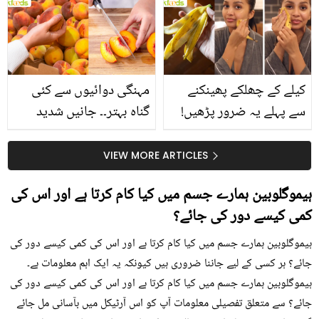
بتائے راز
سے متعلق غلط فہمیوں کی
حقیقت کیا ہے اور افواہ
کیا؟
کیلے کے چھلکے پھینکنے
مہنگی دوائیوں سے کئی
سے پہلے یہ ضرور پڑھیں!
گناہ بہتر۔۔ جانیں شدید
جلد کے 3 بڑے مسائل کا
گرمی کے موسم میں آڑو
سستا اور قدرتی حل
کیوں کھانا چاہیے؟
VIEW MORE ARTICLES
ہیموگلوبین ہمارے جسم میں کیا کام کرتا ہے اور اس کی
کمی کیسے دور کی جائے؟
ہیموگلوبین ہمارے جسم میں کیا کام کرتا ہے اور اس کی کمی کیسے دور کی
جائے؟ ہر کسی کے لیے جاننا ضروری ہیں کیونکہ یہ ایک اہم معلومات ہے۔
ہیموگلوبین ہمارے جسم میں کیا کام کرتا ہے اور اس کی کمی کیسے دور کی
جائے؟ سے متعلق تفصیلی معلومات آپ کو اس آرٹیکل میں بآسانی مل جائے