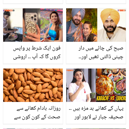
ہیں لیکن کیا آپ جانتے ہیں
ہیں؟ اداکارہ کا ردعمل
کہ ہم ایسی کونسی غلطیاں
سامنے آگیا
کرتے ہیں جس کی وجہ سے
ہمارے آنکھیں بے رونق ہو
جاتی ہیں، جانیں آنکھوں
صبح کی چائے میں دار
فون ایک شرط پر واپس
کی حفاظت کے چند طریقے
چینی ڈالتی تھیں اور۔۔
کروں گا کہ آپ ۔۔ اروشی
نووجوت سنگھ کی بیوی نے
روٹیلا کا کرکٹ گراؤنڈ میں
چوتھے اسٹیج کے کینسر کو
کھویا موبائل مل گیا، مداح
شکست کیسے دی؟
نے واپسی کیلیئے انوکھی
شرط رکھ دی
یہاں کے کھانے بد مزہ ہیں ۔۔
روزانہ بادام کھانے سے
صحیفہ جبار نے لاہور اور
صحت کے کون کون سے
کراچی کے کھانوں میں سے
مسائل حل ہوجاتے ہیں یہ