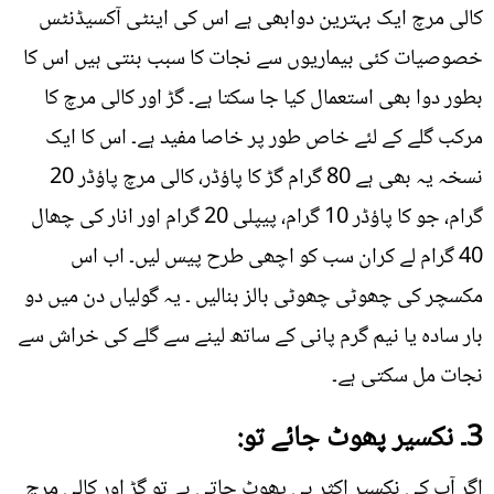
کالی مرچ ایک بہترین دوابھی ہے اس کی اینٹی آکسیڈنٹس
خصوصیات کئی بیماریوں سے نجات کا سبب بنتی ہیں اس کا
بطور دوا بھی استعمال کیا جا سکتا ہے۔ گڑ اور کالی مرچ کا
مرکب گلے کے لئے خاص طور پر خاصا مفید ہے۔ اس کا ایک
نسخہ یہ بھی ہے 80 گرام گڑ کا پاؤڈر، کالی مرچ پاؤڈر 20
گرام، جو کا پاؤڈر 10 گرام، پیپلی 20 گرام اور انار کی چھال
40 گرام لے کران سب کو اچھی طرح پیس لیں۔ اب اس
مکسچر کی چھوٹی چھوٹی بالز بنالیں ۔ یہ گولیاں دن میں دو
بار سادہ یا نیم گرم پانی کے ساتھ لینے سے گلے کی خراش سے
نجات مل سکتی ہے۔
3۔ نکسیر پھوٹ جائے تو:
اگر آپ کی نکسیر اکثر ہی پھوٹ جاتی ہے تو گڑ اور کالی مرچ