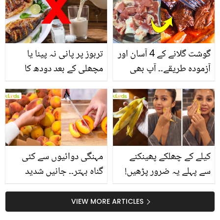
گوشت گلانے کے 4 آسان اور
تربوز پر پانی نہ پینا یا
آزمودہ طریقے۔۔ آپ بھی
مچھلی کے بعد دودھ کا
جانیں انٹرنیشنل شیف کے
استعمال۔۔ جانیں کھانوں
بتائے راز
سے متعلق غلط فہمیوں کی
حقیقت کیا ہے اور افواہ
کیا؟
کیلے کے چھلکے پھینکنے
مہنگی دوائیوں سے کئی
سے پہلے یہ ضرور پڑھیں!
گناہ بہتر۔۔ جانیں شدید
جلد کے 3 بڑے مسائل کا
گرمی کے موسم میں آڑو
سستا اور قدرتی حل
کیوں کھانا چاہیے؟
VIEW MORE ARTICLES