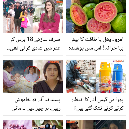
کس کی برائی کر دی؟
جاننا آپ کے لئے ضروری
ہے؟
امرود پھل یا طاقت کا بیش
صرف ساڑھے 18 برس کی
بہا خزانہ ! اس میں پوشیدہ
عمر میں شادی کر لی تھی۔۔
صحت کے حیران کن فوائد
آمنہ ملک جلدی شادی کرنے
ضرور جانیں
اور ذمہ داریوں کے متعلق
بول پڑیں
پورا دن گیس آنے کا انتظار
پسند نہ آئے تو خاموش
کرتے کرتے تھک گئے ہیں؟
رہیں، ہر چیز میں ۔۔ مائی
اب لے آئیں ایل پی جی
ری ڈرامے کے اختتام پر
پلاسٹک گیس سلینڈر، جو
تنقید کرنے والوں کو مایا