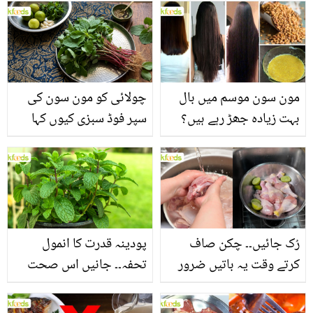
مون سون موسم میں بال
چولائی کو مون سون کی
بہت زیادہ جھڑ رہے ہیں؟
سپر فوڈ سبزی کیوں کہا
جانیں بالوں کو مضبوط
جاتا ہے؟ جانیں وٹامنز،
بنانے کے چند قدرتی طریقے
منرلز اور اینٹی آکسیڈنٹس
سے بھرپور اس سبزی کے
فائدے
رُک جائیں۔۔ چکن صاف
پودینہ قدرت کا انمول
کرتے وقت یہ باتیں ضرور
تحفہ۔۔ جانیں اس صحت
یاد رکھیں
بخش پتوں کے 10 حیرت
انگیز طبی فوائد