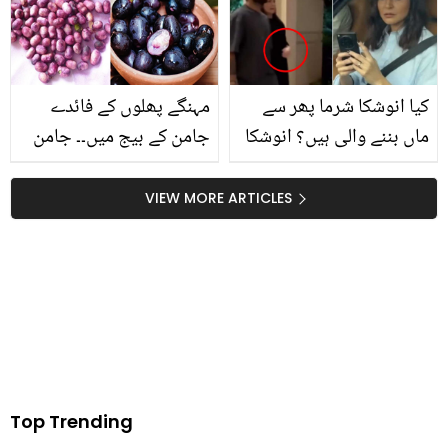
آپ کی زندگی اور پیسے
خان کا منہ توڑ جواب
دونوں بچائیں
کیا انوشکا شرما پھر سے
مہنگے پھلوں کے فائدے
ماں بننے والی ہیں؟ انوشکا
جامن کے بیج میں۔۔ جامن
کی ویرات کوہلی کے ساتھ
کے بیج پھینکنے لگے ہیں تو
ویڈیو نے سچائی سے پردہ
رک جائیں پہلے ان کے یہ
VIEW MORE ARTICLES
اٹھا دیا
فائدے جان لیں
Top Trending