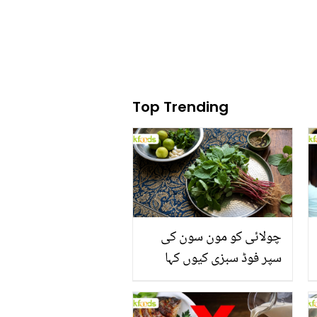
صرف 10 منٹ میں!
Top Trending
چولائی کو مون سون کی
سپر فوڈ سبزی کیوں کہا
جاتا ہے؟ جانیں وٹامنز،
منرلز اور اینٹی آکسیڈنٹس