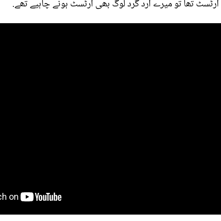
ٹسٹ تھا تو میرے ارد گرد لوگ بھی آرٹسٹ ہونے چاہیے تھے.