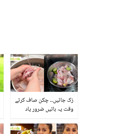
کرے
رُک جائیں۔۔ چکن صاف کرتے
وقت یہ باتیں ضرور یاد
رکھیں