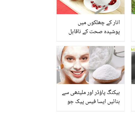
انار کے چھلکوں میں
پوشیدہ صحت کے ناقابل
یقین راز
بیکنگ پاؤڈر اور ملیٹھی سے
بنائیں ایسا فیس پیک جو
کرے غیر ضروری بالوں کا
خاتمہ اور بنائے آپ کے
چہرے کو حسین وہ بھی