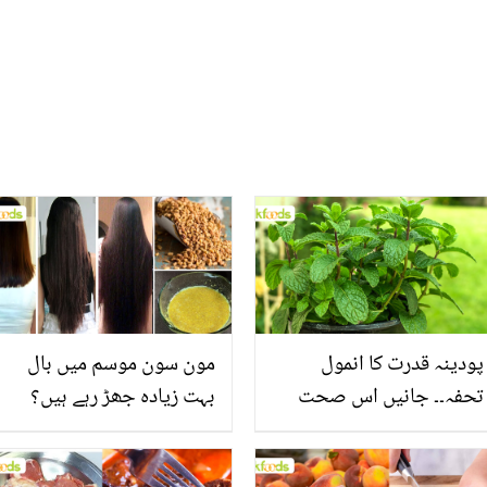
دے گا
پودینہ قدرت کا انمول
مون سون موسم میں بال
تحفہ۔۔ جانیں اس صحت
بہت زیادہ جھڑ رہے ہیں؟
بخش پتوں کے 10 حیرت
جانیں بالوں کو مضبوط
انگیز طبی فوائد
بنانے کے چند قدرتی طریقے