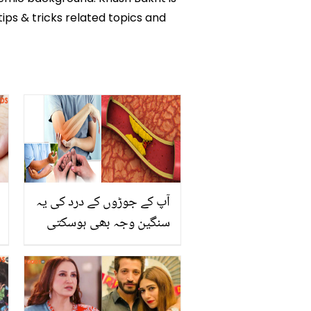
tips & tricks related topics and
آپ کے جوڑوں کے درد کی یہ
سنگین وجہ بھی ہوسکتی
ہے۔۔۔ بند شریانوں کی عام
نشانیاں جنہیں ہم نظر انداز
کردیتے ہیں