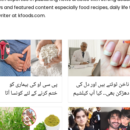
 and featured content especially food recipes, daily life 
riter at kfoods.com.
ناخن ٹوٹتے ہیں اور دل کی
پی سی او کی بیماری کو
دھڑکن بھی۔۔ کیا آپ کیلشیم
ختم کرنے کے لئے کونسا آٹا
کی کمی کی ان علامات سے
کھانا چاہیئے؟ ایسی
واقف ہیں! جانیں اس کمی
معلومات جو ہر عورت کو
کو پورا کیسے کریں؟
جاننا چاہے