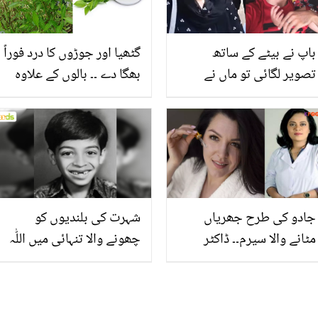
باپ نے بیٹے کے ساتھ
گٹھیا اور جوڑوں کا درد فوراً
تصویر لگائی تو ماں نے
بھگا دے ۔۔ بالوں کے علاوہ
اکاؤنٹ ہی بند کردیا۔۔
مہندی کے پودے کے 4
عدالت نے فیروز خان اور
حیران کن فائدے جسے جان
علیزے کے بچوں کا کیا
کر آج ہی یہ پودا گھر لے
فیصلہ سنایا؟
آئیں گے
جادو کی طرح جھریاں
شہرت کی بلندیوں کو
مٹانے والا سیرم۔۔ ڈاکٹر
چھونے والا تنہائی میں اللّٰہ
بتول نے بتایا گھر پر سیرم
کو پیارا ہوگیا۔۔ آپ بتا سکتے
بنانے کا سستا طریقہ جو
ہیں یہ کس مشہور
پارلر سے آپ کی جان چھڑا
شخصیت کا بچپن ہے؟