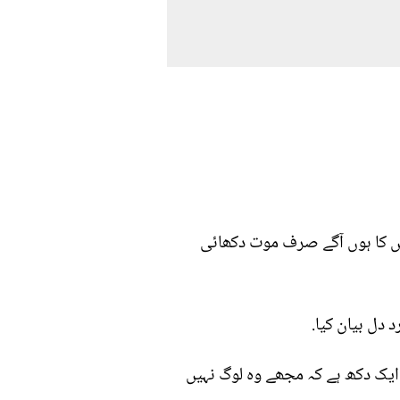
ط وقت اور غلط لوگو‌ں میں ہوگئی جس کی وجہ سے میں تنہائی پسند ہوگیا. اب 80 برس کا ہوں آگے صرف موت دکھائی
 دل بیان کیا.
ایک دکھ ہے کہ مجھے وہ لوگ نہیں