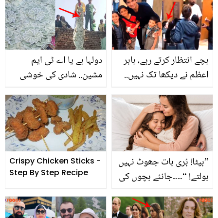
بچے انتظار کرتے رہے، بابر
دولہا ہے یا اے ٹی ایم
اعظم نے دیکھا تک نہیں..
مشین.. شادی کی خوشی
نسیم شاہ نے مایوس بچوں
میں کتنے لاکھ کا ہار پہن
کو کیسے ہنسایا؟
لیا؟ دلچسپ ویڈیو وائرل
خوبصورت ویڈیو نے سب
کے دل جیت لیے
”بیٹا! بُری بات جھوٹ نہیں
Crispy Chicken Sticks -
Step By Step Recipe
بولتے! “۔۔۔۔جانئے بچوں کی
جھوٹ بولنے کی عادت
چھڑوانے کے چند طریقے!