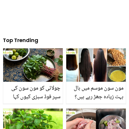
Top Trending
مون سون موسم میں بال
چولائی کو مون سون کی
بہت زیادہ جھڑ رہے ہیں؟
سپر فوڈ سبزی کیوں کہا
جانیں بالوں کو مضبوط
جاتا ہے؟ جانیں وٹامنز،
بنانے کے چند قدرتی طریقے
منرلز اور اینٹی آکسیڈنٹس
سے بھرپور اس سبزی کے