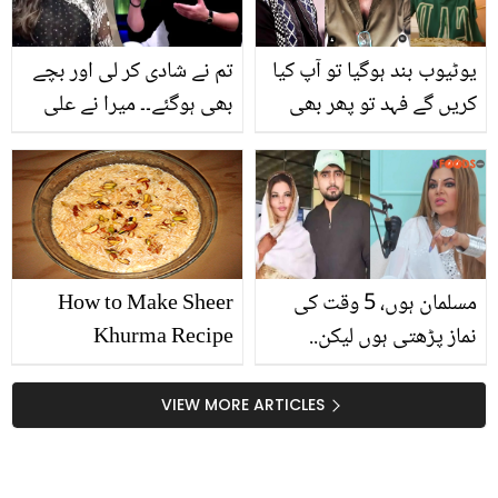
یوٹیوب بند ہوگیا تو آپ کیا
تم نے شادی کر لی اور بچے
کریں گے فہد تو پھر بھی
بھی ہوگئے۔۔ میرا نے علی
کام پر جائے گا۔۔ رجب بٹ
حیدر سے ایسا کیا سوال کیا
کی تنقید پر شمعون عباسی
تھو جو وہ آج تک نہیں
بھی کود پڑے ! آڑے ہاتھوں
بھولے؟
لے لیا
مسلمان ہوں، 5 وقت کی
How to Make Sheer
نماز پڑھتی ہوں لیکن..
Khurma Recipe
طلاق کی خبروں کے بعد
راکھی ساونت کن حالات کا
VIEW MORE ARTICLES
شکار ہوگئیں؟ دیکھیں
ویڈیو