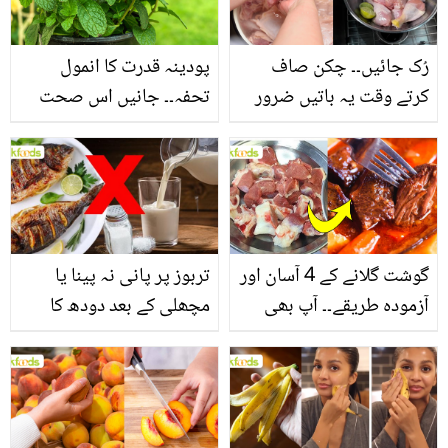
فائدے
رُک جائیں۔۔ چکن صاف
پودینہ قدرت کا انمول
کرتے وقت یہ باتیں ضرور
تحفہ۔۔ جانیں اس صحت
یاد رکھیں
بخش پتوں کے 10 حیرت
انگیز طبی فوائد
گوشت گلانے کے 4 آسان اور
تربوز پر پانی نہ پینا یا
آزمودہ طریقے۔۔ آپ بھی
مچھلی کے بعد دودھ کا
جانیں انٹرنیشنل شیف کے
استعمال۔۔ جانیں کھانوں
بتائے راز
سے متعلق غلط فہمیوں کی
حقیقت کیا ہے اور افواہ
کیا؟