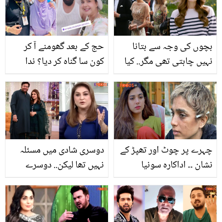
بچوں کی وجہ سے بتانا
حج کے بعد گھومنے آ کر
نہیں چاہتی تھی مگر.. کیا
کون سا گناہ کر دیا؟ ندا
شہزادہ ولیم نے دوسری
یاسر اور یاسر نواز تنقید
شادی کر لی ہے؟ دو مہینے
کرنے والوں پر الٹا برس
غائب رہنے کے بعد شہزادی
پڑے
کیٹ نے سچ بتادیا
چہرے پر چوٹ اور تھپڑ کے
دوسری شادی میں مسئلہ
نشان ۔۔ اداکارہ سونیا
نہیں تھا لیکن.. دوسرے
حسین کی یہ حالت کس نے
نکاح کے وقت قاضی کی
بنا ڈالی؟ مداح تشویش
کس بات نے شبیر جان کر
میں پڑ گئے
پریشان کردیا تھا؟