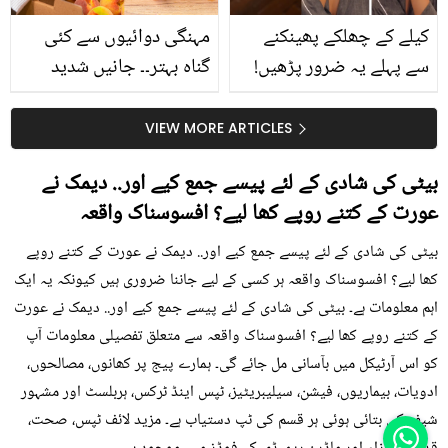
کیلے کے چھلکے پھینکنے
مہنگی دوائیوں سے کئی
سے پہلے یہ ضرور پڑھیں!
گناہ بہتر۔۔ جانیں شدید
جلد کے 3 بڑے مسائل کا
گرمی کے موسم میں آڑو
سستا اور قدرتی حل
کیوں کھانا چاہیے؟
VIEW MORE ARTICLES
بیٹی کی شادی کے لئے پیسے جمع کیے اور.. دیمک نے
عورت کے کتنے روپے کھا لیے؟ افسوسناک واقعہ
بیٹی کی شادی کے لئے پیسے جمع کیے اور.. دیمک نے عورت کے کتنے روپے
کھا لیے؟ افسوسناک واقعہ ہر کسی کے لیے جاننا ضروری ہیں کیونکہ یہ ایک
اہم معلومات ہے۔ بیٹی کی شادی کے لئے پیسے جمع کیے اور.. دیمک نے عورت
کے کتنے روپے کھا لیے؟ افسوسناک واقعہ سے متعلق تفصیلی معلومات آپ
کو اس آرٹیکل میں بآسانی مل جائے گی۔ ہمارے پیج پر کھانوں، مصالحوں،
ادویات، بیماریوں، فیشن، سیلیبریٹیز، ٹپس اینڈ ٹرکس، ہربلسٹ اور مشہور
شیف کی بتائی ہوئی ہر قسم کی ٹپ دستیاب ہے۔ مزید لائف ٹپس، صحت،