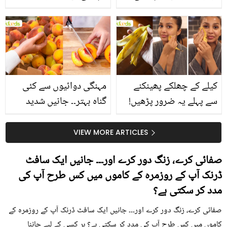
جانیں انٹرنیشنل شیف کے
استعمال۔۔ جانیں کھانوں
بتائے راز
سے متعلق غلط فہمیوں کی
حقیقت کیا ہے اور افواہ
کیا؟
کیلے کے چھلکے پھینکنے
مہنگی دوائیوں سے کئی
سے پہلے یہ ضرور پڑھیں!
گناہ بہتر۔۔ جانیں شدید
جلد کے 3 بڑے مسائل کا
گرمی کے موسم میں آڑو
سستا اور قدرتی حل
کیوں کھانا چاہیے؟
VIEW MORE ARTICLES
صفائی کرے، زنگ دور کرے اور۔۔۔ جانیں ایک سافٹ
ڈرنک آپ کے روزمرہ کے کاموں میں کس طرح آپ کی
مدد کر سکتی ہے؟
صفائی کرے، زنگ دور کرے اور۔۔۔ جانیں ایک سافٹ ڈرنک آپ کے روزمرہ کے
کاموں میں کس طرح آپ کی مدد کر سکتی ہے؟ ہر کسی کے لیے جاننا