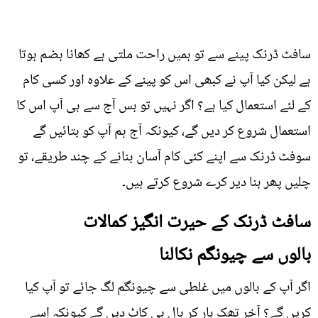
سافٹ ڈرنک پینے سے تو ہمیں راحت ملتی ہے کھانا ہضم ہوتا
ہے لیکن کیا آپ نے کبھی اس کو پینے کے علاوہ اور کسی کام
کے لئے استعمال کیا ہے؟ اگر نہیں تو بس آج سے ہی آپ اس کا
استعمال شروع کر دیں گے، کیونکہ آج ہم آپ کو بتائیں گے
سوفٹ ڈرنک سے اپنے کئی کام آسان بنانے کے چند طریقے، تو
چلیں پھر بنا دیر کرے شروع کرتے ہیں۔
سافٹ ڈرنک کے حیرت انگیز کمالات
بالوں سے چیونگم نکالنا
اگر آپ کے بالوں میں غلطی سے چیونگم لگ جائے تو آپ کیا
کریں گے؟ آخر تھک ہار کر بال ہی کاٹ دیں گے کیونکہ اسے