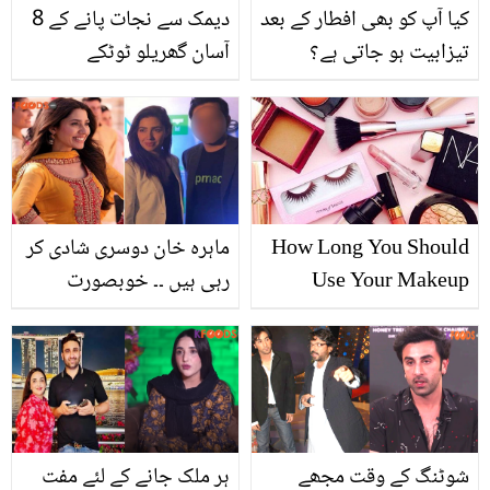
کیا آپ کو بھی افطار کے بعد
دیمک سے نجات پانے کے 8
تیزابیت ہو جاتی ہے؟
آسان گھریلو ٹوٹکے
جانیں اس کو ختم کرنے کے
5 گھریلو نسخے
How Long You Should
ماہرہ خان دوسری شادی کر
Use Your Makeup
رہی ہیں ۔۔ خوبصورت
Products?
اداکارہ کا ہونے والا شوہر
کون ہے اور شادی کب
ہوگی؟
شوٹنگ کے وقت مجھے
ہر ملک جانے کے لئے مفت