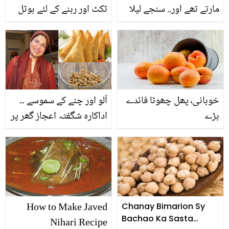
مارتے تھے اور.. سنجے لیلا
ٹکٹ اور رہنے کے لئے ہوٹل
بھنسالی نے ایسا کیا کیا تھا
ملتا ہے۔۔ حریم شاہ پیسے
جو رنبیر کپور فلم چھوڑنا
کہاں سے کماتی ہیں؟
چاہتے تھے؟ افسوس ناک
دیکھیں
واقعہ
خوبانی٬ پھل چھوٹا فائدے
آلو اور چنے کے سموسے ۔۔
بڑے
اداکارہ شگفتہ اعجاز گھر پر
سموسے کیسے بناتی ہیں
اور اس کا ذائقہ بڑھانے کے
لئے کیا چیز ڈالتی ہیں؟
کھانے کا راز بتا دیا
How to Make Javed
Chanay Bimarion Sy
Bachao Ka Sasta
Nihari Recipe