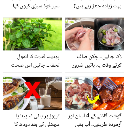
بہت زیادہ جھڑ رہے ہیں؟
سپر فوڈ سبزی کیوں کہا
جانیں بالوں کو مضبوط
جاتا ہے؟ جانیں وٹامنز،
بنانے کے چند قدرتی طریقے
منرلز اور اینٹی آکسیڈنٹس
سے بھرپور اس سبزی کے
فائدے
رُک جائیں۔۔ چکن صاف
پودینہ قدرت کا انمول
کرتے وقت یہ باتیں ضرور
تحفہ۔۔ جانیں اس صحت
یاد رکھیں
بخش پتوں کے 10 حیرت
انگیز طبی فوائد
گوشت گلانے کے 4 آسان اور
تربوز پر پانی نہ پینا یا
آزمودہ طریقے۔۔ آپ بھی
مچھلی کے بعد دودھ کا