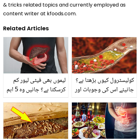
& tricks related topics and currently employed as
content writer at kfoods.com.
Related Articles
کولیسٹرول کیوں بڑھتا ہے؟
لیموں بھی فیٹی لیور کم
جانیئے اس کی وجوہات اور
کرسکتا ہے؟ جانیں وہ 5 اہم
کولیسٹرول کنٹرول کرنے
غذائیں جو جگر کی چربی
والی 5 عام غذائیں
کو گھٹانے میں مفید ہیں