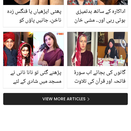
اداکارہ کے ساتھ بدتمیزی
پھٹی ایڑھیاں یا فنگس زدہ
ہوتی رہی اور۔۔ مشی خان
ناخن، جانیں پاؤں کو
کی ماہرہ خان کے ساتھ
تکلیف میں مبتلا کرنے والی
لندن میں ہونے والے واقعہ
3 مشکلات اور ان کا حل
پر شدید تنقید، کیا کچھ
کہہ دیا؟
گانوں کی بجائے اب سورۂ
پڑھنے گئی تو نانا نانی نے
فاتحہ اور قرآن کی تلاوت
مسجد میں شادی کے لئے
کرتی ہوں ۔۔ مشہور امریکی
اعلان کروا دیا.. ثمن انصاری
گلوکارہ جینیفر کے بطور
شادی کے 16 برس بعد
VIEW MORE ARTICLES
مسلمان 11 سال کیسے
طلاق پر بول پڑیں
گزرے؟ ان کی خوبصورت
آواز میں تلاوت نے سب کو