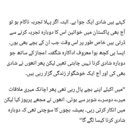
کہتے ہیں شادی ایک جوا ہے۔ البتہ اگر پہلا تجربہ ناکام ہو تو
آج بھی پاکستان میں خواتین اس کا دوبارہ تجربہ کرنے سے
ڈرتی ہیں خاص طور پر اس وقت جب ان کے بچے بھی ہوں۔
ایسا ہی کچھ ہوا معروف اداکارہ شگفتہ اعجاز کے ساتھ جو
دوبارہ شادی کرنا نہیں چاہتی تھیں لیکن پھر انھوں نے شادی
بھی کی اور آج ایک خوشگوار زندگی گزار رہی ہیں۔
“میں اکیلے اپنے بچے پال رہی تھی پھر اچانک میری ملاقات
میرے دوسرے شوہر سے ہوئی۔ انھوں نے مجھے پرپوز کیا لیکن
میں انکار کرتی رہی۔ ہمیشہ بچوں کا سوچتی تھی کہ دوبارہ
شادی کرنا کیسا لگے گا“