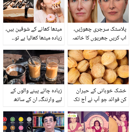
پلاسٹک سرجری چھوڑیں،
میٹھا کھانے کے شوقین ہیں،
اب کریں جھریوں کا خاتمہ
زیادہ میٹھا کھالیا ہے تو۔۔
وہ بھی اس آسان گھریلو
اس کے نقصان سے بچنے
طریقے سے جو بنائے آپ کو
کےلئے اب کیا کیا جائے؟
جوان
خشک خوبانی کے حیران
زيادہ چائے پینے والوں کے
کن فوائد جو آپ نے آج تک
لیے وارننگ، ان کے ساتھ
نہیں سنیں ہوں گے
ایسا بھی ہو سکتا ہے!