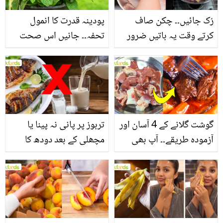
رُک جائیں۔۔ چکن صاف
پودینہ قدرت کا انمول
کرتے وقت یہ باتیں ضرور
تحفہ۔۔ جانیں اس صحت
یاد رکھیں
بخش پتوں کے 10 حیرت
انگیز طبی فوائد
گوشت گلانے کے 4 آسان اور
تربوز پر پانی نہ پینا یا
آزمودہ طریقے۔۔ آپ بھی
مچھلی کے بعد دودھ کا
جانیں انٹرنیشنل شیف کے
استعمال۔۔ جانیں کھانوں
بتائے راز
سے متعلق غلط فہمیوں کی
حقیقت کیا ہے اور افواہ
کیا؟