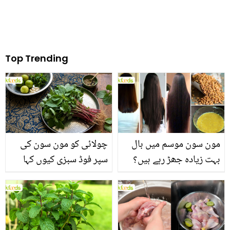
موم کر دیا، دیکھیے
Top Trending
مون سون موسم میں بال
چولائی کو مون سون کی
بہت زیادہ جھڑ رہے ہیں؟
سپر فوڈ سبزی کیوں کہا
جانیں بالوں کو مضبوط
جاتا ہے؟ جانیں وٹامنز،
بنانے کے چند قدرتی طریقے
منرلز اور اینٹی آکسیڈنٹس
سے بھرپور اس سبزی کے
فائدے