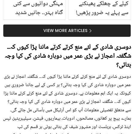
کیلے کے چھلکے پھینکنے
مہنگی دوائیوں سے کئی
سے پہلے یہ ضرور پڑھیں!
گناہ بہتر۔۔ جانیں شدید
جلد کے 3 بڑے مسائل کا
گرمی کے موسم میں آڑو
سستا اور قدرتی حل
کیوں کھانا چاہیے؟
VIEW MORE ARTICLES
دوسری شادی کے لئے منع کرتے کرتے ماننا پڑا کیوں کہ۔۔
شگفتہ اعجاز نے بڑی عمر میں دوبارہ شادی کی کیا وجہ
بتائی؟
دوسری شادی کے لئے منع کرتے کرتے ماننا پڑا کیوں کہ۔۔ شگفتہ اعجاز نے بڑی
عمر میں دوبارہ شادی کی کیا وجہ بتائی؟ ہر کسی کے لیے جاننا ضروری ہیں
کیونکہ یہ ایک اہم معلومات ہے۔ دوسری شادی کے لئے منع کرتے کرتے ماننا پڑا
کیوں کہ۔۔ شگفتہ اعجاز نے بڑی عمر میں دوبارہ شادی کی کیا وجہ بتائی؟
سے متعلق تفصیلی معلومات آپ کو اس آرٹیکل میں بآسانی مل جائے گی۔
ہمارے پیج پر کھانوں، مصالحوں، ادویات، بیماریوں، فیشن، سیلیبریٹیز، ٹپس
اینڈ ٹرکس، ہربلسٹ اور مشہور شیف کی بتائی ہوئی ہر قسم کی ٹپ