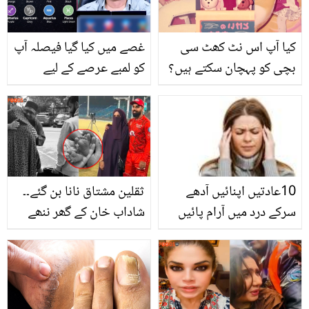
کیا آپ اس نٹ کھٹ سی
غصے میں کیا گیا فیصلہ آپ
بچی کو پہچان سکتے ہیں؟
کو لمبے عرصے کے لیے
مشہور اداکارہ کے بچپن کی
مشکل میں ڈال دے گا۔۔یہ
تصویریں سوشل میڈیا پر
ہفتہ کیسا رہے گا؟ ستاروں
وائرل
کا حال بتانے والے ہمایوں
محبوب نے پیشنگوئی کردی
10عادتیں اپنائیں آدھے
ثقلین مشتاق نانا بن گئے۔۔
سرکے درد میں آرام پائیں
شاداب خان کے گھر ننھے
مہمان کی آمد! بیٹا ہوا یا
بیٹی؟