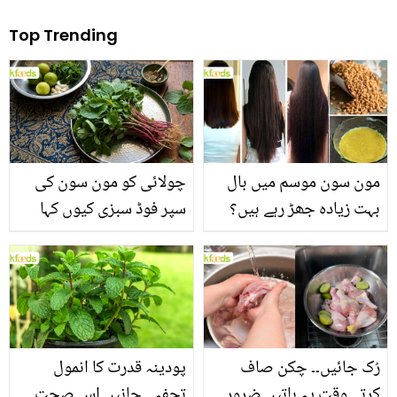
Top Trending
مون سون موسم میں بال
چولائی کو مون سون کی
بہت زیادہ جھڑ رہے ہیں؟
سپر فوڈ سبزی کیوں کہا
جانیں بالوں کو مضبوط
جاتا ہے؟ جانیں وٹامنز،
بنانے کے چند قدرتی طریقے
منرلز اور اینٹی آکسیڈنٹس
سے بھرپور اس سبزی کے
فائدے
رُک جائیں۔۔ چکن صاف
پودینہ قدرت کا انمول
کرتے وقت یہ باتیں ضرور
تحفہ۔۔ جانیں اس صحت