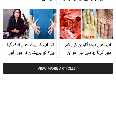
کا دھواں برداشت نہیں۔۔
کوائل جلائے بغیر مچھروں
کو بھگانے کا آسان طریقہ
آپ بھی ہیموگلوبن کی کمی
کیا آپ کا پیٹ بھی لٹک گیا
دور کرنا چاہتے ہیں تو ان
ہے؟ تو پریشان نہ ہوں اور
ٹپس کو آزمائیں جو جلد ہی
آزمائیں ڈاکٹر بلقیس کا
خون کی کمی کو دور
بتایا ہوا وہ آسان طریقہ،
VIEW MORE ARTICLES
کریں۔۔
جو ڈائٹنگ کے بغیر سمارٹ
بنا سکتا ہے