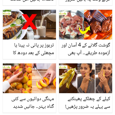
یاد رکھیں
بخش پتوں کے 10 حیرت
انگیز طبی فوائد
گوشت گلانے کے 4 آسان اور
تربوز پر پانی نہ پینا یا
آزمودہ طریقے۔۔ آپ بھی
مچھلی کے بعد دودھ کا
جانیں انٹرنیشنل شیف کے
استعمال۔۔ جانیں کھانوں
بتائے راز
سے متعلق غلط فہمیوں کی
حقیقت کیا ہے اور افواہ
کیا؟
کیلے کے چھلکے پھینکنے
مہنگی دوائیوں سے کئی
سے پہلے یہ ضرور پڑھیں!
گناہ بہتر۔۔ جانیں شدید
جلد کے 3 بڑے مسائل کا
گرمی کے موسم میں آڑو