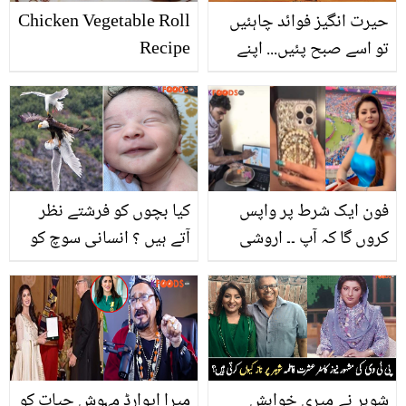
حیرت انگیز فوائد چاہئیں
Chicken Vegetable Roll
تو اسے صبح پئیں... اپنے
Recipe
دل پر رحم کیجئے اور لوکی
کا جوس پیجئے
فون ایک شرط پر واپس
کیا بچوں کو فرشتے نظر
کروں گا کہ آپ ۔۔ اروشی
آتے ہیں ؟ انسانی سوچ کو
روٹیلا کا کرکٹ گراؤنڈ میں
حیران کر دینے والی 10
کھویا موبائل مل گیا، مداح
تصاویر جو بہترین لمحات
نے واپسی کیلیئے انوکھی
میں کھینچی گئیں
شرط رکھ دی
شوہر نے میری خواہش
میرا ایوارڈ مہوش حیات کو