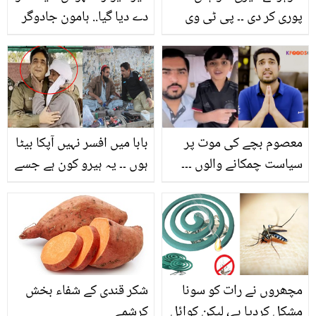
پوری کر دی ۔۔ پی ٹی وی
دے دیا گیا.. ہامون جادوگر
کی مشہور نیوز کاسٹر
40 برس کام کرنے کے
عشرت فاطمہ اب کیا کر
باوجود تمغہ امتیاز نہ ملنے
رہی ہیں؟
پر افسردہ
معصوم بچے کی موت پر
بابا میں افسر نہیں آپکا بیٹا
سیاست چمکانے والوں ۔۔۔
ہوں ۔۔ یہ ہیرو کون ہے جسے
اقرار الحسن نے جب مرحوم
لوگ دیکھتے ہی گلے ملتے
بچے عمار کے حق میں آواز
ہیں، غریبوں کا یہ گمنام
بلند کی تو کیسے لوگوں نے
مسیحا کیسے دن رات
ان کے بیٹے کو بُرا بھلا کہنا
خدمت میں لگا ہے؟
شروع کردیا؟
مچھروں نے رات کو سونا
شکر قندی کے شفاء بخش
مشکل کردیا ہے، لیکن کوائل
کرشمے