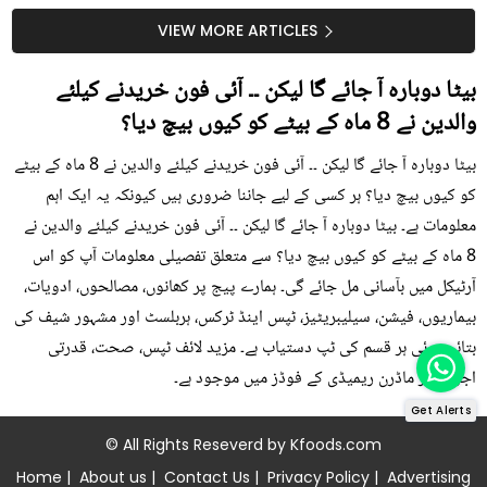
سستا اور قدرتی حل
کیوں کھانا چاہیے؟
VIEW MORE ARTICLES
بیٹا دوبارہ آ جائے گا لیکن ۔۔ آئی فون خریدنے کیلئے
والدین نے 8 ماہ کے بیٹے کو کیوں بیچ دیا؟
بیٹا دوبارہ آ جائے گا لیکن ۔۔ آئی فون خریدنے کیلئے والدین نے 8 ماہ کے بیٹے
کو کیوں بیچ دیا؟ ہر کسی کے لیے جاننا ضروری ہیں کیونکہ یہ ایک اہم
معلومات ہے۔ بیٹا دوبارہ آ جائے گا لیکن ۔۔ آئی فون خریدنے کیلئے والدین نے
8 ماہ کے بیٹے کو کیوں بیچ دیا؟ سے متعلق تفصیلی معلومات آپ کو اس
آرٹیکل میں بآسانی مل جائے گی۔ ہمارے پیج پر کھانوں، مصالحوں، ادویات،
بیماریوں، فیشن، سیلیبریٹیز، ٹپس اینڈ ٹرکس، ہربلسٹ اور مشہور شیف کی
بتائی ہوئی ہر قسم کی ٹپ دستیاب ہے۔ مزید لائف ٹپس، صحت، قدرتی
اجزاء اور ماڈرن ریمیڈی کے فوڈز میں موجود ہے۔
Get Alerts
© All Rights Reseverd by
Kfoods.com
Home
|
About us
|
Contact Us
|
Privacy Policy
|
Advertising