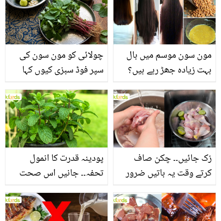
مون سون موسم میں بال
چولائی کو مون سون کی
بہت زیادہ جھڑ رہے ہیں؟
سپر فوڈ سبزی کیوں کہا
جانیں بالوں کو مضبوط
جاتا ہے؟ جانیں وٹامنز،
بنانے کے چند قدرتی طریقے
منرلز اور اینٹی آکسیڈنٹس
سے بھرپور اس سبزی کے
فائدے
رُک جائیں۔۔ چکن صاف
پودینہ قدرت کا انمول
کرتے وقت یہ باتیں ضرور
تحفہ۔۔ جانیں اس صحت
یاد رکھیں
بخش پتوں کے 10 حیرت
انگیز طبی فوائد