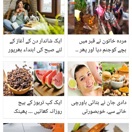
طرح کنٹرول کر سکتے ہیں؟
میٹرک میں پنجاب بھر میں
پہلی پوزیشن حاصل کرلی
مردہ خاتون نے قبر میں
ایک شاندار دن کے آغاز کے
بچے کوجنم دیا اور پھر ۔۔
لئے صبح کی ابتداء بھرپور
لوگوں نے جب خاتون کی
طریقے سے کریں ۔۔ کیونکہ
قبر کھودی تو اندر کیا منظر
زندگی اللہ کی دی ہوئی
دیکھا؟ وائرل ویڈیو
بہترین نعمت ہے
دیکھیے
دادی جان نے بتائی باورچی
ایک کپ تربوز کے بیج
خانے سے، خوبصورتی
روزانہ کھائیں ۔۔۔ پھینک
بڑھانے اور جلد کے مسائل
دیے جانے والے ان تربوز کے
حل کرنے والی کچھ بیوٹی
بیجوں میں کتنی غذائیت