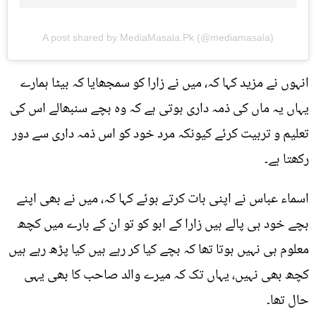
A post shared by MediaMasala.Pk (@mediamasala)
انہوں نے مزید کہا کہ، میں نے زارا کو سمجھایا کہ بیٹا ہمارے
یہاں یہ ماں کی ذمہ داری ہوتی ہے کہ وہ بچے سنبھالے اس کی
تعلیم و تربیت کرئے کیونکہ مرد خود کو اس ذمہ داری سے دور
رکھتا ہے۔
اسماء عباس نے اپنی بات کرتے ہوئے کہا کہ، میں نے بھی اپنے
بچے خود ہی پالے ہیں زارا کے ابو کو تو ان کے بارے میں کچھ
معلوم ہی نہیں ہوتا تھا کہ بچے کیا کر رہے ہیں کیا پڑھ رہے ہیں
کچھ بھی نہیں، یہاں تک کہ میرے والد صاحب کا بھی یہی
حال تھا۔