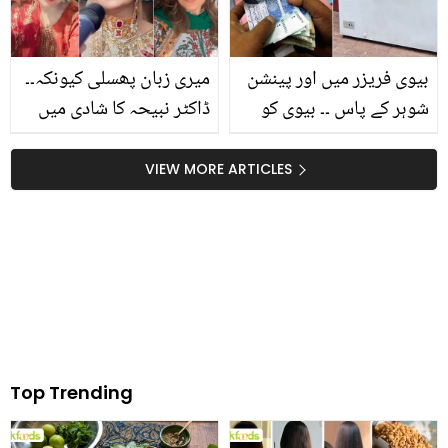
بیوی فریزر میں اور پینشن
میری زبان پھسلی کیونکہ۔۔
شوہر کے پاس ۔۔ بیوی کو
ڈاکٹر نبیحہ کا شادی میں
چھپا کر رکھنے والا شوہر
کروڑوں کے کپڑے اور
پکڑا گیا، خاتون کے ساتھ
زیورات پر نیا بیان! مشی
VIEW MORE ARTICLES
کیا ہوا تھا اور کتنے سال وہ
خان کو بھی سنا دیا
اس حالت میں رہی؟
Top Trending