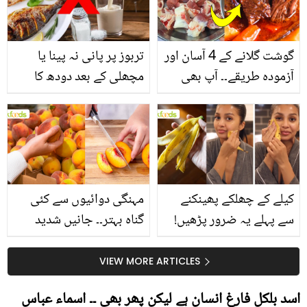
گوشت گلانے کے 4 آسان اور
تربوز پر پانی نہ پینا یا
آزمودہ طریقے۔۔ آپ بھی
مچھلی کے بعد دودھ کا
جانیں انٹرنیشنل شیف کے
استعمال۔۔ جانیں کھانوں
بتائے راز
سے متعلق غلط فہمیوں کی
حقیقت کیا ہے اور افواہ
کیا؟
کیلے کے چھلکے پھینکنے
مہنگی دوائیوں سے کئی
سے پہلے یہ ضرور پڑھیں!
گناہ بہتر۔۔ جانیں شدید
جلد کے 3 بڑے مسائل کا
گرمی کے موسم میں آڑو
سستا اور قدرتی حل
کیوں کھانا چاہیے؟
VIEW MORE ARTICLES
اسد بلکل فارغ انسان ہے لیکن پھر بھی ۔۔ اسماء عباس