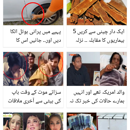
ٹپس
چھپی ہے؟ جانیں معمولی
سی چیز کے بیشمار فائدے
ایک دار چینی سے کریں 5
پہیے میں پرانی بوتل اٹکا
بیماریوں کا مقابلہ ۔۔ نزلہ
دیں اور۔۔ جانیں اس کا
زکام یا ہو گلا خراب دار
استعمال جو آپ کو بڑی
چینی کو کریں اس طریقے
مصیبت سے بچا سکتا ہے
سے استعمال
والد امریکہ تھے اور انہیں
سزائے موت کے وقت باپ
ہمارے حالات کی خبر تک نہ
کی بیٹی سے آخری ملاقات
تھی ۔۔ ماجد جہانگیر کے
۔۔ ویڈیو کا منظر سب کی
بیٹے نے اپنے والد کی زندگی
آنکھوں میں نمی لے آیا
کے چھپے راز بتا دیئے