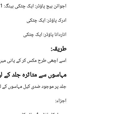
اجوائن بیج پاؤڈر: ایک چٹکی ہینگ: 1 چٹکی
ادرک پاؤڈر: ایک چٹکی
اناردانا پاؤڈر: ایک چٹکی
طریقہ:
اسے اچھی طرح مکس کر کے پانی میں م
مہاسوں سے متاثرہ جلد کے ل
جلد پر موجود ضدی کیل مہاسوں کے لیے 
اجزاء: