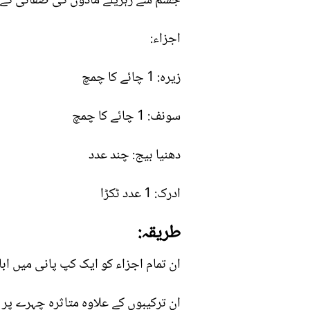
جسم سے زہریلے مادوں کی صفائی کے ل
اجزاء:
زیرہ: 1 چائے کا چمچ
سونف: 1 چائے کا چمچ
دھنیا بیج: چند عدد
ادرک: 1 عدد ٹکڑا
طریقہ:
ان تمام اجزاء کو ایک کپ پانی میں ابا
ان ترکیبوں کے علاوہ متاثرہ چہرے پر ق