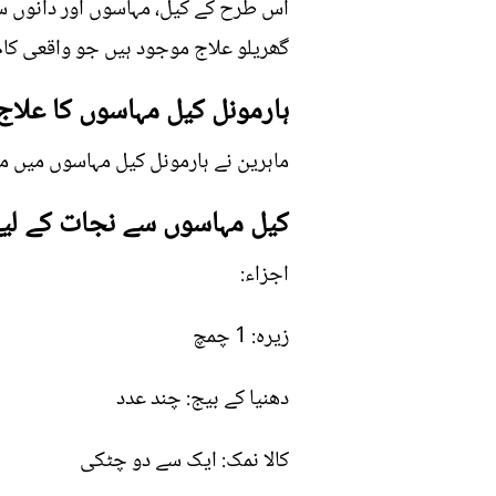
اس طرح کے کیل، مہاسوں اور دانوں سے
گھریلو علاج موجود ہیں جو واقعی کام 
ہارمونل کیل مہاسوں کا علاج
ماہرین نے ہارمونل کیل مہاسوں میں مب
کیل مہاسوں سے نجات کے لی
اجزاء:
زیرہ: 1 چمچ
دھنیا کے بیج: چند عدد
کالا نمک: ایک سے دو چٹکی