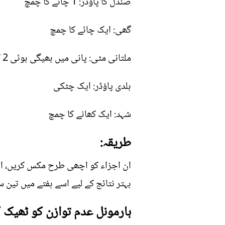
صندل کا پاؤڈر: 1 چائے کا چمچ
گھی: ایک چائے کا چمچ
ملتانی مٹی: پانی میں بھیگی ہوئی 2 کھانے کے چمچ
ہلدی پاؤڈر: ایک چٹکی
شہد: ایک کھانے کا چمچ
طریقہ:
ان اجزاء کو اچھی طرح مکس کریں، اس
بہتر نتائج کے لیے اسے ہفتے میں تین س
ہارمونل عدم توازن کو ٹھیک ک