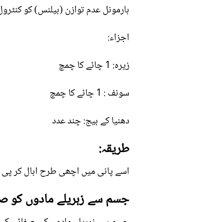
ہارمونل عدم توازن (بیلنس) کو کنٹرول
اجزاء:
زیرہ: 1 چائے کا چمچ
سونف : 1 چائے کا چمچ
دھنیا کے بیج: چند عدد
طریقہ:
اسے پانی میں اچھی طرح ابال کر پی ل
جسم سے زہریلے مادوں کو صا