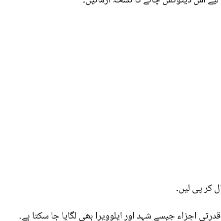
یے اس ڈیٹوکس چائے کا نسخہ آزمائیں۔
ل کر پی لیں۔
درتی اجزاء جیسے شہد اور ایلوویرا بھی لگایا جا سکتا ہے۔