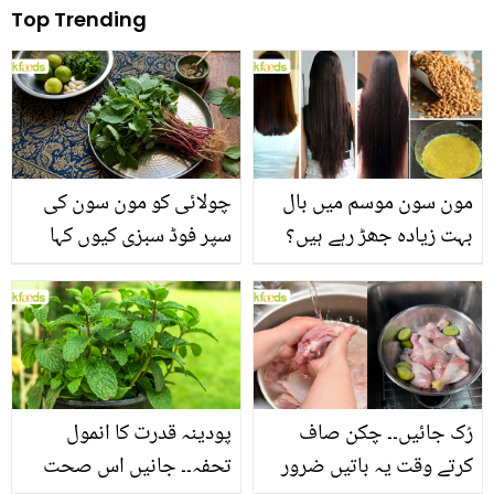
Top Trending
مون سون موسم میں بال
چولائی کو مون سون کی
بہت زیادہ جھڑ رہے ہیں؟
سپر فوڈ سبزی کیوں کہا
جانیں بالوں کو مضبوط
جاتا ہے؟ جانیں وٹامنز،
بنانے کے چند قدرتی طریقے
منرلز اور اینٹی آکسیڈنٹس
سے بھرپور اس سبزی کے
فائدے
رُک جائیں۔۔ چکن صاف
پودینہ قدرت کا انمول
کرتے وقت یہ باتیں ضرور
تحفہ۔۔ جانیں اس صحت