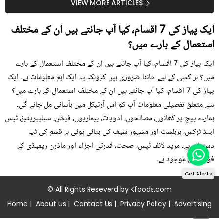
سستا اور قدرتی حل
کیوں کھانا چاہیے؟
VIEW MORE ARTICLES
ایک پیاز کی 7 اقسام، کیا آپ جانتے ہیں ان کے مختلف
استعمال کے بارے میں؟
ایک پیاز کی 7 اقسام، کیا آپ جانتے ہیں ان کے مختلف استعمال کے بارے
میں؟ ہر کسی کے لیے جاننا ضروری ہیں کیونکہ یہ ایک اہم معلومات ہے۔ ایک
پیاز کی 7 اقسام، کیا آپ جانتے ہیں ان کے مختلف استعمال کے بارے میں؟
سے متعلق تفصیلی معلومات آپ کو اس آرٹیکل میں بآسانی مل جائے گی۔
ہمارے پیج پر کھانوں، مصالحوں، ادویات، بیماریوں، فیشن، سیلیبریٹیز، ٹپس
اینڈ ٹرکس، ہربلسٹ اور مشہور شیف کی بتائی ہوئی ہر قسم کی ٹپ
دستیاب ہے۔ مزید لائف ٹپس، صحت، قدرتی اجزاء اور ماڈرن ریمیڈی کے
فوڈز میں موجود ہے۔
Get Alerts
© All Rights Reseverd by
Kfoods.com
Home
|
About us
|
Contact Us
|
Privacy Policy
|
Advertising