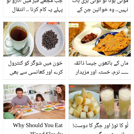
موٹی ہونا تو کوئی بری بات
جب مجھے قبر میں اتارو تو
نہیں۔۔ وہ خواتین جن کے
پہلے یہ کام کرنا ۔۔ انتقال
زیادہ وزن ہونے کے باوجود
سے قبل باپ کی اپنے بیٹے
بھی انہیں چاہنے والا شوہر
سے عجیب خواہش جس
ملا جو آج اچھی زندگی
میں ایک پیغام چھپا تھا،
گزار رہے ہیں
دیکھئے
ماں کے ہاتھوں جیسا ذائقہ
خون میں شوگر کو کنٹرول
ــــــ نرم، خستہ اور مزیدار
کرے اور کھانسی سے بھی
دال کا پراٹھا، جو ہے
نجات دلائے۔۔کالی مرچ کی
غذائیت سے بھرپور
چائے کیسے بنتی ہے؟
جانیں اس کے فائدے
لُو کا توڑ اور جگر کا دوست!
Why Should You Eat