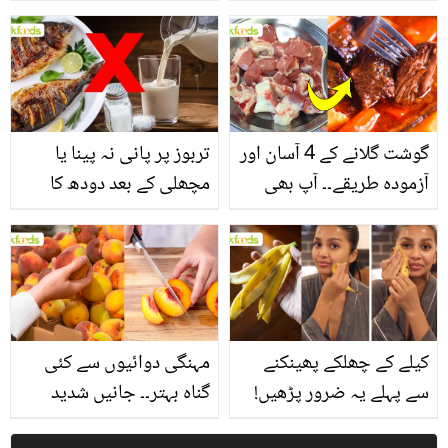
یاد رکھیں
بخش پتوں کے 10 حیرت
انگیز طبی فوائد
گوشت گلانے کے 4 آسان اور
تربوز پر پانی نہ پینا یا
آزمودہ طریقے۔۔ آپ بھی
مچھلی کے بعد دودھ کا
جانیں انٹرنیشنل شیف کے
استعمال۔۔ جانیں کھانوں
بتائے راز
سے متعلق غلط فہمیوں کی
حقیقت کیا ہے اور افواہ
کیا؟
کیلے کے چھلکے پھینکنے
مہنگی دوائیوں سے کئی
سے پہلے یہ ضرور پڑھیں!
گناہ بہتر۔۔ جانیں شدید
جلد کے 3 بڑے مسائل کا
گرمی کے موسم میں آڑو