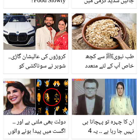
جانیں شدید گرمی میں
Food Slowly?
بازار جیسا گنے کا تازہ رس
گھر میں کیسے بنائیں؟ جو
طاقت کے ساتھ فائدہ بھی
دے
طب نبویﷺ سے کچھ
کروڑوں کی عالیشان گاڑی..
خاص آپ کے لئے متعدد
شوہر نے سوناکشی کو
بیماریوں کا خاتمہ کرنے
تحفے میں کون سی گاڑی
والی غذا جو انسان کو قابل
دی؟ ویڈیو دیکھیں
رشک صحت اور غیرمعمولی
طاقت سے نوازتی ہے۔
ان کا چہرہ تو پہچانا ہی
دولت بھی ملتی ہے اور ۔۔
نہیں جا رہا ہے ۔۔ یہ 4
اگست میں پیدا ہونے والوں