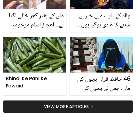
گے
والد کے بارے میں خبریں
ماں کے بغیر گھر خالی لگتا
سننے کا عادی ہوگیا ہوں ۔۔
ہے۔۔ اعجاز اسلم مرحومہ
پہلاج حسن کی عروسہ
والدہ کو یاد کر کے رو پڑے !
خان کے شو میں شرکت،
ویڈیو نے مداحوں کو بھی
اقرار اور قراۃ العین سے
دکھی کردیا
متعلق کیا کہا؟
46 حافظ قرآن بچوں کی
Bhindi Ke Pani Ke
Fawaid
ماں، جس نے بچوں کی
بہترین تربیت کے انوکھے
راز بتا دیے
VIEW MORE ARTICLES