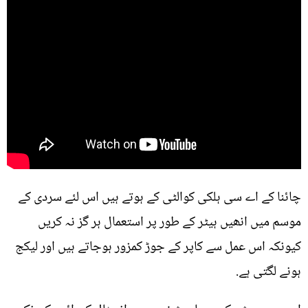
چائنا کے اے سی ہلکی کوالٹی کے ہوتے ہیں اس لئے سردی کے
موسم میں انھیں ہیٹر کے طور پر استعمال ہر گز نہ کریں
کیونکہ اس عمل سے کاپر کے جوڑ کمزور ہوجاتے ہیں اور لیکج
ہونے لگتی ہے.