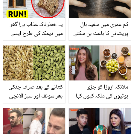
حیران رہ جائیں گے
کم عمری میں سفید بال
یہ خطرناک عذاب ہے! گھر
پریشانی کا باعث بن سکتے
میں دیمک کی طرح ایسے
ہیں جانیئے سفید بالوں سے
گہرے اور خوفناک نشانات
چھٹکارہ حاصل کرنے کے
نظر آرہے ہیں تو فوراً گھر
لئے چند آسان اور گھریلو
چھوڑ دیں، لیکن جانیں یہ
طریقے
کیا ہے اور بچنے کے
اقدامات؟
ملائکہ اروڑا کو جڑی
کھانے کے بعد صرف چٹکی
بوٹیوں کی ملکہ کیوں کہا
بھر سونف اور سبز الائچی
جاتا ہے اور یہ روزانہ زیتون
ملا کر کھائيں اور صحت کے
کا تیل کیوں پیتی ہیں؟
ان سنگین مسائل سے نجات
جان کر آپ ایک مرتبہ تو
میں مدد حاصل کریں
ضرور استعمال کرنا چاہیں