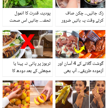
رُک جائیں۔۔ چکن صاف
پودینہ قدرت کا انمول
کرتے وقت یہ باتیں ضرور
تحفہ۔۔ جانیں اس صحت
یاد رکھیں
بخش پتوں کے 10 حیرت
انگیز طبی فوائد
گوشت گلانے کے 4 آسان اور
تربوز پر پانی نہ پینا یا
آزمودہ طریقے۔۔ آپ بھی
مچھلی کے بعد دودھ کا
جانیں انٹرنیشنل شیف کے
استعمال۔۔ جانیں کھانوں
بتائے راز
سے متعلق غلط فہمیوں کی
حقیقت کیا ہے اور افواہ
کیا؟