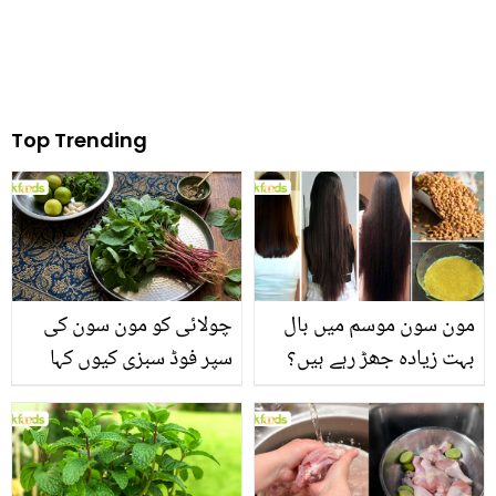
Top Trending
مون سون موسم میں بال
چولائی کو مون سون کی
بہت زیادہ جھڑ رہے ہیں؟
سپر فوڈ سبزی کیوں کہا
جانیں بالوں کو مضبوط
جاتا ہے؟ جانیں وٹامنز،
بنانے کے چند قدرتی طریقے
منرلز اور اینٹی آکسیڈنٹس
سے بھرپور اس سبزی کے
فائدے