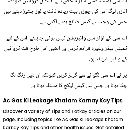
اے سی ہمیشہ کسی ماہر شخص سے انسٹال کروائیں کیونکہ
اناڑی لوگ اس کی چوڑی بہت زیادہ ٹائٹ یا لوز چھوڑ دیتے ہیں
جس کی وجہ سے گیس ضائع ہونے لگتی ہے.
اے سی کے آؤٹر میں وائبریشن نہیں ہونی چاہیئے. اس کے لئے
کمپنی پیڈز وغیرہ فراہم کرتی ہے انھیں اس طرح فٹ کروائیں
کے وائبریشن نہ ہو.
پرانے اے سی لگوانے سے گریز کریں کیونکہ ان میں زنگ لگ
چکا ہوتا ہے جس سے گیس لیکج کا مسئلہ ہوتا ہے.
Ac Gas Ki Leakage Khatam Karnay Kay Tips
Discover a variety of Tips and Totkay articles on our
page, including topics like Ac Gas Ki Leakage Khatam
Karnay Kay Tips and other health issues. Get detailed