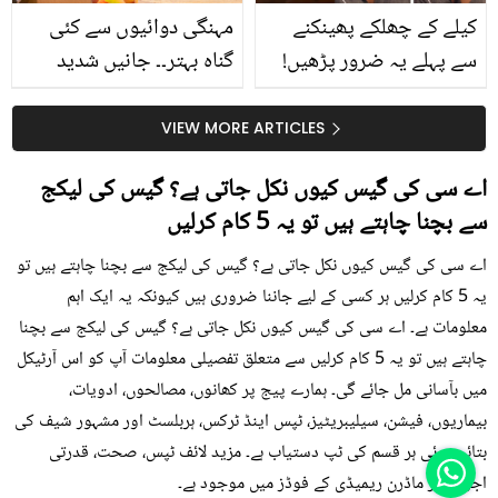
کیلے کے چھلکے پھینکنے
مہنگی دوائیوں سے کئی
سے پہلے یہ ضرور پڑھیں!
گناہ بہتر۔۔ جانیں شدید
جلد کے 3 بڑے مسائل کا
گرمی کے موسم میں آڑو
سستا اور قدرتی حل
کیوں کھانا چاہیے؟
VIEW MORE ARTICLES
اے سی کی گیس کیوں نکل جاتی ہے؟ گیس کی لیکج
سے بچنا چاہتے ہیں تو یہ 5 کام کرلیں
اے سی کی گیس کیوں نکل جاتی ہے؟ گیس کی لیکج سے بچنا چاہتے ہیں تو
یہ 5 کام کرلیں ہر کسی کے لیے جاننا ضروری ہیں کیونکہ یہ ایک اہم
معلومات ہے۔ اے سی کی گیس کیوں نکل جاتی ہے؟ گیس کی لیکج سے بچنا
چاہتے ہیں تو یہ 5 کام کرلیں سے متعلق تفصیلی معلومات آپ کو اس آرٹیکل
میں بآسانی مل جائے گی۔ ہمارے پیج پر کھانوں، مصالحوں، ادویات،
بیماریوں، فیشن، سیلیبریٹیز، ٹپس اینڈ ٹرکس، ہربلسٹ اور مشہور شیف کی
بتائی ہوئی ہر قسم کی ٹپ دستیاب ہے۔ مزید لائف ٹپس، صحت، قدرتی
اجزاء اور ماڈرن ریمیڈی کے فوڈز میں موجود ہے۔