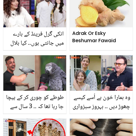
انکی گرل فرینڈ کے بارے
Adrak Or Esky
Beshumar Fawaid
میں جانتی ہوں۔۔ کیا بلال
عباس اور درفشاں ڈیٹ کر
رہے ہیں؟ مائرہ خان کا
انکشاف
وہ ہمارا خون ہے اُسے کیسے
طوطے کو چوری کر کے بیچا
چھوڑ دیں ۔۔ بہروز سبزواری
جا رہا تھا کہ ۔۔ 3 سال سے
سابقہ بہو سائرہ یوسف کو
لاپتہ طوطا اپنی ہوشیاری
کیا نصیحت کرتے رہتے
سے مالک کے پاس کیسے
ہیں؟
پہنچا؟ جان کر آپ بھی