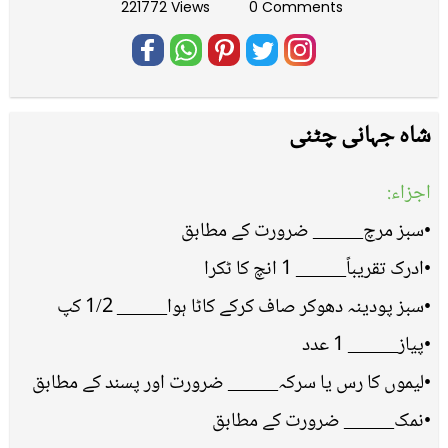
221772 Views
0 Comments
شاہ جہانی چٹنی
اجزاء:
•سبز مرچ_____ ضرورت کے مطابق
•ادرک تقریباً_____ 1 انچ کا ٹکرا
•سبز پودینہ دھوکر صاف کرکے کاٹا ہوا_____ 1/2 کپ
•پیاز_____ 1 عدد
•لیموں کا رس یا سرکہ_____ ضرورت اور پسند کے مطابق
•نمک_____ ضرورت کے مطابق