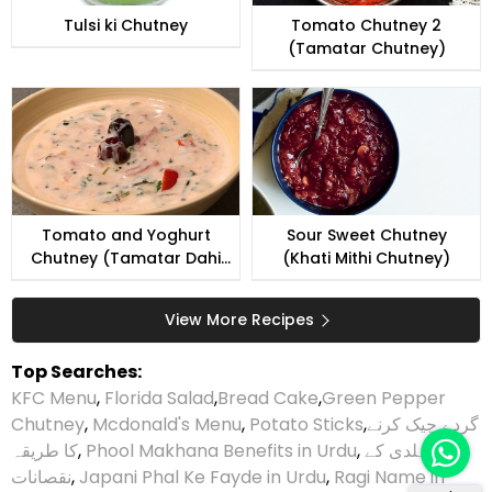
Tulsi ki Chutney
Tomato Chutney 2
(Tamatar Chutney)
Tomato and Yoghurt
Sour Sweet Chutney
Chutney (Tamatar Dahi
(Khati Mithi Chutney)
Chutney)
View More Recipes
Top Searches:
KFC Menu
,
Florida Salad
,
Bread Cake
,
Green Pepper
Chutney
,
Mcdonald's Menu
,
Potato Sticks
,
گردے چیک کرنے
کا طریقہ
,
Phool Makhana Benefits in Urdu
,
ہلدی کے
نقصانات
,
Japani Phal Ke Fayde in Urdu
,
Ragi Name in