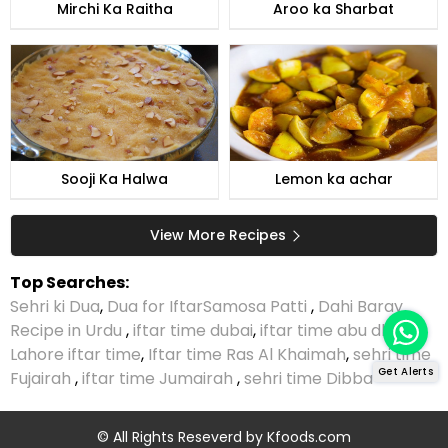
Mirchi Ka Raitha
Aroo ka Sharbat
Sooji Ka Halwa
Lemon ka achar
View More Recipes
Top Searches:
Sehri ki Dua
,
Dua for Iftar
Samosa Patti
,
Dahi Baray
Recipe in Urdu
,
iftar time dubai
,
iftar time abu dhabi
,
Lahore iftar time
,
Iftar time Ras Al Khaimah
,
sehri time
Get Alerts
Fujairah
,
iftar time Jumairah
,
sehri time Dibba
© All Rights Reseverd by
Kfoods.com