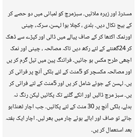
مسٹرڈ اور زیرہ ملائیں۔ سبزمرچ کو لمبائی میں دو حصے کر
کے بیج نکال دیں۔ ہلدی ، کچلا ہوا لہسن، سرکہ، چینی
اورنمک اکٹھا کر کے صاف پیالے میں ڈالی اور کپڑے سے ڈھک
کر 24گھنٹے کے لئے رکھ دیں تاکہ مصالحہ ، چینی اور نمک
اچھی طرح مکس ہو جائیں۔ فرائنگ پین میں تیل گرم کر یں
اور مصالحہ مکسچر کو 5منٹ کے لئے ہلکی آنچ پر فرائی کر
یں۔ لہسن کے جوئے شامل کر یں اور 5منٹ کے لئے فرائی کر
یں۔ سبز مرچ ڈالیں اور انکے گلنے تک پکائیں لیکن رنگ نہ
بدلے، ہلکی آنچ پر 30 منٹ کے لئے پکائیں۔ جب اچار ٹھنڈاہو
جائے تو صاف اور ابالے ہوئے چار میں بھر لیں۔ اچار ایک ہفتہ
بعد استعمال کر یں۔