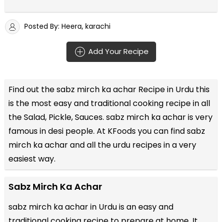
Posted By: Heera, karachi
Add Your Recipe
Find out the
sabz mirch ka achar Recipe in Urdu
this
is the most easy and traditional cooking recipe in all
the
Salad, Pickle, Sauces
. sabz mirch ka achar is very
famous in desi people. At KFoods you can find sabz
mirch ka achar and all the
urdu recipes
in a very
easiest way.
Sabz Mirch Ka Achar
sabz mirch ka achar in Urdu is an easy and
traditional cooking recipe to prepare at home. It