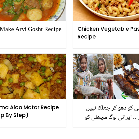
Make Arvi Gosht Recipe
Chicken Vegetable Pa
Recipe
 کو دھو کر چھلکا نہیں
ma Aloo Matar Recipe
ep By Step)
تے ۔۔ ایرانی لوگ مچھلی کو
یں کس طرح پکاتے ہیں ؟
 دار مچھلی کی خاص