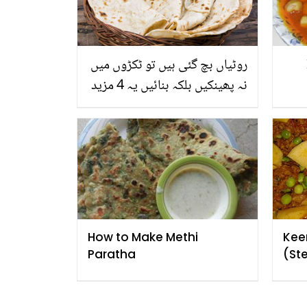
روٹیاں بچ گئی ہیں تو ٹکڑوں میں
نہ پھینکیں بلکہ بنائیں یہ 4 مزید
ار پکوان،جو بھی کھائے تعریف
کئے بغیر رہ نہ پائے
How to Make Methi
Kee
Paratha
(St