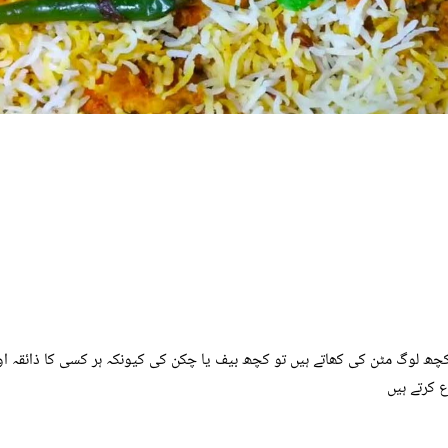
کچھ لوگ مٹن کی کھاتے ہیں تو کچھ بیف یا چکن کی کیونکہ ہر کسی کا ذائقہ اور
 کرتے ہیں