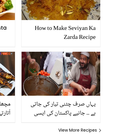
How to Make Seviyan Ka
sta
Zarda Recipe
یہاں صرف چٹنی تیار کی جاتی
مچھلی
ہے ۔۔ جانیے پاکستان کی ایسی
اُتار
دکان کے بارے میں، جہاں چٹنی
گھر م
خریدنے کے لیے لوگ لڑ جاتے ہیں
ذائقہ
View More Recipes