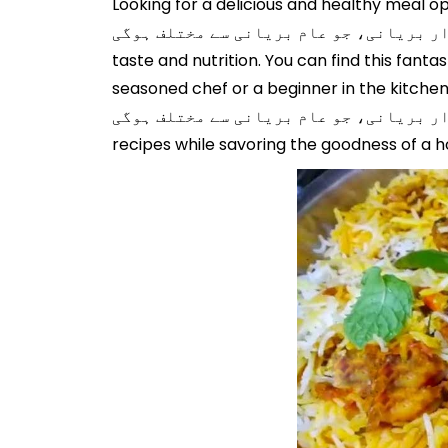
Looking for a delicious a جھینگا بریانی نہ کھائی تو کیا کھایا ۔۔ آج ہی گھر پر بنائیں جھینگے کی لذیذ اور
 بریانی سے مختلف ہوگی, it's a perfect choice for those in search of easy and simple recipes that cater to both
taste and nutrition. You can find this fant
seasoned chef or a beginner in th جھینگا بریانی نہ کھائی تو کیا کھایا ۔۔ آج ہی گھر پر بنائیں جھینگے کی لذیذ اور مصالحہ
ریانی، جو عام بریانی سے مختلف ہوگی is a versatile option that promises a mouthwatering experience. Enjoy the simplicity of our easy
recipes while savoring the goodness of a