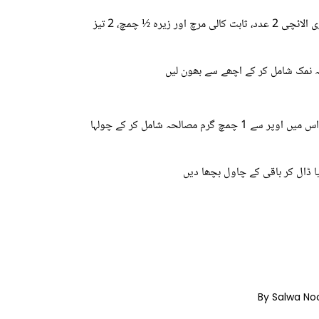
۔ ایک دیگچی میں ½ کپ تیل ڈال کر گرم کریں پھر ان تمام گرم مصالحوں (1 عدد بڑی الائچی، بادیان کا پھول اور دار چینی، لانگ 3 عدد، ہری الائچی 2 عدد، ثابت کالی مرچ اور زیرہ ½ چمچ، 2 تیز
۔ اب آدھا کلو جھینگے اس میں ڈال کر ہلائیں اور 5 منٹ تک ڈھکن لگا کر پکائیں، جب مصالحہ اچھے سے بُھن جائے اور جھینگے پک جائیں تو اس میں اوپر سے 1 چمچ گرم مصالحہ شامل کر کے چولہا
ا ڈال کر باقی کے چاول بچھا دیں
By Salwa No