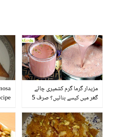
مزیدار گرما گرم کشمیری چائے
mosa
گھر میں کیسے بنائیں؟ صرف 5
cipe
منٹ میں ڈھابے جیسی چائے بنا
کر سب کو حیران کر دیں