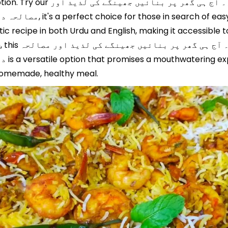
nd healthy meal option. Try our
مصالحہ دار بریانی، جو عام
astic recipe in both Urdu and English, making it accessible
e kitchen, this
دار ب
 homemade, healthy meal.