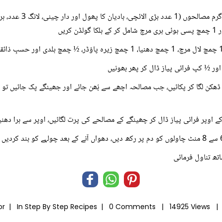
ے اوپر فرائی پیاز ڈال کر چھینگے کے مصالحے کی پرت لگائیں، اوپر سے ہرا دھنی
اتھ تناول فرمائی
or |
In
Step By Step Recipes
|
0 Comments |
14925 Views |