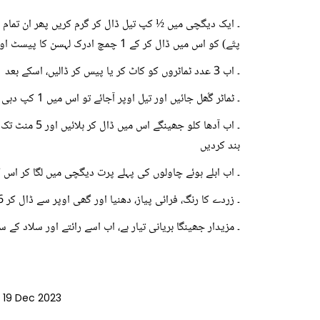
پتّے) کو اس میں ڈال کر کے 1 چمچ ادرک لہسن کا پیسٹ اور 1 چمچ پسی ہوئی ہری مرچ شامل کر کے ہلکا گولڈن کریں
۔ اب 3 عدد ٹماٹروں کو کاٹ کر یا پیس کر ڈالیں، اسکے بعد 1 چمچ لال مرچ، 1 چمچ دھنیا، 1 چمچ زیرہ پاؤڈر، ½ چمچ ہلدی اور حسبِ ذائقہ نمک شامل کر کے اچھے سے بھون لیں
۔ ٹماٹر گُھل جائیں اور تیل اوپر آجائے تو اس میں 1 کپ دہی اور ½ کپ فرائی پیاز ڈال کر پھر بھونیں
بند کردیں
۔ اب ابلے ہوئے چاولوں کی پہلے پرت دیگچی میں لگا کر اس ک
۔ زردے کا رنگ، فرائی پیاز، دھنیا اور گھی اوپر سے ڈال کر 6 سے 8 منٹ چاولوں کو دم پر رکھ دیں، دھواں آنے کے بعد چولہے کو بند کردیں
۔ مزیدار جھینگا بریانی تیار ہے، اب اسے رائتے اور سلاد کے س
19 Dec 2023