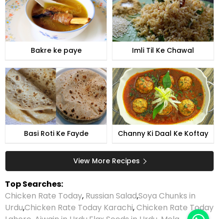
Bakre ke paye
Imli Til Ke Chawal
Basi Roti Ke Fayde
Channy Ki Daal Ke Koftay
View More Recipes
Top Searches:
Chicken Rate Today
,
Russian Salad
,
Soya Chunks in
Urdu
,
Chicken Rate Today Karachi
,
Chicken Rate Today