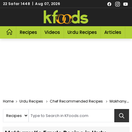
22 Safar 1448 | Aug 07, 2026
Recipes
Videos
Urdu Recipes
Articles
R
Home
Urdu Recipes
Chef Recommended Recipes
Makhany Ke Fayde Recipe In Urdu