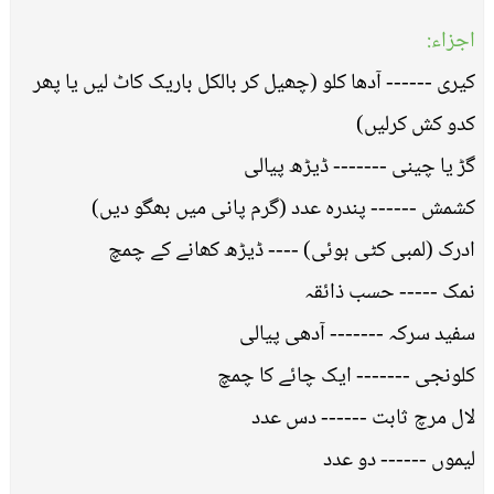
اجزاء:
کیری ------ آدھا کلو (چھیل کر بالکل باریک کاٹ لیں یا پھر
کدو کش کرلیں)
گڑ یا چینی ------- ڈیڑھ پیالی
کشمش ------ پندرہ عدد (گرم پانی میں بھگو دیں)
ادرک (لمبی کٹی ہوئی) ---- ڈیڑھ کھانے کے چمچ
نمک ----- حسب ذائقہ
سفید سرکہ ------- آدھی پیالی
کلونجی ------- ایک چائے کا چمچ
لال مرچ ثابت ------ دس عدد
لیموں ------ دو عدد