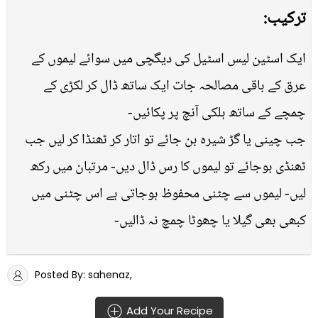
ترکیب:
ایک اسٹین لیس اسٹیل کی دیگچی میں سوائے لیموں کے
عرق کے باقی مصالحہ جات ایک ساتھ ڈال کر لکڑی کے
چمچے کے ساتھ ہلکی آنچ پر پکائیں-
جب چینی یا گڑ شیرہ بن جائے تو اتار کر ٹھنڈا کر لیں جب
ٹھنڈی ہوجائے تو لیموں کا رس ڈال دیں- مرتبان میں رکھ
لیں- لیموں سے چٹنی محفوظ ہوجاتی ہے اس چٹنی میں
کبھی بھی گیلا یا چھوٹا چمچ نہ ڈالیں-
Posted By: sahenaz,
Add Your Recipe