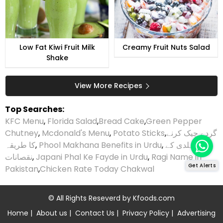
Low Fat Kiwi Fruit Milk
Creamy Fruit Nuts Salad
Shake
View More Recipes
Top Searches:
KFC Menu
,
Florida Salad
,
Bread Cake
,
Green Pepper
Chutney
,
Mcdonald's Menu
,
Potato Sticks
,
گردے چیک کرنے
کا طریقہ
,
Phool Makhana Benefits in Urdu
,
ہلدی کے
نقصانات
,
Japani Phal Ke Fayde in Urdu
,
Ragi Name in
Get Alerts
Pakistan
,
Chicken Rate Today Chakwal
© All Rights Reseverd by
Kfoods.com
Home
|
About us
|
Contact Us
|
Privacy Policy
|
Advertising