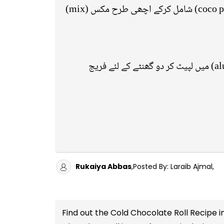
اب اس مکھن کے مکسچر (mixture) کو چاکلیٹ (chocolate) میں شامل کریں اور ساتھ ہی کوکو پاؤڈر (coco powder) شامل کرکے اچھی طرح مکس (mix)
اب اس سارے مکسچر (mixture) کو چاہیں تو کسی ڈِش (dish) میں ڈال کر یا ایلومینیم کے ورق (aluminum foil) میں لپیٹ کر دو گھنٹے کے لئے فریج
Rukaiya Abbas
,Posted By: Laraib Ajmal,
Find out the
Cold Chocolate Roll Recipe i