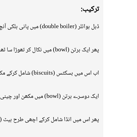
ترکیب:
ڈبل بوائلر (double boiler) میں پانی ہلکی آنچ (low heat) پر اُبال (boil) لیں اور چاکلیٹ (chocolate) کو اچھی طرح سے میلٹ (melt) کرلیں۔
پھر ایک برتن (bowl) میں نکال کر تھوڑا سا ٹھنڈا (cold) کرلیں۔
اب اس میں بسکٹس (biscuits) شامل کرکے مکس (mix) کر دیں۔
ایک دوسرے برتن (bowl) میں مکھن اور چینی کو بیٹر (batter) کے مدد سے تھوڑا سا بیٹ (beat) کرلیں۔
پھر اس میں انڈا شامل کرکے اچھی طرح بیٹ (beat) کرلیں۔