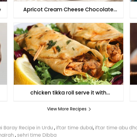
e
Apricot Cream Cheese Chocolate
Brownies
chicken tikka roll serve it with
cucumber yoghart.
View More Recipes
i Baray Recipe in Urdu
,
iftar time dubai
,
iftar time abu dh
umairah
,
sehri time Dibba