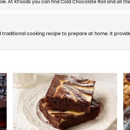
ple. At KFoods you can find Cold Chocolate Roll and all th
nd traditional cooking recipe to prepare at home. It pro