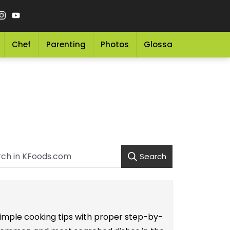
Chef
Parenting
Photos
Glossary
Grocery 
Search
 simple cooking tips with proper step-by-