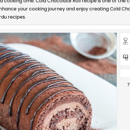
 and cooking time. Cold Chocolate Roll recipe is one of t
hance your cooking journey and enjoy creating Cold Choco
rdu recipes.
7