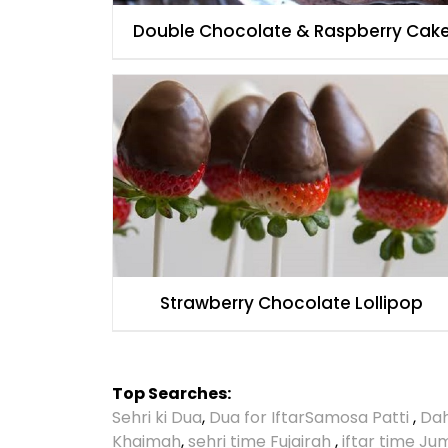
Double Chocolate & Raspberry Cak
Strawberry Chocolate Lollipop
Top Searches:
Sehri ki Dua
,
Dua for Iftar
Samosa Patti
,
Dah
Khaimah
,
sehri time Fujairah
,
iftar time J