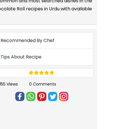
he common and most searched dishes in the
late Roll recipes in Urdu with available
Recommended By Chef
Tips About Recipe
155 Views
0 Comments