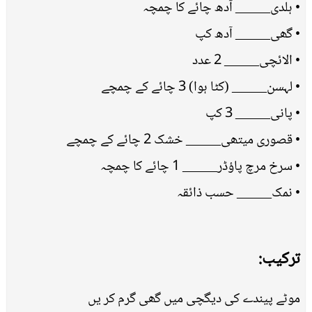
• ہلدی_____ آدھ چائے کا چمچہ
• گھی_____ آدھ کپ
• الائچی_____ 2 عدد
• لہسن_____ (کٹا ہوا) 3 چائے کے چمچے
• پانی_____ 3 کپ
• قصوری میتھی_____ خشک 2 چائے کے چمچے
• سرخ مرچ پاؤڈر_____ 1 چائے کا چمچہ
• نمک_____ حسب ذائقہ
ترکیب:
موٹے پیندے کی دیگچی میں گھی گرم کر یں