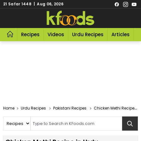
21 Safar 1448 | Aug 06, 2026
Recipes
Videos
Urdu Recipes
Articles
R
Home
Urdu Recipes
Pakistani Recipes
Chicken Methi Recipe In Urdu