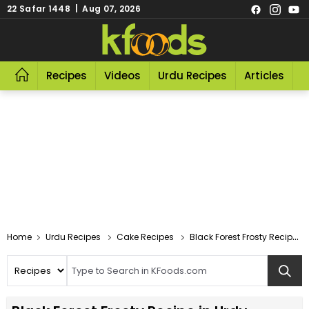
22 Safar 1448 | Aug 07, 2026
Recipes
Videos
Urdu Recipes
Articles
R
Home
Urdu Recipes
Cake Recipes
Black Forest Frosty Recipe In Urdu