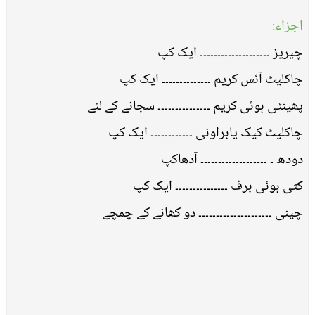
اجزاء:
چیریز ۔۔۔۔۔۔۔۔۔۔۔۔۔۔۔۔۔۔۔۔ ایک کپ
چاکلیٹ آئس کریم ۔۔۔۔۔۔۔۔۔۔۔۔۔۔ ایک کپ
پھینٹی ہوئی کریم ۔۔۔۔۔۔۔۔۔۔۔۔۔۔۔ سجانے کے لئے
چاکلیٹ کیک یابراونی ۔۔۔۔۔۔۔۔۔۔۔۔ ایک کپ
دودھ ۔ ۔۔۔۔۔۔۔۔۔۔۔۔۔۔۔۔۔۔۔ آدھاکپ
کٹی ہوئی برف ۔۔۔۔۔۔۔۔۔۔۔۔۔۔۔ ایک کپ
چینی ۔۔۔۔۔۔۔۔۔۔۔۔۔۔۔۔۔۔۔۔۔ دو کھانے کے چمچے