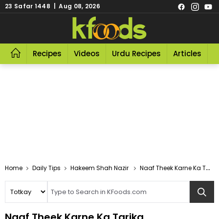
23 Safar 1448 | Aug 08, 2026
Recipes
Videos
Urdu Recipes
Articles
R
Home
Daily Tips
Hakeem Shah Nazir
Naaf Theek Karne Ka Tarika
Naaf Theek Karne Ka Tarika