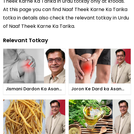
Theek Karne Ka Tarika in
urdu totkay
only at kfoods.
At this page you can find Naaf Theek Karne Ka Tarika
totka in details also check the relevant totkay in Urdu
of Naaf Theek Karne Ka Tarika.
Relevant Totkay
Jismani Dardon Ka Asan
Joron Ke Dard ka Asan
Ilaj
Gharelu Ilaj