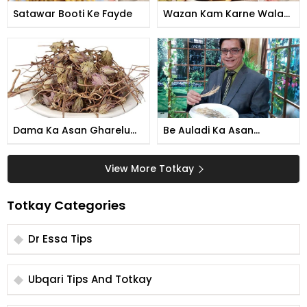
Satawar Booti Ke Fayde
Wazan Kam Karne Wala
Kehwa
Dama Ka Asan Gharelu
Be Auladi Ka Asan
Ilaj
Gharelu Ilaj
View More Totkay
Totkay Categories
Dr Essa Tips
Ubqari Tips And Totkay