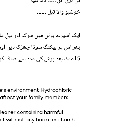
ٹی ٹری آئل۔ ۔۔۔۔آدھ کپ
خوشبو والا تیل ۔۔۔۔۔۔
ایک اسپرے بوتل میں سرکہ اور تیل ملا
پھر اس پر بیکنگ سوڈا چھڑک دیں اور پ
15منٹ بعد برش کی مدد سے صاف کریں اور صاف پانی سے دھو لیں ۔
e’s environment. Hydrochloric
n affect your family members.
 cleaner containing harmful
let without any harm and harsh