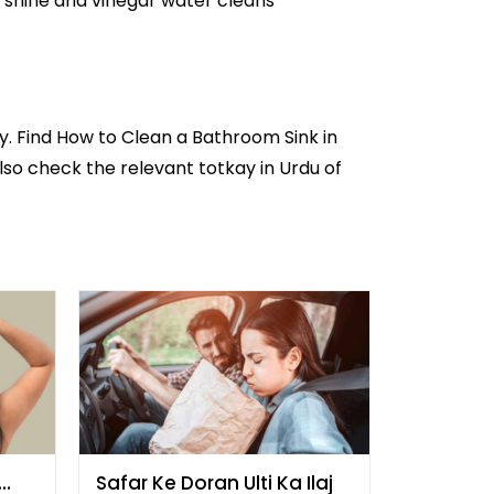
les shine and vinegar water cleans
y. Find How to Clean a Bathroom Sink in
lso check the relevant totkay in Urdu of
Safar Ke Doran Ulti Ka Ilaj