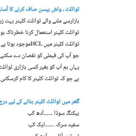
ٹوائلٹ ، واش بیسن صاف کرنے کا آسان
بازارسے ملنے والے ٹوائلٹ کلینر بہت 
ٹوائلٹ کلینر استعمال کرنا خطرناک ہو 
موجود ہوتا ہے جو
جو آپ کی فیملی کو نقصان دے سکتے ہ
یہاں ہم آپ کو بغیر کسی بازاری ٹوائ
ہے جو کہ ٹوائلٹ کلینر کا کام کرسکتی
گھر میں ٹوائلٹ کلینر بنانے کے لیے درج
بیکنگ سوڈا ۔۔۔۔۔۔آدھ کپ
سفید سرکہ ۔۔۔۔۔۔ایک کپ