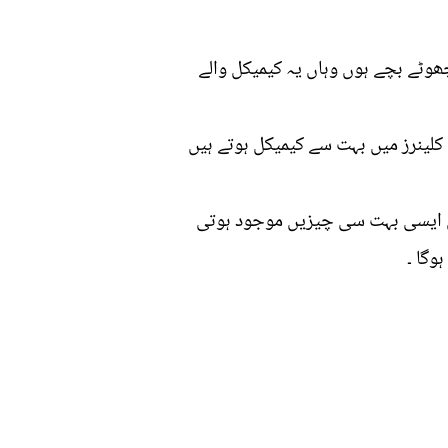
چھوٹے بچے ہوں وہاں یہ کیمیکل والے
ٹوائلٹ کلینر میں HCLت سے کیمیکل ہوتے ہیں
میں ایسی بہت سی چیزیں موجود ہوتی
وگا ۔