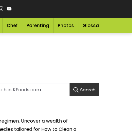
Chef
Parenting
Photos
Glossary
Grocery 
Search
 regimen. Uncover a wealth of
medies tailored for How to Clean a