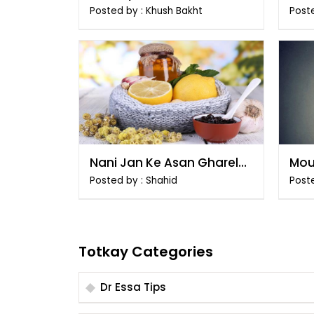
tarika
tari
Posted by : Khush Bakht
Poste
Nani Jan Ke Asan Gharelu
Mou
Totkay
Tar
Posted by : Shahid
Post
Totkay Categories
Dr Essa Tips