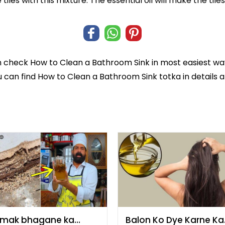
tiles with this mixture. The essential oil will make the ti
n check
How to Clean a Bathroom Sink
in most easiest wa
u can find How to Clean a Bathroom Sink totka in details a
mak bhagane ka
Balon Ko Dye Karne Ka