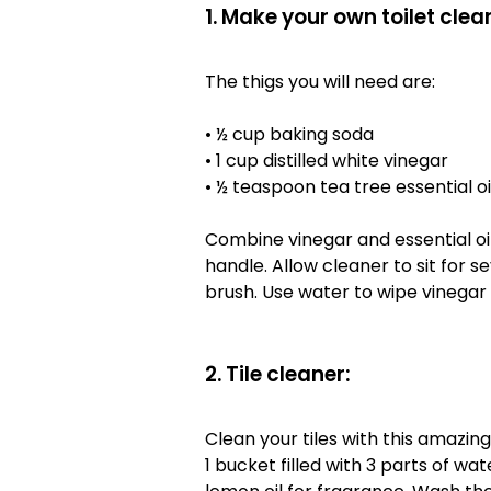
1. Make your own toilet cle
The thigs you will need are:
• ½ cup baking soda
• 1 cup distilled white vinegar
• ½ teaspoon tea tree essential oi
Combine vinegar and essential oil 
handle. Allow cleaner to sit for s
brush. Use water to wipe vinegar s
2. Tile cleaner:
Clean your tiles with this amazing
1 bucket filled with 3 parts of wa