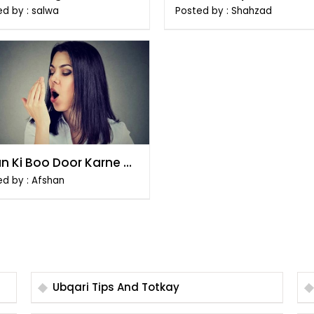
ka
Tarika
d by : salwa
Posted by : Shahzad
n Ki Boo Door Karne Ke
ikay
ed by : Afshan
Ubqari Tips And Totkay