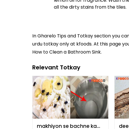
lemon oil for fragrance. Wash the 
all the dirty stains from the tiles.
In
Gharelo Tips and Totkay
section you ca
urdu totkay
only at kfoods. At this page yo
How to Clean a Bathroom Sink.
Relevant Totkay
makhiyon se bachne ka
dee