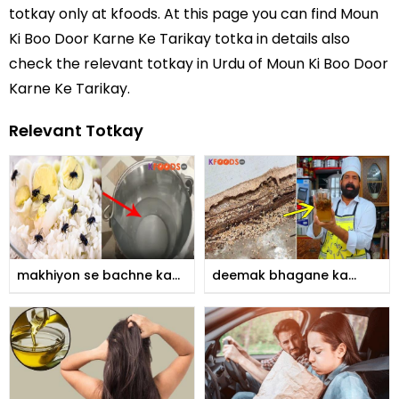
totkay
only at kfoods. At this page you can find Moun
Ki Boo Door Karne Ke Tarikay totka in details also
check the relevant totkay in Urdu of Moun Ki Boo Door
Karne Ke Tarikay.
Relevant Totkay
makhiyon se bachne ka
deemak bhagane ka
tarika
tarika