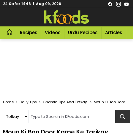
24 Safar 1448 | Aug 09, 2026
Recipes
Videos
Urdu Recipes
Articles
R
Home
Daily Tips
Gharelo Tips And Totkay
Moun Ki Boo Door Karne Ke Tarikay
Moun Ki Boo Door Karne Ke Tarikay