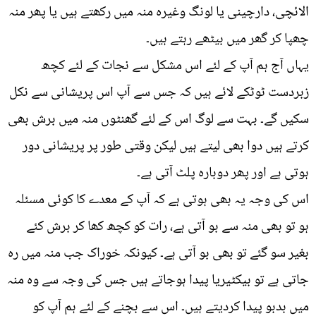
الائچی، دارچینی یا لونگ وغیرہ منہ میں رکھتے ہیں یا پھر منہ
چھپا کر گھر میں بیٹھے رہتے ہیں۔
یہاں آج ہم آپ کے لئے اس مشکل سے نجات کے لئے کچھ
زبردست ٹوٹکے لائے ہیں کہ جس سے آپ اس پریشانی سے نکل
سکیں گے۔ بہت سے لوگ اس کے لئے گھنٹوں منہ میں برش بھی
کرتے ہیں دوا بھی لیتے ہیں لیکن وقتی طور پر پریشانی دور
ہوتی ہے اور پھر دوبارہ پلٹ آتی ہے۔
اس کی وجہ یہ بھی ہوتی ہے کہ آپ کے معدے کا کوئی مسئلہ
ہو تو بھی منہ سے بو آتی ہے، رات کو کچھ کھا کر برش کئے
بغیر سو گئے تو بھی بو آتی ہے۔ کیونکہ خوراک جب منہ میں رہ
جاتی ہے تو بیکٹیریا پیدا ہوجاتے ہیں جس کی وجہ سے وہ منہ
میں بدبو پیدا کردیتے ہیں۔ اس سے بچنے کے لئے ہم آپ کو