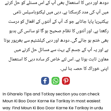
دودھ اور دہی کا استعمال بھی آپ کے اس مسئلے کو حل کرنے
میں آپ کی مدد کرسکتا ہے۔ دہی میں لیکٹوباسیلس نامی
بیکٹیریا پایا جاتاہے جو کہ آپ کے آنتوں کے افعال کو درست
رکھتا ہے۔ اور آنتوں کا نظام صحیح ہو گا تو سانس کی بدبو
بھی ختم ہو جائے گی۔ دودھ اور دہی کیلشئیم سے بھرپور ہوتا
ہے اور یہ آپ کے جسم کے بہت سے مسائل حل کرنے میں
معاون ثابت ہوتا ہے۔ اس لئے خاص کر سادہ دہی کا استعمال
اپنی خوراک کا حصہ بنا لیں۔
In
Gharelo Tips and Totkay
section you can check
Moun Ki Boo Door Karne Ke Tarikay
in most easiest
way. Find Moun Ki Boo Door Karne Ke Tarikay in
urdu