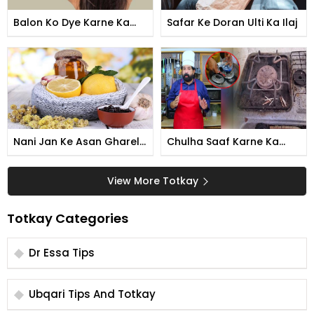
Balon Ko Dye Karne Ka
Safar Ke Doran Ulti Ka Ilaj
Tarika
Nani Jan Ke Asan Gharelu
Chulha Saaf Karne Ka
Totkay
Tarika
View More Totkay
Totkay Categories
Dr Essa Tips
Ubqari Tips And Totkay