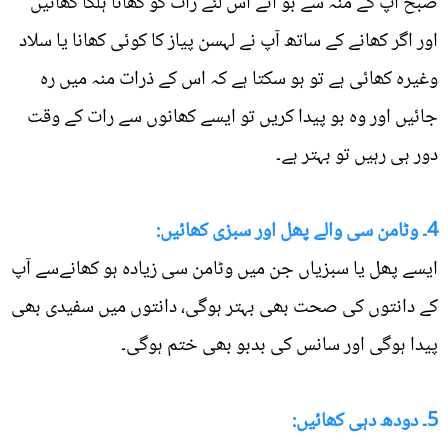
صبح آپ کے منہ سے بو آئے اس لئے رات کو کھانا ہلکا کھائیں
اور اگر کھانے کے ساتھ آپ نے لہسن پیاز کا کوئی کھانا یا سلاد
وغیرہ کھائی ہے تو ہو سکتا ہے کہ اس کے ذرات منہ میں رہ
جائیں اور وہ بو پیدا کریں تو ایسے کھانوں سے رات کے وقت
دور ہی رہیں تو بہتر ہے۔
4۔ وٹامن سی والے پھل اور سبزی کھائیں:
ایسے پھل یا سبزیاں جن میں وٹامن سی زیادہ ہو کھانےسے آپ
کے دانتوں کی صحت بھی بہتر ہوگی، دانتوں میں سفیدی بھی
پیدا ہوگی اور سانس کی بدبو بھی ختم ہوگی۔
5۔ دودھ دہی کھائیں: