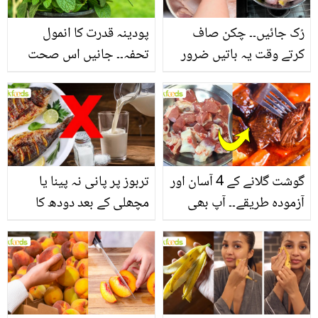
رُک جائیں۔۔ چکن صاف
پودینہ قدرت کا انمول
کرتے وقت یہ باتیں ضرور
تحفہ۔۔ جانیں اس صحت
یاد رکھیں
بخش پتوں کے 10 حیرت
انگیز طبی فوائد
گوشت گلانے کے 4 آسان اور
تربوز پر پانی نہ پینا یا
آزمودہ طریقے۔۔ آپ بھی
مچھلی کے بعد دودھ کا
جانیں انٹرنیشنل شیف کے
استعمال۔۔ جانیں کھانوں
بتائے راز
سے متعلق غلط فہمیوں کی
حقیقت کیا ہے اور افواہ
کیا؟