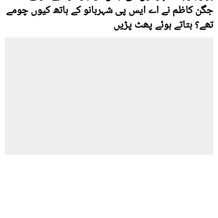
جگن کاظم نے اے ایس پی شہربانو کے ہاتھ کیوں چومے
تھے؟ بتاتے ہوئے پھٹ پڑیں