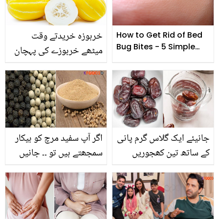
خربوزہ خریدتے وقت
How to Get Rid of Bed
Bug Bites - 5 Simple
میٹھے خربوزے کی پہچان
Tips
کیسے کی جائے؟
جانیئے ایک گلاس گرم پانی
اگر آپ سفید مرچ کو بیکار
کے ساتھ تین کھجوریں
سمجھتے ہیں تو ۔۔ جانیں
کھانے کے وہ فوائد جو
سفید مرچ کے صحت پر وہ
ہزاروں روپے خرچ کر کے
اثرات، جو اسے کالی مرچ
بھی حاصل نہیں ہو سکتے
سے زیادہ فائدہ مند بناتے
ہیں