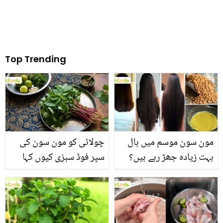
Top Trending
مون سون موسم میں بال
چولائی کو مون سون کی
بہت زیادہ جھڑ رہے ہیں؟
سپر فوڈ سبزی کیوں کہا
جانیں بالوں کو مضبوط
جاتا ہے؟ جانیں وٹامنز،
بنانے کے چند قدرتی طریقے
منرلز اور اینٹی آکسیڈنٹس
سے بھرپور اس سبزی کے
فائدے