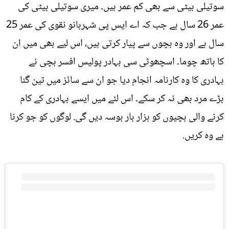
سوتیلی بیٹی سے بھی کم عمر ہیں۔ میری سوتیلی بیٹی کی
عمر 26 سال ہے جب کہ اے ایس پی شہربانو نقوی کی عمر 25
سال ہے اور وہ بچوں سے پیار کرتی ہیں، اس لیے بھی میں ان
کا ہاتھ چوما۔ اسچھوٹی سی بہادر پولیس افسر بچی نے
بہادری کا وہ کارنامہ انجام دیا جو ان سے سائز میں تین گنا
بڑے مرد بھی نہ کر سکے۔ اس لئے میں ایسے بہادری کے کام
کرنے والی بچیوں کو ہزار بار بوسہ دیں گی. لوگوں کو جو کرنا
ہے وہ کریں.