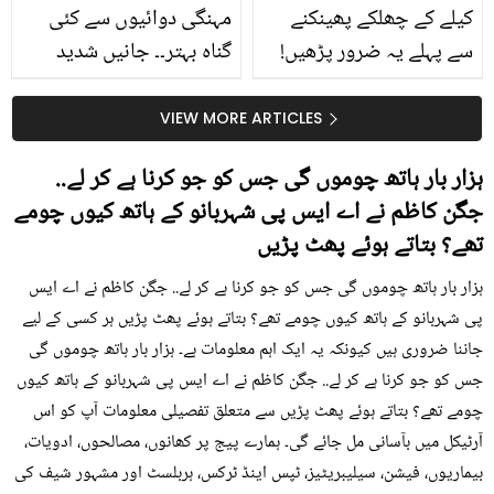
کیلے کے چھلکے پھینکنے
مہنگی دوائیوں سے کئی
سے پہلے یہ ضرور پڑھیں!
گناہ بہتر۔۔ جانیں شدید
جلد کے 3 بڑے مسائل کا
گرمی کے موسم میں آڑو
سستا اور قدرتی حل
کیوں کھانا چاہیے؟
VIEW MORE ARTICLES
ہزار بار ہاتھ چوموں گی جس کو جو کرنا ہے کر لے..
جگن کاظم نے اے ایس پی شہربانو کے ہاتھ کیوں چومے
تھے؟ بتاتے ہوئے پھٹ پڑیں
ہزار بار ہاتھ چوموں گی جس کو جو کرنا ہے کر لے.. جگن کاظم نے اے ایس
پی شہربانو کے ہاتھ کیوں چومے تھے؟ بتاتے ہوئے پھٹ پڑیں ہر کسی کے لیے
جاننا ضروری ہیں کیونکہ یہ ایک اہم معلومات ہے۔ ہزار بار ہاتھ چوموں گی
جس کو جو کرنا ہے کر لے.. جگن کاظم نے اے ایس پی شہربانو کے ہاتھ کیوں
چومے تھے؟ بتاتے ہوئے پھٹ پڑیں سے متعلق تفصیلی معلومات آپ کو اس
آرٹیکل میں بآسانی مل جائے گی۔ ہمارے پیج پر کھانوں، مصالحوں، ادویات،
بیماریوں، فیشن، سیلیبریٹیز، ٹپس اینڈ ٹرکس، ہربلسٹ اور مشہور شیف کی