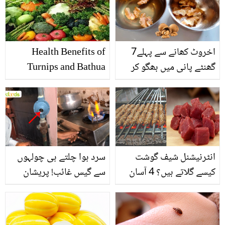
اخروٹ کھانے سے پہلے7
Health Benefits of
گھنٹے پانی میں بھگو کر
Turnips and Bathua
رکھنے سے کیا ہوتا ہے؟ اس
Leaves
عمل کے ایسے ان گنت
فوائد، جو جاننا آپ کے لیئے
بہت ضروری ہیں
انٹرنیشنل شیف گوشت
سرد ہوا چلتے ہی چولہوں
کیسے گلاتے ہیں؟ 4 آسان
سے گیس غائب! پریشان
طریقے جانیں
ہونے کے بجائے پہلے یہ
گھریلو ٹپس آزما لیں، جو
گیس کا پریشر بڑھائے