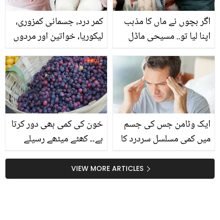
اگر بچوں نے ماں کا مذہب
کمر درد، جسمانی کمزوری،
اپنا لیا تو.. مسیحی ماڈل
لیکوریا، خواتین اور مردوں
سے شادی کرنے والے احمد
کے بیشترمسائل کا حل اس
حسن اولاد کے مستقبل کے
ایک بوٹی میں موجود
بارے میں بول پڑے
ایک وٹامن جس کی جسم
خون کی کمی بھی دور کرتا
میں کمی مسلسل سردرد کا
ہے۔۔ کھٹے میٹھے رسیلے
باعث بنتی ہے
فالسوں کے چند زبردست
کمالات جن سے آپ بھی
VIEW MORE ARTICLES
فائدہ اٹھا سکتے ہیں