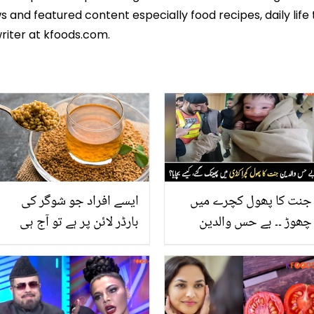
 and featured content especially food recipes, daily life 
riter at kfoods.com.
جنت کا پھول کچرے میں
ایسے افراد جو شوگر کی
چھوڑ ۔۔ بے حس والدین
بارڈر لائن پر ہے تو آج ہی
نومولود بچہ کچرا کنڈی میں
سے یہ نسخہ آزمائیں شوگر
چھوڑ گئے، بچے کو کیسے
ایسے غائب ہو گی جیسے وہ
بچایا؟
تھی ہی نہیں