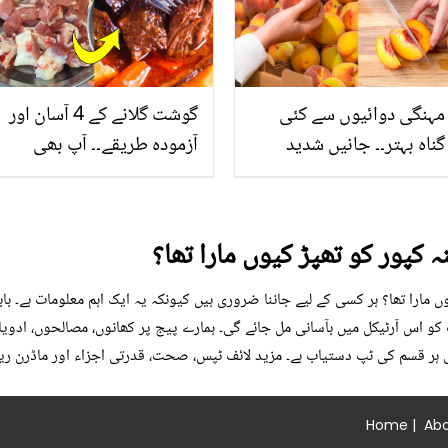
مہنگی دوائیوں سے کئی
گوشت گلانے کے 4 آسان اور
گناہ بہتر۔۔ جانیں شدید
آزمودہ طریقے۔۔ آپ بھی
گرمی کے موسم میں آڑو
جانیں انٹرنیشنل شیف کے
کیوں کھانا چاہیے؟
بتائے راز
 کپور کو تھپڑ کیوں مارا تھا؟
ں مارا تھا؟ ہر کسی کے لیے جاننا ضروری ہیں کیونکہ یہ ایک اہم معلومات ہے۔ با
کو اس آرٹیکل میں بآسانی مل جائے گی۔ ہمارے پیج پر کھانوں، مصالحوں، ادویات
 ہر قسم کی ٹپ دستیاب ہے۔ مزید لائف ٹپس، صحت، قدرتی اجزاء اور ماڈرن ری
Home
|
Abo