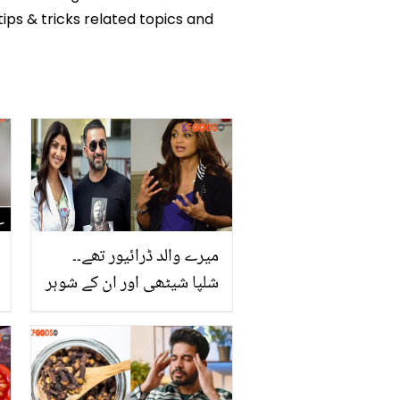
tips & tricks related topics and
میرے والد ڈرائیور تھے۔۔
شلپا شیٹھی اور ان کے شوہر
کو غربت سے نفرت کیوں
ہے؟ جانیں ان کی نجی
زندگی کے چند راز