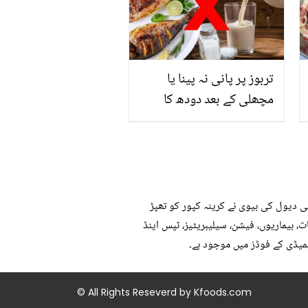
سے بھرپور اس سبزی کے
فائدے
تربوز پر پانی نہ پینا یا
مچھلی کے بعد دودھ کا
استعمال۔۔ جانیں کھانوں
سے متعلق غلط فہمیوں کی
حقیقت کیا ہے اور افواہ کیا؟
بی دیول کی بیوی نے کرینہ کپور کو تھپڑ
، بیماریوں، فیشن، سیلیبریٹیز، ٹپس اینڈ
میڈی کے فوڈز میں موجود ہے۔
© All Rights Reseverd by
Kfoods.com