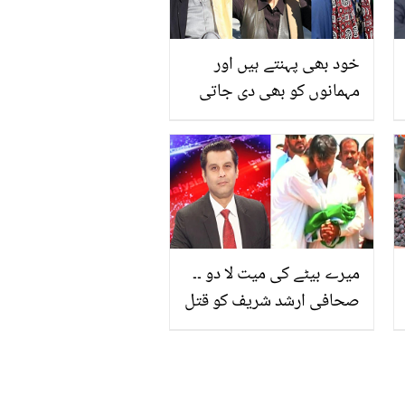
خود بھی پہنتے ہیں اور
مہمانوں کو بھی دی جاتی
ہیں۔۔ عزت و وقار کی
علامت! پاکستان کی
علاقائی ٹوپیوں کے بارے
میں دلچسپ معلومات
میرے بیٹے کی میت لا دو ۔۔
صحافی ارشد شریف کو قتل
کردیا گیا، اہلیہ نے کیا
درخواست کردی؟