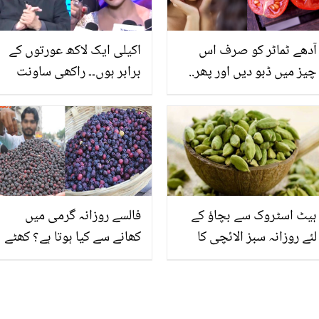
آدھے ٹماٹر کو صرف اس
اکیلی ایک لاکھ عورتوں کے
چیز میں ڈبو دیں اور پھر..
برابر ہوں۔۔ راکھی ساونت
شادی سیزن میں بغیر بیوٹی
نے کیا بول کر مفتی
پارلر کے چہرہ چمکانے کی
عبدالقوی کی شادی کی
ٹپ
پیشکش ٹھکرا دی؟
ہیٹ اسٹروک سے بچاؤ کے
فالسے روزانہ گرمی میں
لئے روزانہ سبز الائچی کا
کھانے سے کیا ہوتا ہے؟ کھٹے
شربت پئیں۔ الائچی کے 8
میٹھے فالسے کے ایسے
فائدے جنہیں جاننا ضروری
کمالات جو آپ جوان رکھیں
ہے۔۔