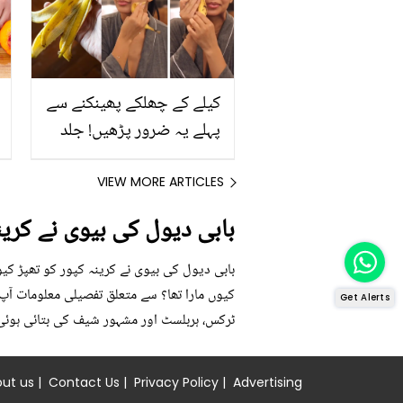
کیلے کے چھلکے پھینکنے سے
پہلے یہ ضرور پڑھیں! جلد
کے 3 بڑے مسائل کا سستا
اور قدرتی حل
VIEW MORE ARTICLES
بابی دیول کی بیوی نے کرینہ
بابی دیول کی بیوی نے کرینہ کپور کو تھپڑ کیو
کیوں مارا تھا؟ سے متعلق تفصیلی معلومات آپ 
Get Alerts
ٹرکس، ہربلسٹ اور مشہور شیف کی بتائی ہوئی
ut us
|
Contact Us
|
Privacy Policy
|
Advertising