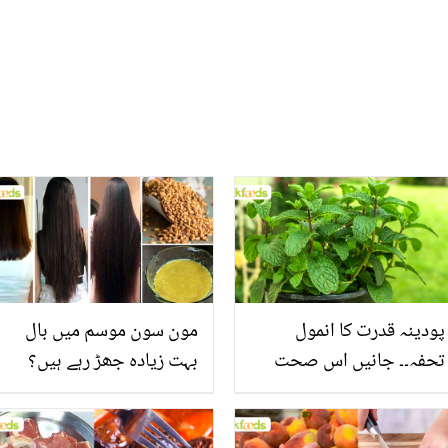
پودینہ قدرت کا انمول
مون سون موسم میں بال
تحفہ۔۔ جانیں اس صحت
بہت زیادہ جھڑ رہے ہیں؟
بخش پتوں کے 10 حیرت
جانیں بالوں کو مضبوط
انگیز طبی فوائد
بنانے کے چند قدرتی طریقے