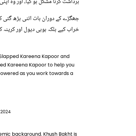
برداشت کرنا مشکل ہو گیا، اور وہ اپن
جھگڑے کے دوران بات اتنی بڑھ گئی کہ 
خراب کیے بلکہ بوبی دیول اور کرینہ ک
fe Slapped Kareena Kapoor and
pped Kareena Kapoor to help you
mpowered as you work towards a
 2024
ademic background. Khush Bakht is