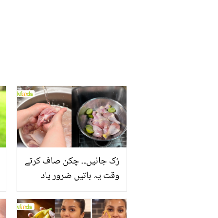
رُک جائیں۔۔ چکن صاف کرتے
وقت یہ باتیں ضرور یاد
رکھیں