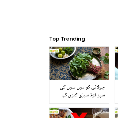
Top Trending
چولائی کو مون سون کی
سپر فوڈ سبزی کیوں کہا
جاتا ہے؟ جانیں وٹامنز،
منرلز اور اینٹی آکسیڈنٹس