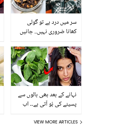
سر میں درد ہے تو گولی
کھانا ضروری نہیں.. جانیں
بغیر کسی گولی کے سر درد
سے نجات کے طریقے
نہانے کے بعد بھی بالوں سے
پسینے کی بُو آتی ہے۔۔ اب
پودینے سے بنا یہ ہیئر ماسک
کرے گا گرمی میں آپ کے
VIEW MORE ARTICLES
اس مسئلے کو حل