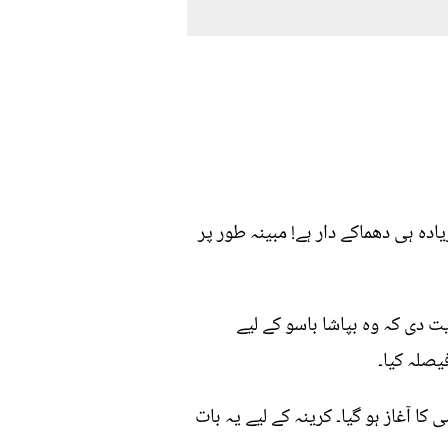
دہ ہی دھماکے دار ہے! مبینہ طور پر
 دی کہ وہ بپاشا باسو کے لیے
یصلہ کیا۔
کا آغاز ہو گیا۔ کرینہ کے لیے یہ بات