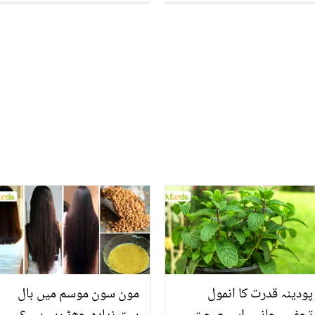
جانے والا شخص زندہ کیسے
ہوا؟ ایسی حقیقی کہانی
جس پر فلم بھی بن گئی
پودینہ قدرت کا انمول
مون سون موسم میں بال