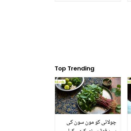
پریشان نہ ہوں یہ گھریلو
نسخے آزمائیں موچ کے درد
سے نجات پائیں
Top Trending
چولائی کو مون سون کی