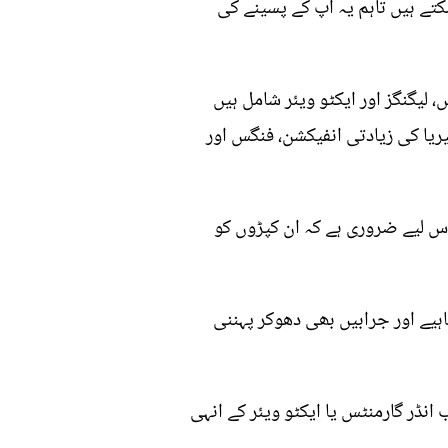
تے ہیں تاہم یہ آپ کے پسینے کی
 لیگنگز اور ایکٹو ویئر شامل ہیں
ریا کی زیادتی انفیکشن، فنگس اور
۔اس لیے ضروری ہے کہ ان کپڑوں کو
اہیے اور جرابیں بھی دھوکر پہننی
 انڈر گارمنٹس یا ایکٹو ویئر کے انہی