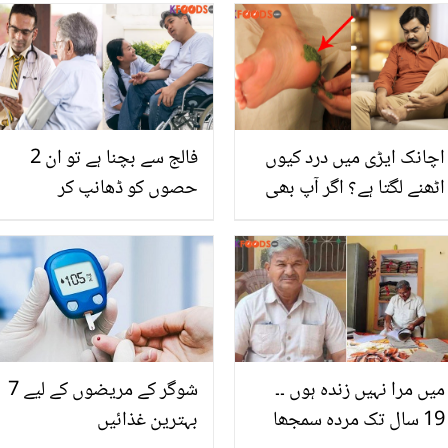
پر کیا بولا؟ ویڈیو نے
محل جیسی ہے، دیکھیے
صارفین کے دل جیت لیئے
اچانک ایڑی میں درد کیوں
فالج سے بچنا ہے تو ان 2
اٹھنے لگتا ہے؟ اگر آپ بھی
حصوں کو ڈھانپ کر
اس تکلیف کا شکار ہیں تو
رکھیں.. سردی میں فالج سے
جانیں درد کو کم کرنے کے
بچنے کے لیے ڈاکٹر کے
گھریلو مگر کارآمد ٹوٹکے
مشورے
میں مرا نہیں زندہ ہوں ۔۔
شوگر کے مریضوں کے لیے 7
19 سال تک مردہ سمجھا
بہترین غذائیں