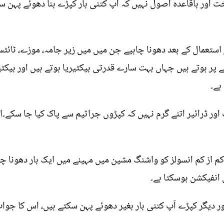
اور باقاعدہ اصول نہیں کہ آپ کتنی بار کپڑے بنا دھوئے پہن سک
 استعمال کے بعد دھونا چاہیے جن میں میں زیر جامہ، موزے، ٹائٹس،
 ہوتے ہیں جہاں بہت سارے قدرتی بیکٹیریا ہوتے ہیں اور بیکٹی
ہے۔
 اور ڈرائیر اتنے گرم نہیں کہ کپڑوں جراثیم سے پاک کیا جا سکے
 کم از کم انسولز کو واشنگ مشین میں مہینے میں ایک بار دھونا چ
ل انفیکشن ہوسکتا ہے۔
ور دیگر کپڑے آپ کتنی بار بغیر دھوئے پہن سکتے ہیں، اس کا جواب