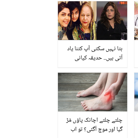
لیے استعمال کیا جا سکتا
ہے؟ حیران کردینے والے
فائدے جانئے
بتا نہیں سکتی آپ کتنا یاد
آتی ہیں.. حدیقہ کیانی
مرحومہ والدہ کی سالگرہ
کے دن انھیں یاد کر کے
جذباتی ہوگئیں
چلتے چلتے اچانک پاؤں مُڑ
گیا اور موچ آگئی؟ تو اب