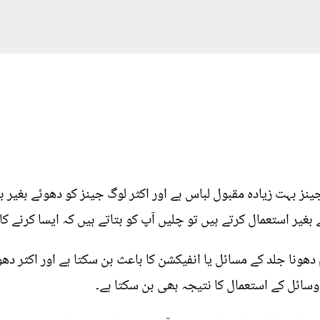
 بہت زیادہ مقبول لباس ہے اور اکثر لوگ جینز کو دھوئے بغیر بار 
یر استعمال کرتے ہیں تو چلیں آپ کو بتاتے ہیں کہ ایسا کرنے کا 
 دھونا جلد کے مسائل یا انفیکشن کا باعث بن سکتا ہے اور اکثر دھ
 وسائل کے استعمال کا نتیجہ بھی بن سکتا ہے۔