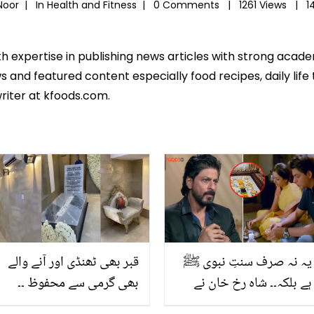
 Noor |
In
Health and Fitness
|
0 Comments |
1261 Views |
1
th expertise in publishing news articles with strong acad
 and featured content especially food recipes, daily life 
riter at kfoods.com.
یہ نہ صرف سنتِ نبوی ﷺ
قبر بھی ٹھنڈی اور آنے والے
ہے بلکہ۔۔ شاہ رخ خان نے
بھی گرمی سے محفوظ ۔۔
دسترخوان پر بیٹھ کر کھانے
مشہور گورنر کی قبر، جو