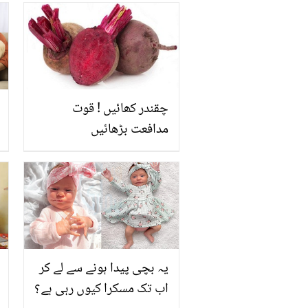
خدمت کرتے ہوئے ویڈیو
شئیر کردی، کیا پیغام لکھا؟
چقندر کھائیں ! قوت
مدافعت بڑھائیں
یہ بچی پیدا ہونے سے لے کر
اب تک مسکرا کیوں رہی ہے؟