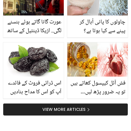
چاہیے؟
چاولوں کا پانی اُبال کر
عورت گانا گاتے ہوئے ہنسنے
پینے سے کیا ہوتا ہے؟
لگی.. ازیکا ڈینئیل کے ساتھ
چاولوں کے پانی کے 5
موہٹہ پیلس میں کیا ہوا
جادوئی فائدے جو آپ کو
تھا؟ رونگٹے کھڑے کردینے
ڈاکٹروں سے دور رکھیں
والا واقعہ
فش آئل کیپسول کھاتے ہیں
اس ڈرائی فروٹ کے فائدے
تو یہ ضرور پڑھ لیں۔۔۔
آپ کو اس کا مداح بنادیں
ماہرین کے خوفناک
گے
انکشافات
VIEW MORE ARTICLES