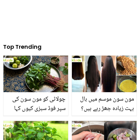
Top Trending
مون سون موسم میں بال
چولائی کو مون سون کی
بہت زیادہ جھڑ رہے ہیں؟
سپر فوڈ سبزی کیوں کہا
جانیں بالوں کو مضبوط
جاتا ہے؟ جانیں وٹامنز،
بنانے کے چند قدرتی طریقے
منرلز اور اینٹی آکسیڈنٹس
سے بھرپور اس سبزی کے