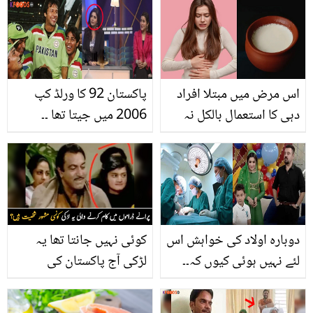
اس مرض میں مبتلا افراد
پاکستان 92 کا ورلڈ کپ
دہی کا استعمال بالکل نہ
2006 میں جیتا تھا ۔۔
کریں۔۔ نقصان دہ ہوسکتا ہے
دیکھیں ندا یاسر کیسے شو
میں دوبارہ بڑی غلطی کر
گئیں جو پھر سے ان کا
مذاق اڑنے لگا؟ ویڈیو
دوبارہ اولاد کی خواہش اس
کوئی نہیں جانتا تھا یہ
لئے نہیں ہوئی کیوں کہ۔۔
لڑکی آج پاکستان کی
احمد علی بٹ نے بیٹے کی
مشہور شخصیت کہلائے
پیدائش کے متعلق کیا
گی۔۔ پرانے ڈراموں میں کام