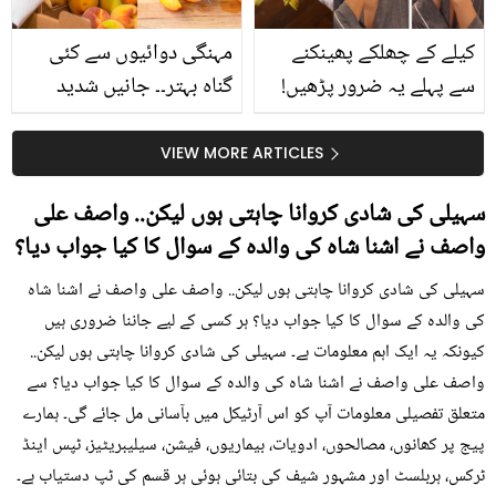
کیلے کے چھلکے پھینکنے
مہنگی دوائیوں سے کئی
سے پہلے یہ ضرور پڑھیں!
گناہ بہتر۔۔ جانیں شدید
جلد کے 3 بڑے مسائل کا
گرمی کے موسم میں آڑو
سستا اور قدرتی حل
کیوں کھانا چاہیے؟
VIEW MORE ARTICLES
سہیلی کی شادی کروانا چاہتی ہوں لیکن.. واصف علی
واصف نے اشنا شاہ کی والدہ کے سوال کا کیا جواب دیا؟
سہیلی کی شادی کروانا چاہتی ہوں لیکن.. واصف علی واصف نے اشنا شاہ
کی والدہ کے سوال کا کیا جواب دیا؟ ہر کسی کے لیے جاننا ضروری ہیں
کیونکہ یہ ایک اہم معلومات ہے۔ سہیلی کی شادی کروانا چاہتی ہوں لیکن..
واصف علی واصف نے اشنا شاہ کی والدہ کے سوال کا کیا جواب دیا؟ سے
متعلق تفصیلی معلومات آپ کو اس آرٹیکل میں بآسانی مل جائے گی۔ ہمارے
پیج پر کھانوں، مصالحوں، ادویات، بیماریوں، فیشن، سیلیبریٹیز، ٹپس اینڈ
ٹرکس، ہربلسٹ اور مشہور شیف کی بتائی ہوئی ہر قسم کی ٹپ دستیاب ہے۔