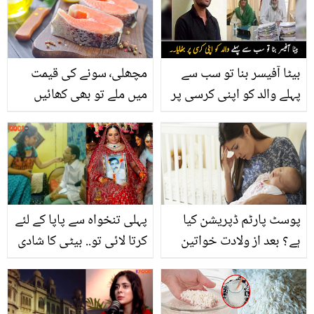
انکشافات کیے؟
کرنے والی یہ لڑکی کونسی
مشہور سیاستدان ہیں؟
بیٹا آفیسر بنا تو سب سے
مچھلی٬ سونے کی قیمت
پہلے والد کو اپنی کرسی پر
میں ملے تو بھی کھائیں
بٹھایا ۔۔ بھارت کا وہ پہلا
مسلمان لڑکا جس نے بڑا
امتحان پاس کر لیا
پوسٹ پارٹم ڈپریشن کیا
پہلی تنخواہ سے پاپا کے لئے
ہے؟ بعد از ولادت خواتین
کرتا لائی تو.. بیٹی کا شادی
کس ذہنی تناؤ یا ڈپریشن
کے دن مرے ہوئے باپ سے
سے گزرتی ہے۔ایسے میں
انوکھا اظہارِ محبت! ویڈیو
گھر والوں کو کیا کرنا
دیکھیں