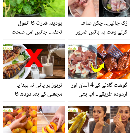
فائدے
رُک جائیں۔۔ چکن صاف
پودینہ قدرت کا انمول
کرتے وقت یہ باتیں ضرور
تحفہ۔۔ جانیں اس صحت
یاد رکھیں
بخش پتوں کے 10 حیرت
انگیز طبی فوائد
گوشت گلانے کے 4 آسان اور
تربوز پر پانی نہ پینا یا
آزمودہ طریقے۔۔ آپ بھی
مچھلی کے بعد دودھ کا
جانیں انٹرنیشنل شیف کے
استعمال۔۔ جانیں کھانوں
بتائے راز
سے متعلق غلط فہمیوں کی
حقیقت کیا ہے اور افواہ
کیا؟