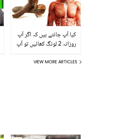
ٹوٹکا
کیا آپ جانتے ہیں کہ اگر آپ
روزانہ 2 لونگ کھائیں تو آپ
کے جسم میں کیا حیرت
انگیز تبدیلی آسکتی۔۔۔۔ جان
VIEW MORE ARTICLES
کر آپ روز ایسا کرنا چاہیں
گے