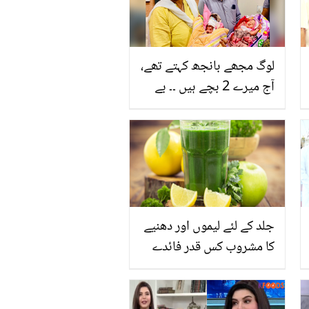
لوگ مجھے بانجھ کہتے تھے،
آج میرے 2 بچے ہیں ۔۔ بے
اولاد جوڑے کے ہاں 15 سال
بعد جڑواں بچوں کی
پیدائش، ڈاکٹر نے جذباتی
پیغام دے دیا
جلد کے لئے لیموں اور دھنیے
کا مشروب کس قدر فائدے
مند ہے؟