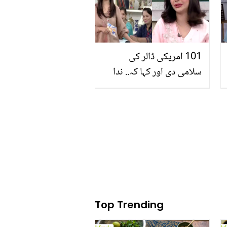
101 امریکی ڈالر کی
سلامی دی اور کہا کہ.. ندا
یاسر کے ساتھ امریکہ میں
کیا ہوا؟ بتاتے ہوئے رو پڑیں
Top Trending