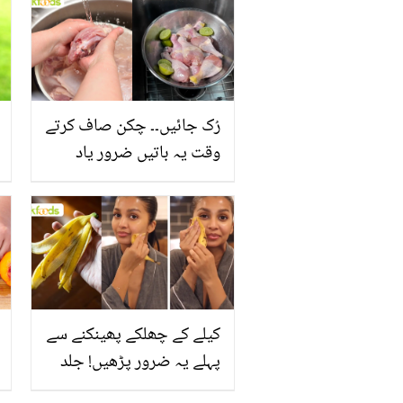
رُک جائیں۔۔ چکن صاف کرتے
وقت یہ باتیں ضرور یاد
رکھیں
کیلے کے چھلکے پھینکنے سے
پہلے یہ ضرور پڑھیں! جلد
کے 3 بڑے مسائل کا سستا