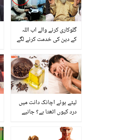
گلوکاری کرنے والے اب اللہ
کے دین کی خدمت کرنے لگے
۔۔ یہ مشہور عالم دین کون
ہیں جن کی زندگی آج اللہ
نے بدل کر رکھ دی؟
لیٹے ہوئے اچانک دانت میں
درد کیوں اٹھتا ہے؟ جانیے
اس تکلیف کی وجہ اور درد
سے فوری آرام کا گھریلو