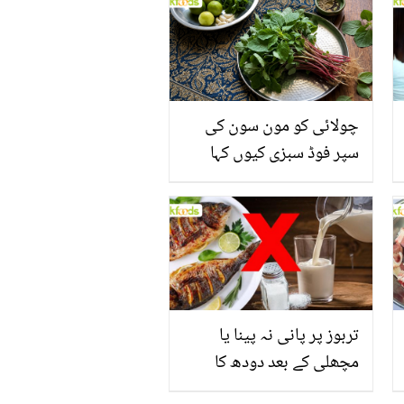
چولائی کو مون سون کی
سپر فوڈ سبزی کیوں کہا
جاتا ہے؟ جانیں وٹامنز،
منرلز اور اینٹی آکسیڈنٹس
سے بھرپور اس سبزی کے
فائدے
تربوز پر پانی نہ پینا یا
مچھلی کے بعد دودھ کا
استعمال۔۔ جانیں کھانوں