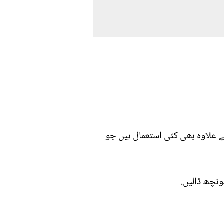
ے علاوہ بھی کئی استعمال ہیں جو
ونچھ ڈالیں.