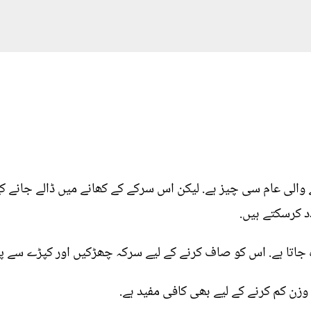
والی عام سی چیز ہے. لیکن اس سرکے کے کھانے میں ڈالے جانے ک
د کرسکتے ہیں.
ہ جاتا ہے. اس کو صاف کرنے کے لیے سرکہ چھڑکیں اور کپڑے سے پ
ن کم کرنے کے لیے بھی کافی مفید ہے.