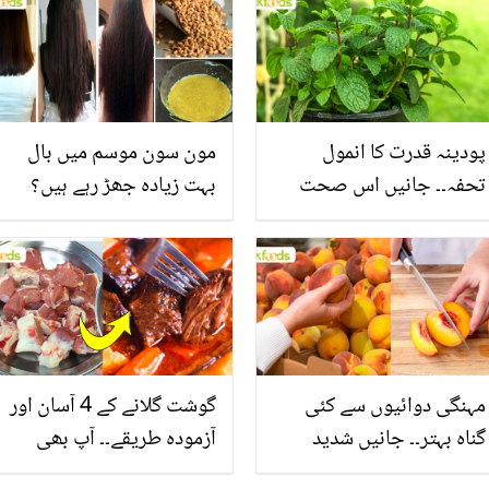
پودینہ قدرت کا انمول
مون سون موسم میں بال
تحفہ۔۔ جانیں اس صحت
بہت زیادہ جھڑ رہے ہیں؟
بخش پتوں کے 10 حیرت
جانیں بالوں کو مضبوط
انگیز طبی فوائد
بنانے کے چند قدرتی طریقے
مہنگی دوائیوں سے کئی
گوشت گلانے کے 4 آسان اور
گناہ بہتر۔۔ جانیں شدید
آزمودہ طریقے۔۔ آپ بھی
گرمی کے موسم میں آڑو
جانیں انٹرنیشنل شیف کے