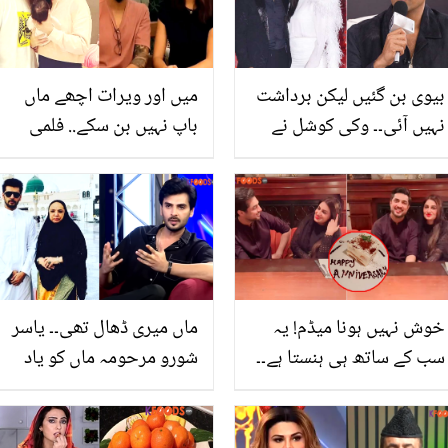
بیوی بن گئیں لیکن برداشت
میں اور ویرات اچھے ماں
نہیں آئی۔۔ وکی کوشل نے
باپ نہیں بن سکے.. فلمی
پہلی بار کترینہ کی برائی
دنیا چھوڑنے کے باوجود
کرتے ہوئے کیا کہا؟ دیکھیں
انوشکا شرما نے ایسا کیوں
کہا؟
خوش نہیں ہونا میڈم! یہ
ماں میری ڈھال تھی۔۔ یاسر
سب کے ساتھ ہی ہنستا ہے۔۔
شورو مرحومہ ماں کو یاد
فرح اقرار کی شادی کی
کرتے ہوئے جذباتی ہوگئے
سالگرہ منانے کی پوسٹ