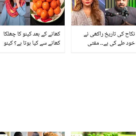
سوشل میڈیا پر تماشہ بن
گئی
نکاح کی تاریخ راکھی نے
کھانے کے بعد کینو کا چھلکا
خود طے کی ہے۔۔ مفتی
کھانے سے کیا ہوتا ہے؟ کینو
عبدالقوی اور راکھی ساونت
کے پھل اور چھلکوں کے بے
نکاح کے لئے تیار ! شادی کے
شمار فائدے
بعد کیسا لباس پہننا ہوگا؟