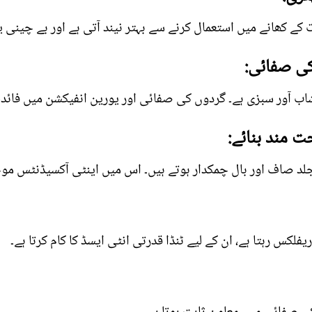
کے کھانے میں استعمال کرنے سے بہتر نیند آتی ہے اور بے چینی یا 
ی صفائی:
اب آور سبزی ہے۔ گردوں کی صفائی اور یورین انفیکشن میں فائدہ
ت مند بنائے:
 جلد صاف اور بال چمکدار ہوتے ہیں۔ اس میں اینٹی آکسیڈنٹس موج
لکس رہتا ہے، ان کے لیے ٹنڈا قدرتی انٹی ایسڈ کا کام کرتا ہے۔