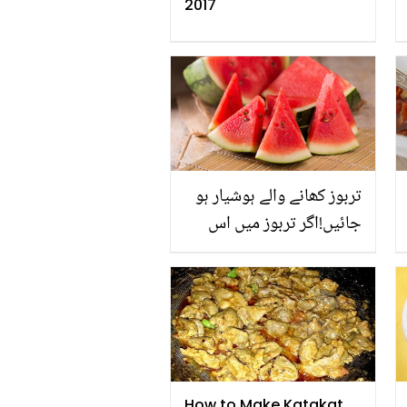
2017
تربوز کھانے والے ہوشیار ہو
جائیں!اگر تربوز میں اس
طرح کا نشان دیکھ لیں تو
پھینکنے میں دیر مت کریں
کیونکہ ۔۔
How to Make Katakat