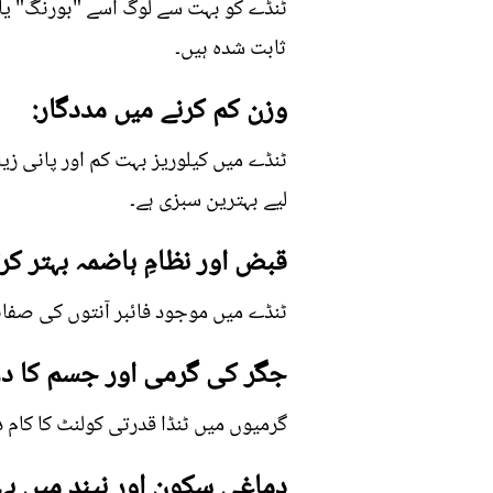
ٹنڈے کو بہت سے لوگ اسے "بورنگ" یا
ثابت شدہ ہیں۔
وزن کم کرنے میں مددگار:
ٹنڈے میں کیلوریز بہت کم اور پانی زیا
لیے بہترین سبزی ہے۔
قبض اور نظامِ ہاضمہ بہتر کرت
ٹنڈے میں موجود فائبر آنتوں کی صفائی
جگر کی گرمی اور جسم کا در
گرمیوں میں ٹنڈا قدرتی کولنٹ کا کام د
دماغی سکون اور نیند میں بہ