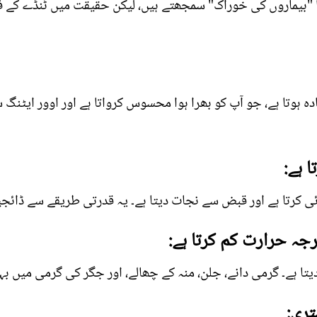
 "بیماروں کی خوراک" سمجھتے ہیں، لیکن حقیقت میں ٹنڈے کے ف
دہ ہوتا ہے، جو آپ کو بھرا ہوا محسوس کرواتا ہے اور اوور ایٹنگ س
ا ہے:
 کرتا ہے اور قبض سے نجات دیتا ہے۔ یہ قدرتی طریقے سے ڈائجیشن
جہ حرارت کم کرتا ہے:
یتا ہے۔ گرمی دانے، جلن، منہ کے چھالے، اور جگر کی گرمی میں بہت
تری: