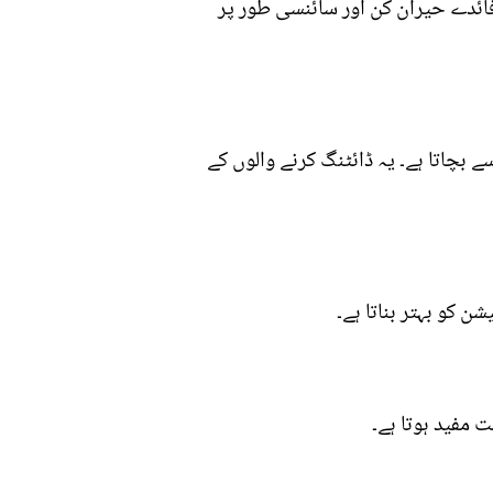
ائدے حیران کن اور سائنسی طور پر
ے بچاتا ہے۔ یہ ڈائٹنگ کرنے والوں کے
 کو بہتر بناتا ہے۔
 مفید ہوتا ہے۔