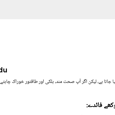
rdu
یا جاتا ہے، لیکن اگر آپ صحت مند، ہلکی اور طاقتور خوراک چاہتے
وکھے فائدے: