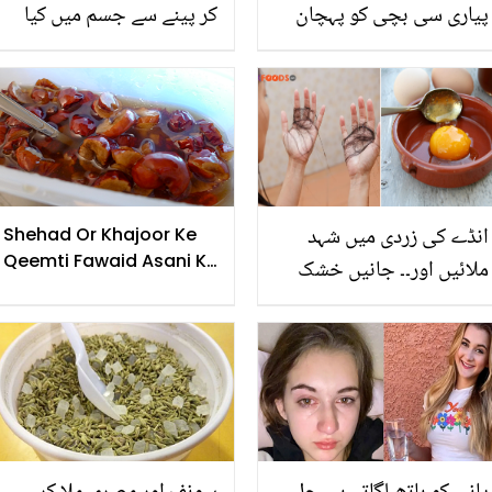
پیاری سی بچی کو پہچان
کر پینے سے جسم میں کیا
سکتے ہیں؟ کون جانتا تھا
تبدیلی آتی ہے؟ جاننے کے
بڑی ہو کر اتنی مشہور
بعد آپ بھی یہ نسخہ ضرور
ہوجائے گی! 98 فیصد لوگ
آزمائیں گے
پہچاننے میں ناکام ہو جاتے
ہیں
انڈے کی زردی میں شہد
Shehad Or Khajoor Ke
Qeemti Fawaid Asani Ke
ملائیں اور۔۔ جانیں خشک
Sath
موسم میں بے حساب گرتے
بالوں کو روکنے کا سستا اور
آسان حل