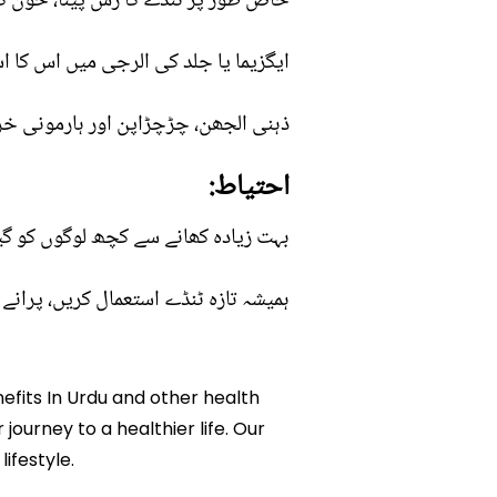
خاص طور پر ٹنڈے کا رس پینا، خون کی
ایگزیما یا جلد کی الرجی میں اس کا ا
ذہنی الجھن، چڑچڑاپن اور ہارمونی خر
احتیاط:
بہت زیادہ کھانے سے کچھ لوگوں کو گ
ہمیشہ تازہ ٹنڈے استعمال کریں، پرانے
nefits In Urdu and other health
 journey to a healthier life. Our
ifestyle.