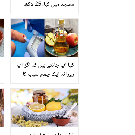
مسجد میں کیا، 25 لاکھ
روپے غریبوں کے کھانے پر
خرچ کیے ۔۔ والد سب کو کیا
پیغام دینا چاہتے ہیں؟
کیا آپ جانتے ہیں کہ اگر آپ
روزانہ ایک چمچ سیب کا
سرکہ پی لیں گے تو کیا
ہوگا؟ جانیں اس کے آپ کی
صحت پر حیرت انگیز نتائج
جو جان کر آپ بھی آج سے
ہی ایسا کرنے لگیں گے