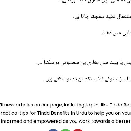
 صفائی میں معاون ثابت ہوتا ہے۔
ستعمال مفید سمجھا جاتا ہے۔
ابی میں مفید۔
یس یا پیٹ میں بھاری پن محسوس ہو سکتا ہے۔
 یا سڑے ہوئے ٹنڈے نقصان دہ ہو سکتے ہیں۔
itness articles on our page, including topics like Tinda Be
ractical tips for Tinda Benefits In Urdu to help you on your
informed and empowered as you work towards a better l