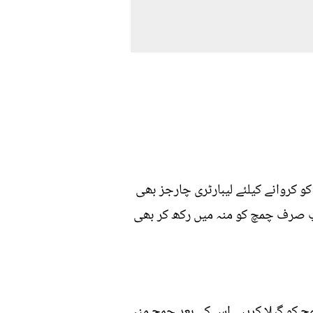
و کروانے کیلئے لیبارٹری چارجز بھی
آپ صرف چمچ کو منہ میں رکھ کر بھی
چ کو گیلا کریں۔ اس کے بعد چمچ منہ