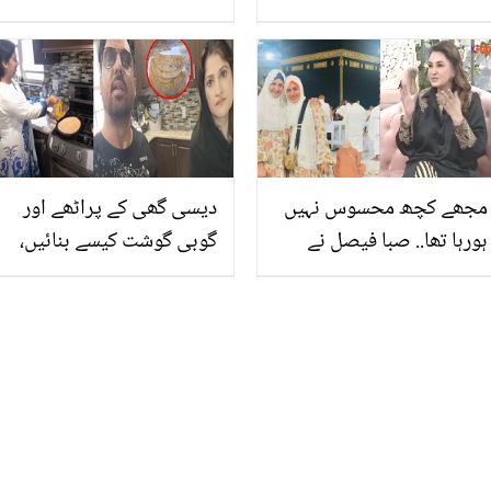
یہ چہرے سے جھریاں ایسے
مٹائے ڈھونڈنے سے بھی نظر
نہ آئے
مجھے کچھ محسوس نہیں
دیسی گھی کے پراٹھے اور
ہورہا تھا.. صبا فیصل نے
گوبی گوشت کیسے بنائیں،
پہلے عمرے کے دوران خدا
امریکہ میں دیسی کھانا
سے قریب ہونے کا تجربہ
کیسے کھایا جائے؟ اداکارہ
بیان کردیا
صاحبہ نے بتایا دیا، دیکھیے