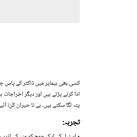
کسی بھی بیمایر میں ڈاکٹر کے پاس جات
ادا کرنے پڑتے ہیں اور دیگر اخراجا
پتہ لگا سکتے ہیں۔ ہے نا حیران کُن! آئ
تجربہ:
٭ اسٹیل کے ایک چمچ کو منہ کے اندر چ