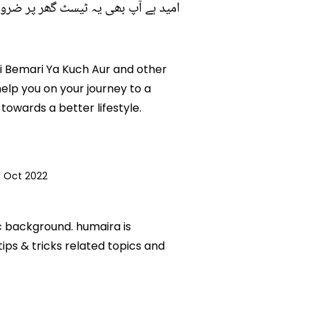
امید ہے آپ بھی یہ ٹیسٹ گھر پر ضرور 
 Ki Bemari Ya Kuch Aur and other
help you on your journey to a
owards a better lifestyle.
 Oct 2022
ic background. humaira is
tips & tricks related topics and