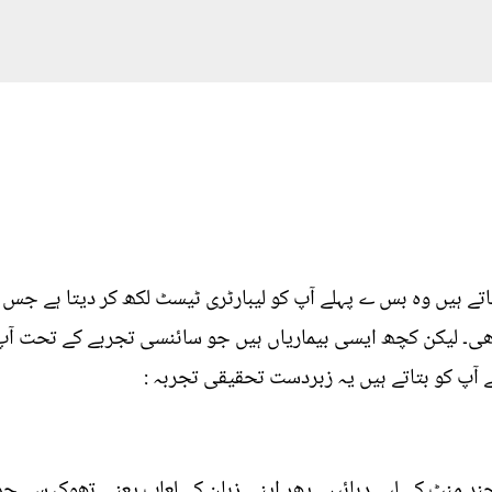
ے ہیں وہ بس ے پہلے آپ کو لیبارٹری ٹیسٹ لکھ کر دیتا ہے جس ک
ت بھی۔ لیکن کچھ ایسی بیماریاں ہیں جو سائنسی تجربے کے تحت 
یے آپ کو بتاتے ہیں یہ زبردست تحقیقی تجربہ :
ند منٹ کے لیے دبائیں۔ پھر اپنی زبان کے لعاب یعنی تھوک سے چم