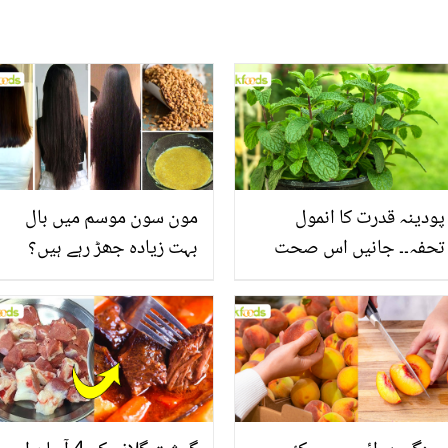
پودینہ قدرت کا انمول
مون سون موسم میں بال
تحفہ۔۔ جانیں اس صحت
بہت زیادہ جھڑ رہے ہیں؟
بخش پتوں کے 10 حیرت
جانیں بالوں کو مضبوط
انگیز طبی فوائد
بنانے کے چند قدرتی طریقے