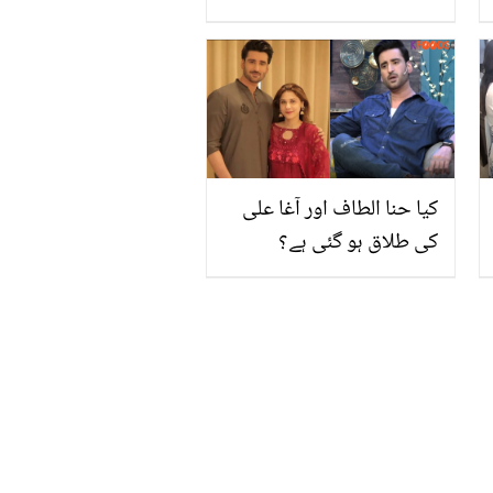
ہیں تو ان وائرل تصاویر کو
ہماری نظر سے دیکھیے جو
آپ کو خوش کر دیں گی
کیا حنا الطاف اور آغا علی
کی طلاق ہو گئی ہے؟
انٹرویو میں نیا انکشاف
کردیا