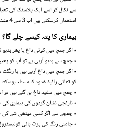
سے نکال کر اسے ایک پلاسٹک کی تھیل
استعمال کرسکتے ہیں اب 3 سے 4 منٹ تک انتظار کریں۔ پھر چمچ چیک کریں۔
بیماری کا پتہ کیسے چلے گا؟
٭ اگر چمچ میں کوئی داغ یا پھر بدبو
٭ چمچ سے بدبو آرہی ہے تو آپ کو پھیپ
٭ اگر چمچ میں داغ آرہے ہیں یا رنگت م
کو تھائی رائیڈ غدود کا مسئلہ ہوسکتا
٭ چمچ میں سفید داغ بن گئے ہیں تو اس
٭ نارنجی نشان گردوں کی بیماری کی ع
٭ چمچے سے اگر کسی میٹھی شے کی بو آرہی ہو تو یہ 
٭ جامنی رنگ کی پرت ہائی کولیسٹرول