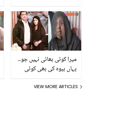
گھریلو علاج
میرا کوئی بھائی نہیں جو۔۔
یہاں بیوہ کی بھی کوئی
عزت نہیں! ارشد شریف کی
بیوہ نے اپنی کردار کشی
VIEW MORE ARTICLES
کرنے والوں کو کیا کہا؟