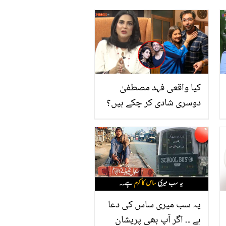
کیا واقعی فہد مصطفیٰ
دوسری شادی کر چکے ہیں؟
فضا علی کا بیان سامنے آگیا،
ویڈیو
یہ سب میری ساس کی دعا
ہے ۔۔ اگر آپ بھی پریشان