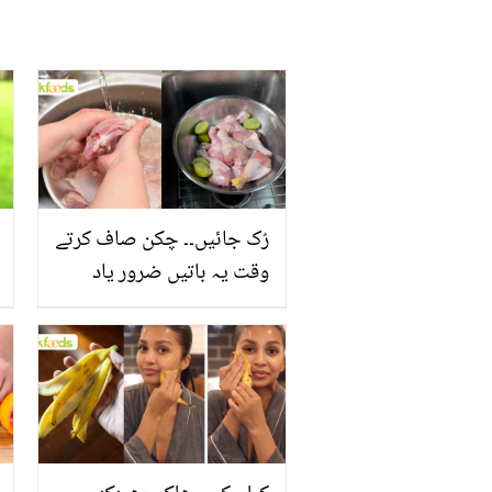
رُک جائیں۔۔ چکن صاف کرتے
وقت یہ باتیں ضرور یاد
رکھیں