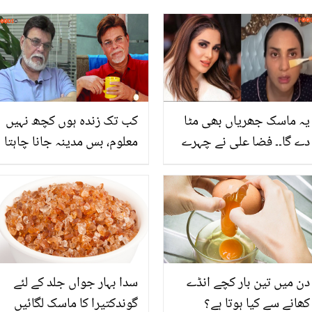
یہ ماسک جھریاں بھی مٹا
کب تک زندہ ہوں کچھ نہیں
دے گا۔۔ فضا علی نے چہرے
معلوم، بس مدینہ جانا چاہتا
کو حسین بنانے کا کون سا
ہوں ۔۔ شکیل یوسف آج کل
بوٹوکس ماسک بتادیا؟
کہاں غائب ہیں؟ ان کی
دیکھیں
زندگی سے متعلق ان سنی
باتیں
دن میں تین بار کچے انڈے
سدا بہار جواں جلد کے لئے
کھانے سے کیا ہوتا ہے؟
گوندکتیرا کا ماسک لگائیں