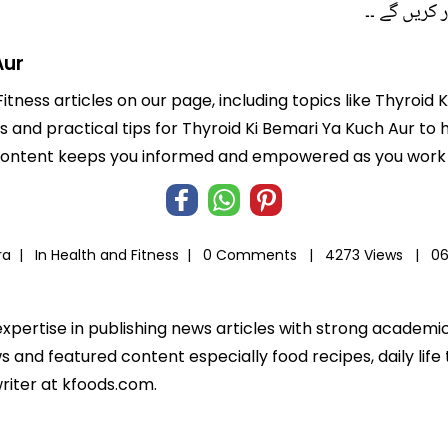
کریں گے ۔۔
Aur
itness articles on our page, including topics like Thyroid
ts and practical tips for Thyroid Ki Bemari Ya Kuch Aur to 
 content keeps you informed and empowered as you work t
ra |
In
Health and Fitness
|
0 Comments |
4273 Views |
06
expertise in publishing news articles with strong academ
 and featured content especially food recipes, daily life 
riter at kfoods.com.