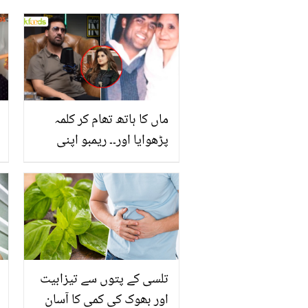
ماں کا ہاتھ تھام کر کلمہ
پڑھوایا اور۔۔ ریمبو اپنی
والدہ کے آخری لمحات بتاتے
ہوئے آبدیدہ! صاحبہ کا
ساس کے ساتھ رویہ بھی بتا
دیا
تلسی کے پتوں سے تیزابیت
اور بھوک کی کمی کا آسان