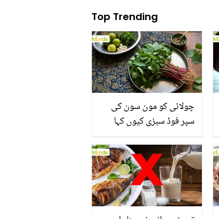
Top Trending
چولائی کو مون سون کی
سپر فوڈ سبزی کیوں کہا
جاتا ہے؟ جانیں وٹامنز،
منرلز اور اینٹی آکسیڈنٹس
سے بھرپور اس سبزی کے
فائدے