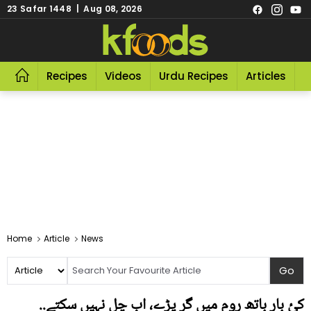
23 Safar 1448 | Aug 08, 2026
Recipes
Videos
Urdu Recipes
Articles
R
Home
Article
News
کئ بار باتھ روم میں گر پڑے، اب چل نہیں سکتے..