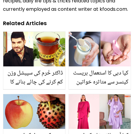
recipes, daily life tips & tricks related topics and
currently employed as content writer at kfoods.com.
Related Articles
کیا دہی کا استعمال بریسٹ
ڈاکٹر خُرم کی سپیشل وزن
کینسر سے متاثرہ خواتین
کم کرنے کی چائے بنانے کا
کے لئے مفید ہے؟ جانیئے
طریقہ جانیں جو صرف 6
ماہرین اس حوالے سے کیا
دن میں موٹاپے کو کرے دور
کہتے ہیں
اور آپ کو بنائے سمارٹ