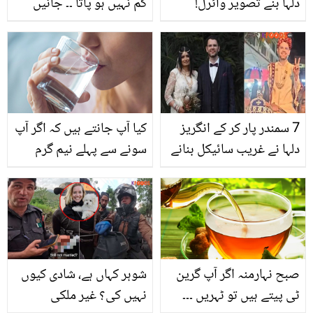
دلہا بنے تصویر وائرل!
کم نہیں ہو پاتا ۔۔ جانیں
ویڈیو میں نیا انکشاف
ڈاکٹر ام راحیل نے وزن میں
کردیا
کمی لانے کے لیے کون سے
آزمودہ نسخے بتائے؟
7 سمندر پار کر کے انگریز
کیا آپ جانتے ہیں کہ اگر آپ
دلہا نے غریب سائیکل بنانے
سونے سے پہلے نیم گرم
والے کی بیٹی سے شادی
پانی پی لیں تو کیا ہوگا؟
کرلی.. مسلمان لڑکی کی
جانیں سونے سے پہلے نیم
شادی کی دلچسپ کہانی
گرم پانی پینے کے چند
حیرت انگیز فوائد
صبح نہارمنہ اگر آپ گرین
شوہر کہاں ہے، شادی کیوں
ٹی پیتے ہیں تو ٹہریں ۔۔۔
نہیں کی؟ غیر ملکی