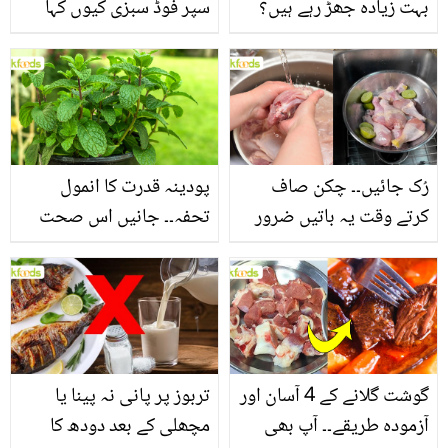
بہت زیادہ جھڑ رہے ہیں؟
سپر فوڈ سبزی کیوں کہا
جانیں بالوں کو مضبوط
جاتا ہے؟ جانیں وٹامنز،
بنانے کے چند قدرتی طریقے
منرلز اور اینٹی آکسیڈنٹس
سے بھرپور اس سبزی کے
فائدے
رُک جائیں۔۔ چکن صاف
پودینہ قدرت کا انمول
کرتے وقت یہ باتیں ضرور
تحفہ۔۔ جانیں اس صحت
یاد رکھیں
بخش پتوں کے 10 حیرت
انگیز طبی فوائد
گوشت گلانے کے 4 آسان اور
تربوز پر پانی نہ پینا یا
آزمودہ طریقے۔۔ آپ بھی
مچھلی کے بعد دودھ کا