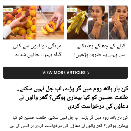
جانیں انٹرنیشنل شیف کے
استعمال۔۔ جانیں کھانوں
بتائے راز
سے متعلق غلط فہمیوں کی
حقیقت کیا ہے اور افواہ
کیا؟
کیلے کے چھلکے پھینکنے
مہنگی دوائیوں سے کئی
سے پہلے یہ ضرور پڑھیں!
گناہ بہتر۔۔ جانیں شدید
جلد کے 3 بڑے مسائل کا
گرمی کے موسم میں آڑو
سستا اور قدرتی حل
کیوں کھانا چاہیے؟
VIEW MORE ARTICLES
کئ بار باتھ روم میں گر پڑے، اب چل نہیں سکتے..
طلعت حسین کو کیا بیماری ہوگئی؟ گھر والوں نے
دعاؤں کی درخواست کردی
کئ بار باتھ روم میں گر پڑے، اب چل نہیں سکتے.. طلعت حسین کو کیا
بیماری ہوگئی؟ گھر والوں نے دعاؤں کی درخواست کردی ہر کسی کے لیے