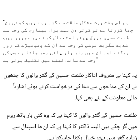
"ہم اس وقت بہت مشکل حالات سے گزر رہے ہیں. کوئی دِن
اچھا گزرتا ہے تو کوئی دِن بہت برا. بیماری کی وجہ سے
طلعت حسین وہیل چیئر استعمال کرنے پر مجبور ہیں.
شدید سگریٹ نوشی کی وجہ سے ان کے پھپھپڑے کم زور
ہوگئے اور ان میں بار بار پانی بھر جاتا ہے جس کی
وجہ سے سانس لینے میں تکلیف ہوتی ہے"
یہ کہنا ہے معروف اداکار طلعت حسین کے گھر والوں کا جنھوں
نے ان کے مداحوں سے دعا کی درخواست کرتے ہوئے اشارتاً
مالی معاونت کے لئے بھی کہا.
طلعت حسین کے گھر والوں کا کہنا ہے کہ وہ کئی بار باتھ روم
میں گر چکے ہیں البتہ ڈاکٹر کا کہنا ہے کہ ان ما اسپتال سے
زیادہ گھر میں بہتر خیال رکھا جاسکتا ہے۔