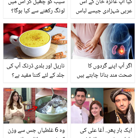
کیا آپ عائزہ خان کے اس
سیب کو چھیل کر اس میں
عربی شہزادی جیسے لباس
لونگ رکھنے سے کیا ہوگا؟
کی قیمت جانتے ہیں؟
فائدے ایسے کے آپ بھی
لازمی کریں گے
اگر آپ اپنے گردوں کا
ناریل اور ہلدی ڈرنک آپ کی
صحت مند بنانا چاہتے ہیں
جلد کے لئے کتنا مفید ہے؟
تو آج سے ہی ہماری بتائی
جانیئے ایسا نسخہ جو بنائے
ہوئی غذاؤں کا استعمال
آپ کو دس سال مزید جوان
شروع کر دیں تاکہ آپ رہیں
گردوں کی ہر بیماری سے
دور
ایک بار پھر.. آغا علی کی
وہ 6 غلطیاں جس سے وزن