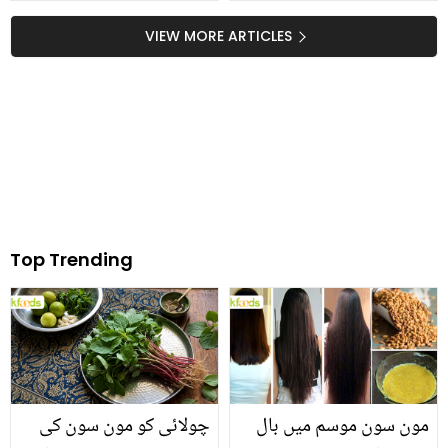
جانیئے 5 ایسے نقصان جو
یوٹیوبر پاکستان پولیس کے
ہر کسی کو پتہ ہونا چاہیئے
نامناسب سوالوں پر
VIEW MORE ARTICLES
پریشان! ویڈیو دیکھ کر
لوگ بھی شرمندہ
Top Trending
مون سون موسم میں بال
چولائی کو مون سون کی