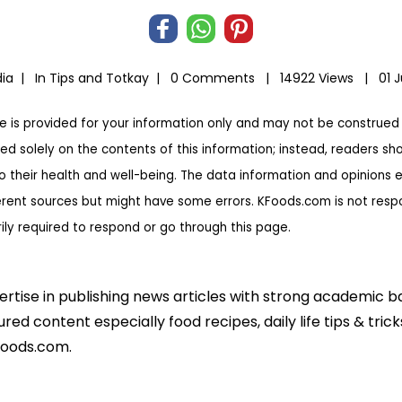
dia |
In
Tips and Totkay
|
0 Comments |
14922 Views |
01 J
te is provided for your information only and may not be construed 
ed solely on the contents of this information; instead, readers sh
to their health and well-being. The data information and opinions 
erent sources but might have some errors. KFoods.com is not respon
rily required to respond or go through this page.
pertise in publishing news articles with strong academic 
ed content especially food recipes, daily life tips & tric
foods.com.