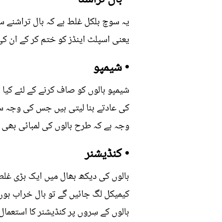
یہ سوچ بلکل غلط ہے کہ بال تراشنے سے
یعنی اسپلٹ اینڈز کو ختم کر کے ان کی نشو نما میں تیزی لاتا ہے اس
• شیمپو
شیمپو بالوں کو صاف کرنے کے لئے کیا 
کی عادتے بنا لیتی ہیں جس کی وجہ سے 
وجہ ہے کہ طرح بالوں کی لمبائی بھی 
• کنڈیشنر
بالوں کی دیکھ بھال میں ایک بڑی غلطی
کیمیکل لگ جائیں گے تو بال خراب ہوں
بالوں کے سِروں پر کنڈیشنر کا استعمال