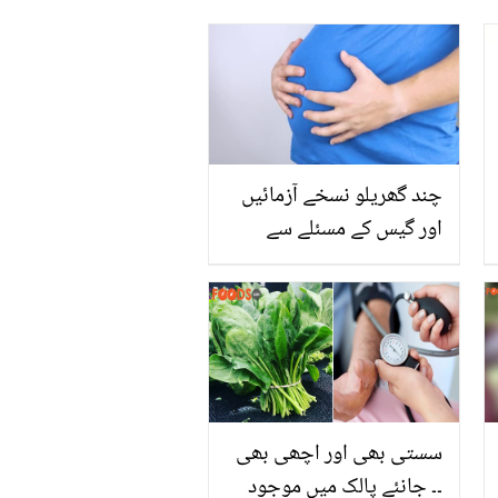
چند گھریلو نسخے آزمائیں
اور گیس کے مسئلے سے
نجات پائیں تاکہ آپ رہیں
معدے کی ہر مشکل سے دور
سستی بھی اور اچھی بھی
۔۔ جانئے پالک میں موجود