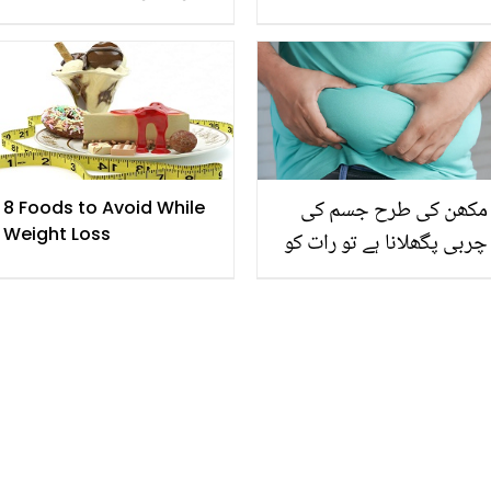
جانیئے بینگن میں چُھپے وہ
5 بڑے فائدے جو بہت کم
لوگ جانتے ہیں
مکھن کی طرح جسم کی
8 Foods to Avoid While
Weight Loss
چربی پگھلانا ہے تو رات کو
سونے سے پہلے بس یہ کام
کرلیں۔۔۔