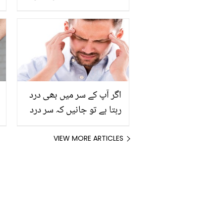
تو جانیں ان پریشان کُن
مسائل کا آسان سا حل وہ
بھی صرف ایک چیز کے
استعمال سے
اگر آپ کے سر میں بھی درد
رہتا ہے تو جانیں کہ سر درد
کی وجوہات کیا ہیں اور بغیر
درد کی گولی کھائے کونسے
VIEW MORE ARTICLES
طریقوں سے اس کا علاج
ممکن ہے؟