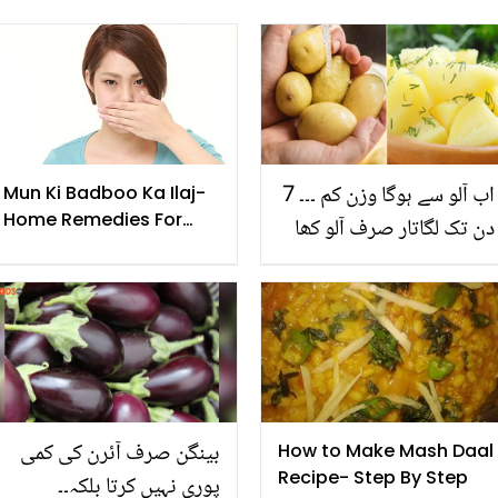
اب آلو سے ہوگا وزن کم ۔۔۔ 7
Mun Ki Badboo Ka Ilaj-
Home Remedies For
دن تک لگاتار صرف آلو کھا
Bad Breath
کر ایک ہفتے میں چھ کلو
تک وزن کم کرنے کا نسخہ
جانیں
بینگن صرف آئرن کی کمی
How to Make Mash Daal
Recipe- Step By Step
پوری نہیں کرتا بلکہ۔۔