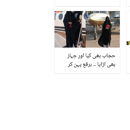
قدرت کے خزانے آپ کو کون
سی بیماریوں سے بچا سکتے
ہیں؟
حجاب بھی کیا اور جہاز
بھی اڑایا ۔۔ برقع پہن کر
جہاز اڑانے والی خاتون
پائلٹ جو غریبوں کی مدد
بھی کرت ہیں، دیکھیے