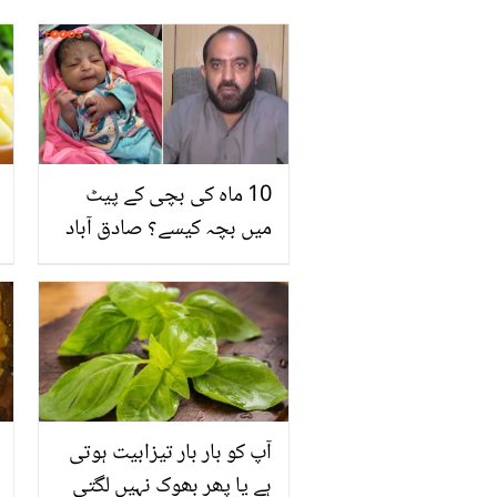
10 ماہ کی بچی کے پیٹ
میں بچہ کیسے؟ صادق آباد
میں دورانِ آپریشن رونما
ہونے والا ایسا واقعہ جس نے
ڈاکٹرز کو بھی حیرت میں
ڈال دیا
آپ کو بار بار تیزابیت ہوتی
ہے یا پھر بھوک نہیں لگتی