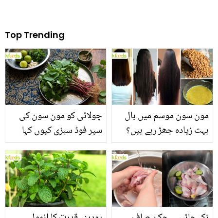
Top Trending
مون سون موسم میں بال
چولائی کو مون سون کی
بہت زیادہ جھڑ رہے ہیں؟
سپر فوڈ سبزی کیوں کہا
جانیں بالوں کو مضبوط
جاتا ہے؟ جانیں وٹامنز،
بنانے کے چند قدرتی طریقے
منرلز اور اینٹی آکسیڈنٹس
سے بھرپور اس سبزی کے
فائدے