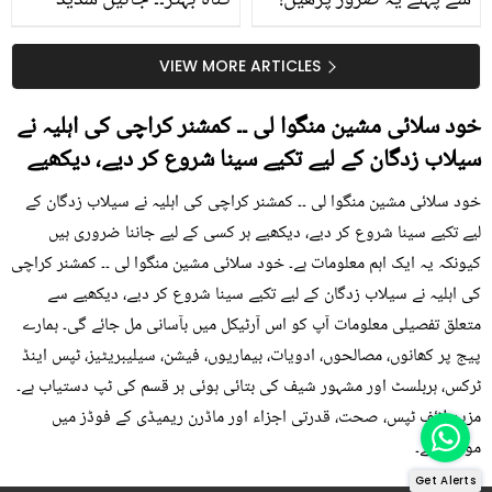
سے پہلے یہ ضرور پڑھیں!
گناہ بہتر۔۔ جانیں شدید
جلد کے 3 بڑے مسائل کا
گرمی کے موسم میں آڑو
سستا اور قدرتی حل
کیوں کھانا چاہیے؟
VIEW MORE ARTICLES
خود سلائی مشین منگوا لی ۔۔ کمشنر کراچی کی اہلیہ نے
سیلاب زدگان کے لیے تکیے سینا شروع کر دیے، دیکھیے
خود سلائی مشین منگوا لی ۔۔ کمشنر کراچی کی اہلیہ نے سیلاب زدگان کے
لیے تکیے سینا شروع کر دیے، دیکھیے ہر کسی کے لیے جاننا ضروری ہیں
کیونکہ یہ ایک اہم معلومات ہے۔ خود سلائی مشین منگوا لی ۔۔ کمشنر کراچی
کی اہلیہ نے سیلاب زدگان کے لیے تکیے سینا شروع کر دیے، دیکھیے سے
متعلق تفصیلی معلومات آپ کو اس آرٹیکل میں بآسانی مل جائے گی۔ ہمارے
پیج پر کھانوں، مصالحوں، ادویات، بیماریوں، فیشن، سیلیبریٹیز، ٹپس اینڈ
ٹرکس، ہربلسٹ اور مشہور شیف کی بتائی ہوئی ہر قسم کی ٹپ دستیاب ہے۔
مزید لائف ٹپس، صحت، قدرتی اجزاء اور ماڈرن ریمیڈی کے فوڈز میں
موجود ہے۔
Get Alerts