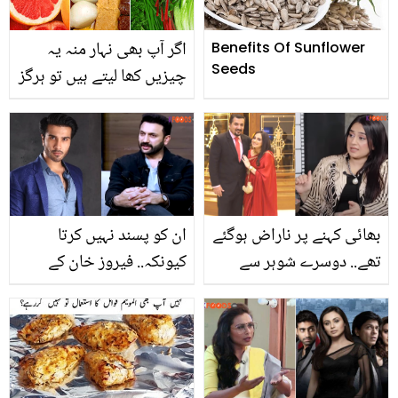
اگر آپ بھی نہار منہ یہ
Benefits Of Sunflower
Seeds
چیزیں کھا لیتے ہیں تو ہرگز
نہ کھائیں ورنہ ۔۔۔۔۔ 5 ایسی
چیزیں جو ڈاکٹرز نہار منہ
کھانے سے منع کرتے ہیں
بھائی کہنے پر ناراض ہوگئے
ان کو پسند نہیں کرتا
تھے.. دوسرے شوہر سے
کیونکہ.. فیروز خان کے
کیسے ملاقات ہوئی؟ عائشہ
بارے میں بات کرتے ہوئے
جہانزیب نے پوری کہانی
فائق خان اچانک کیوں
سنادی
بھڑک اٹھے؟