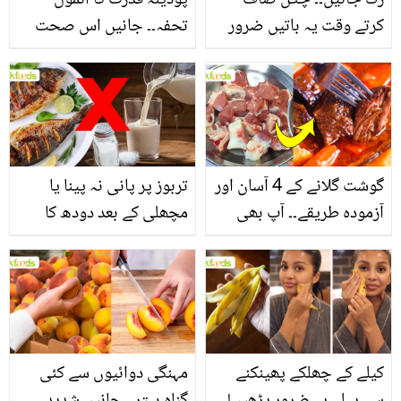
رُک جائیں۔۔ چکن صاف
پودینہ قدرت کا انمول
کرتے وقت یہ باتیں ضرور
تحفہ۔۔ جانیں اس صحت
یاد رکھیں
بخش پتوں کے 10 حیرت
انگیز طبی فوائد
گوشت گلانے کے 4 آسان اور
تربوز پر پانی نہ پینا یا
آزمودہ طریقے۔۔ آپ بھی
مچھلی کے بعد دودھ کا
جانیں انٹرنیشنل شیف کے
استعمال۔۔ جانیں کھانوں
بتائے راز
سے متعلق غلط فہمیوں کی
حقیقت کیا ہے اور افواہ
کیا؟
کیلے کے چھلکے پھینکنے
مہنگی دوائیوں سے کئی