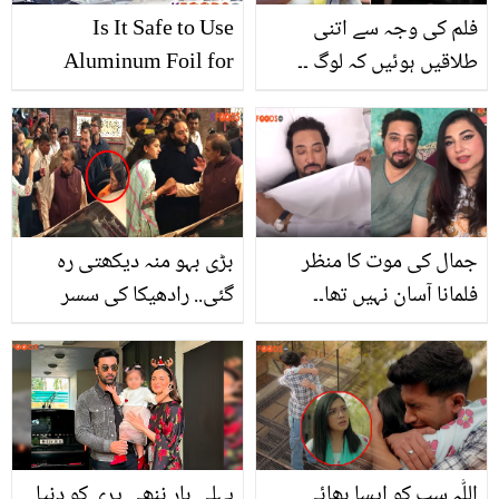
فلم کی وجہ سے اتنی
Is It Safe to Use
طلاقیں ہوئیں کہ لوگ ۔۔
Aluminum Foil for
رانی مکھرجی نے اس فلم
Foods?
کے متعلق ایسی بات کیوں
کہہ ڈالی؟ ویڈیو کلپ
جمال کی موت کا منظر
بڑی بہو منہ دیکھتی رہ
فلمانا آسان نہیں تھا۔۔
گئی.. رادھیکا کی سسر
جویریہ اور سعود ڈرامے کے
مکیش امبانی سے لڑتے ہوئے
سین پر بات کرتے ہوئے
ویڈیو وائرل
دکھی ہوگئے
اللّٰہ سب کو ایسا بھائی
پہلی بار ننھی پری کو دنیا