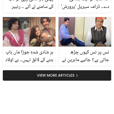
دے۔۔ ڈرامہ سیریل 'پرورش'
کے سامنے لے آئے ۔۔ رنبیر
میں سمیر کا کردار ہر بہن کا
کپور اور عالیہ بھٹ کی
خواب کیوں بن گیا؟
بیٹی کس پر گئی ہے؟
تصاویر وائرل
نس پر نس کیوں چڑھ
ہر شادی شدہ جوڑا ماں باپ
جاتی ہے؟ جانیے ماہرین نے
بننے کے لائق نہیں۔۔ بے اولاد
اس تکلیف کو کم کرنے کے
ثانیہ سعید کی انوکھی
کیا طریقے بتائے
منطق! کیا کچھ کہہ دیا؟
VIEW MORE ARTICLES