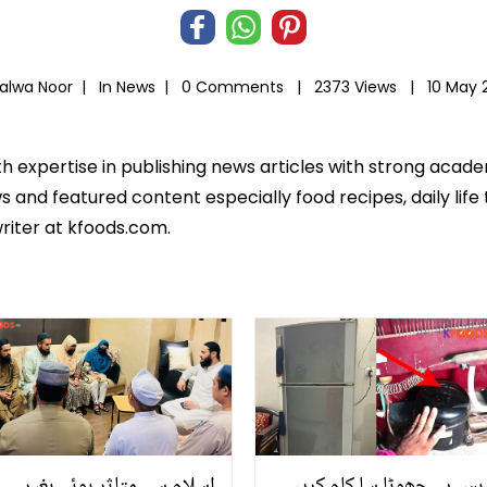
Salwa Noor |
In
News
|
0 Comments |
2373 Views |
10 May 
th expertise in publishing news articles with strong acad
 and featured content especially food recipes, daily life 
riter at kfoods.com.