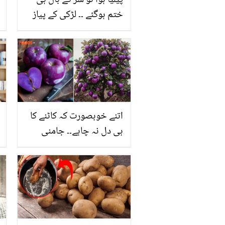
پیلیا ہوا تو سر کے بال ہی
ختم ہوگئے ۔۔ لڑکی کے پیاز
کا تیل کن چیزوں سے ملا کر
بنایا کہ بال اتنے لمبے اور
گھنے ہوگئے؟ آزمودہ
جادوئی تیل بنانے کا خاص
ٹوٹکہ
اتنے خوبصورت کہ کاٹنے کا
ہی دل نہ چاہے۔۔ جامنی
رنگ کا یہ نایاب سیب کہاں
اُگتا ہے اور ذائقہ کیسا ہوتا
ہے؟