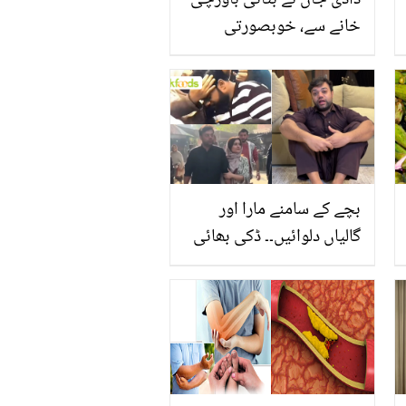
دادی جان نے بتائی باورچی
خانے سے، خوبصورتی
بڑھانے اور جلد کے مسائل
حل کرنے والی کچھ بیوٹی
ٹپس
بچے کے سامنے مارا اور
گالیاں دلوائیں۔۔ ڈکی بھائی
نے جیل میں گزارے اذیت
ناک دنوں پر خاموشی توڑتے
ہوئے مداحوں کو رُلا دیا