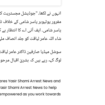
انہوں نے لکھا، "جوڈیشل مجسٹریٹ کر
مفرور یوٹیوبر یاسر شامی کے خلاف نا
یاسر شامی۔ ایف آئی اے کا انتظار ہے 
شاء اللہ عامر لیاقت کو جلد انصاف ملے
سوشل میڈیا صارفین ڈاکٹر عامر لیاقت 
لوگ کہہ رہے ہیں کہ بشریٰ اقبال مرحوم
Shares Yasir Shami Arrest News and
 Yasir Shami Arrest News to help
nd empowered as you work towards