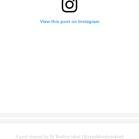
View this post on Instagram
A post shared by Dr Bushra Iqbal (@syedabushraiqbal)