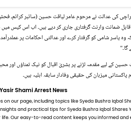
اچی کی عدالت نے مرحوم عامر لیاقت حسین (سائبر کرائم، فحش 
قابل ضمانت وارنٹ گرفتاری جاری کر دیے ہیں۔ اب اس کیس میں دو
کہ وہ یاسر شامی کو گرفتار کرے اور عدالتی احکامات پر عملدرآمد
 گا۔"
حسین کے لیے مقدمہ لڑنے پر بشریٰ اقبال کو نیک تمناؤں اور محبت
 پاکستانی میزبان کی حقیقی وفادار سابقہ اہلیہ ہیں۔
 Yasir Shami Arrest News
es on our page, including topics like Syeda Bushra Iqbal 
 insights and practical tips for Syeda Bushra Iqbal Shares
ier life. Our easy-to-read content keeps you informed a