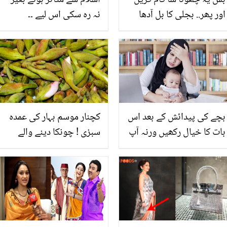
بس یہ چھوٹا سا کام کریں
اسلام سے متاثر ہوئے بغیر
اور پھر.. بجلی کا بل آدھا
نہ رہ سکی اس لیے ۔۔
کرنے کے لئے فریج کیسے
فلپائنی خاتون نے اسلام
استعمال کریں؟ دیکھیں
قبول کرلیا، اپنا اسلامی نام
کیا رکھا؟
بچے کی پیدائش کے بعد اس
کچنار موسم بہار کی عمدہ
بات کا خیال رکھیں ورنہ آپ
سبزی ! چونکا دینے والے
وقت سے پہلے بوڑھی
فوائد
ہوسکتی ہیں