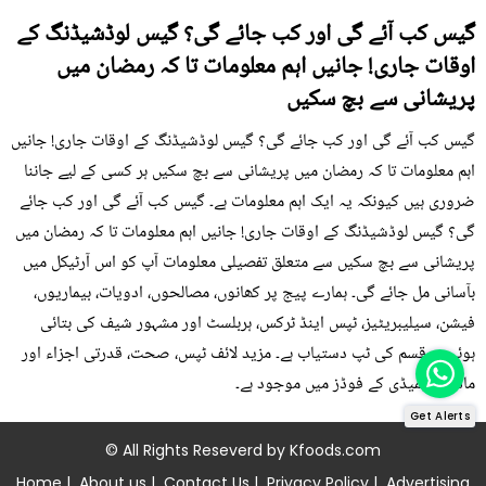
گیس کب آئے گی اور کب جائے گی؟ گیس لوڈشیڈنگ کے
اوقات جاری! جانیں اہم معلومات تا کہ رمضان میں
پریشانی سے بچ سکیں
گیس کب آئے گی اور کب جائے گی؟ گیس لوڈشیڈنگ کے اوقات جاری! جانیں
اہم معلومات تا کہ رمضان میں پریشانی سے بچ سکیں ہر کسی کے لیے جاننا
ضروری ہیں کیونکہ یہ ایک اہم معلومات ہے۔ گیس کب آئے گی اور کب جائے
گی؟ گیس لوڈشیڈنگ کے اوقات جاری! جانیں اہم معلومات تا کہ رمضان میں
پریشانی سے بچ سکیں سے متعلق تفصیلی معلومات آپ کو اس آرٹیکل میں
بآسانی مل جائے گی۔ ہمارے پیج پر کھانوں، مصالحوں، ادویات، بیماریوں،
فیشن، سیلیبریٹیز، ٹپس اینڈ ٹرکس، ہربلسٹ اور مشہور شیف کی بتائی
ہوئی ہر قسم کی ٹپ دستیاب ہے۔ مزید لائف ٹپس، صحت، قدرتی اجزاء اور
ماڈرن ریمیڈی کے فوڈز میں موجود ہے۔
Get Alerts
© All Rights Reseverd by
Kfoods.com
Home
|
About us
|
Contact Us
|
Privacy Policy
|
Advertising