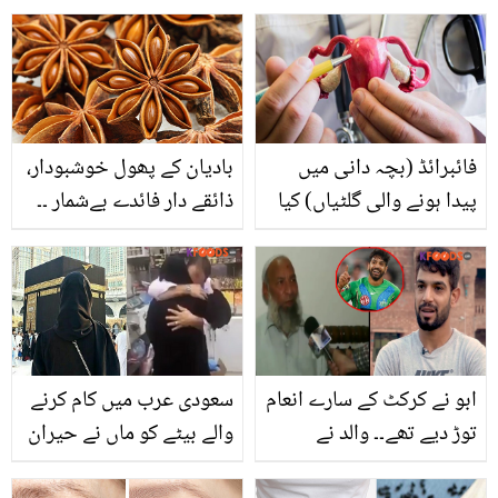
شادی.. ویڈیو دیکھ کر لوگ
بڑا آدمی بنانے کے لیے کیا
حیران رہ گئے
قربانی دی؟ اے آر رحمان کا
انکشاف
فائبرائڈ (بچہ دانی میں
بادیان کے پھول خوشبودار،
پیدا ہونے والی گلٹیاں) کیا
ذائقے دار فائدے بےشمار ۔۔
ہیں؟ کیا یہ کینسر کی
جانیئے بادیان کے پھول کی
ابتدائی علامت ہیں؟
اہمیت اور اس کے حیرت
انگیز فوائد جو کوئی نہیں
جانتا
ابو نے کرکٹ کے سارے انعام
سعودی عرب میں کام کرنے
توڑ دیے تھے۔۔ والد نے
والے بیٹے کو ماں نے حیران
ٹیکسی چلا کر ہمیں پالا!
کردیا۔۔ جب ماں بیٹے سے