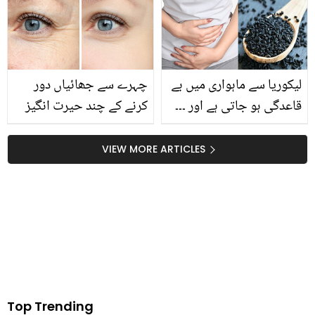
حارث رؤف کھلاڑی کیسے
ملی تو بیٹے نے کیا کیا؟
بنے؟ اپنی کہانی سنادی
ویڈیو آپ کو بھی آبدیدہ
کردے
لیکوریا سے ماہواری میں بے
چہرے سے جھائیاں دور
قاعدگی ہو جاتی ہے اور ۔۔۔
کرنے کے چند حیرت انگیز
ڈاکٹر اس کا علاج کلونجی
طریقے
سے کیسے بتاتے ہیں؟ جانیں
VIEW MORE ARTICLES
وہ معلومات جو آپ کو بھی
معلوم ہونی چاہیئے
Top Trending