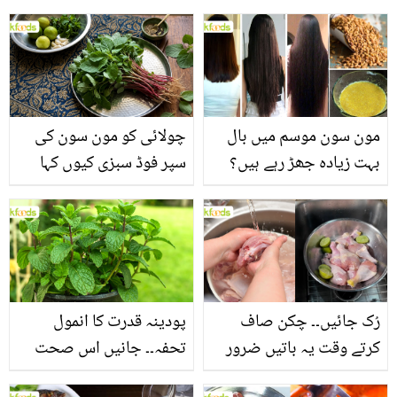
مون سون موسم میں بال
چولائی کو مون سون کی
بہت زیادہ جھڑ رہے ہیں؟
سپر فوڈ سبزی کیوں کہا
جانیں بالوں کو مضبوط
جاتا ہے؟ جانیں وٹامنز،
بنانے کے چند قدرتی طریقے
منرلز اور اینٹی آکسیڈنٹس
سے بھرپور اس سبزی کے
فائدے
رُک جائیں۔۔ چکن صاف
پودینہ قدرت کا انمول
کرتے وقت یہ باتیں ضرور
تحفہ۔۔ جانیں اس صحت
یاد رکھیں
بخش پتوں کے 10 حیرت