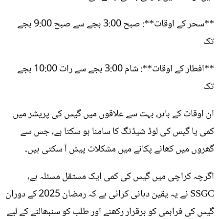
**سحر کے اوقات**: صبح 3:00 بجے سے صبح 9:00 بجے
تک
**افطار کے اوقات**: شام 3:00 بجے سے رات 10:00 بجے
تک
ان اوقات کے باہر، بہت سے علاقوں میں گیس کی پریشر میں
کمی یا گیس کی لوڈ شیڈنگ کا سامنا ہو سکتا ہے، جس سے
گھروں میں کھانے پکانے میں مشکلات پیش آ سکتی ہیں۔
اگرچہ کراچی میں گیس کی کمی ایک مستقل مسئلہ ہے،
SSGC نے یہ یقین دہانی کرائی ہے کہ رمضان 2025 کے دوران
گیس کی فراہمی کو برقرار رکھنے اور طلب کو سنبھالنے کے لیے