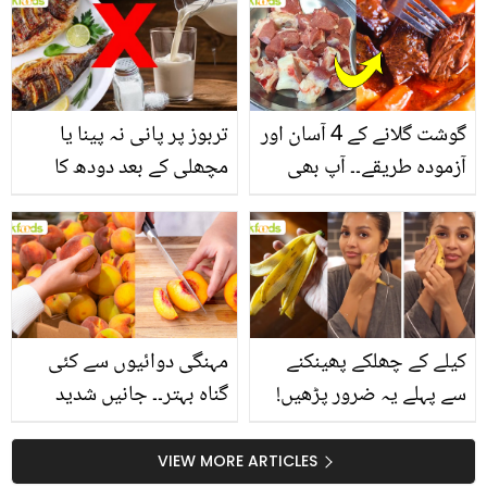
انگیز طبی فوائد
گوشت گلانے کے 4 آسان اور
تربوز پر پانی نہ پینا یا
آزمودہ طریقے۔۔ آپ بھی
مچھلی کے بعد دودھ کا
جانیں انٹرنیشنل شیف کے
استعمال۔۔ جانیں کھانوں
بتائے راز
سے متعلق غلط فہمیوں کی
حقیقت کیا ہے اور افواہ
کیا؟
کیلے کے چھلکے پھینکنے
مہنگی دوائیوں سے کئی
سے پہلے یہ ضرور پڑھیں!
گناہ بہتر۔۔ جانیں شدید
جلد کے 3 بڑے مسائل کا
گرمی کے موسم میں آڑو
سستا اور قدرتی حل
کیوں کھانا چاہیے؟
VIEW MORE ARTICLES