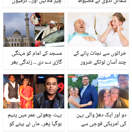
شمائل ندوی کے مضبوط
چیز ملائیں اور۔۔ گرمیوں
دلائل، جاوید اختر گڑبڑا
میں مچھروں کو بھگانے کا
گئے! ویڈیو
ایسا طریقہ کہ 5 سال تک
مچھر گھر میں نہیں آئیں
گے
خراٹوں سے نجات پانے کے
مسجد کے امام کو مہنگی
چند آسان ٹوٹکے ضرور
گاڑی دے دی ۔۔ زندگی بھر
جانیں
مسجد کی خدمت کرنے والے
کو جب تحفہ دیا گیا تو امام
نے کیا کیا؟ دیکھیے
دو اور ایک دھڑ والی بہن
بہت چھوٹی عمر میں یتیم
کی امریکی فوجی سے
ہوگیا پھر.. ماں نے بیٹے کو