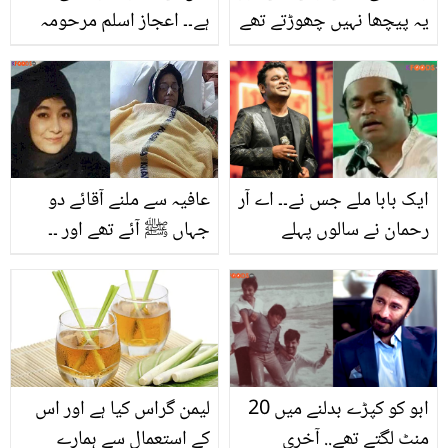
یہ پیچھا نہیں چھوڑتے تھے
ہے۔۔ اعجاز اسلم مرحومہ
۔۔ ان 3 مشہور کھلاڑیوں کی
والدہ کو یاد کر کے رو پڑے !
اہلیہ سے پہلی ملاقات
ویڈیو نے مداحوں کو بھی
کیسے ہوئی تھی؟ دلچسپ
دکھی کردیا
معلومات
ایک بابا ملے جس نے۔۔ اے آر
عافیہ سے ملنے آقائے دو
رحمان نے سالوں پہلے
جہاں ﷺ آئے تھے اور ۔۔
اسلام کیسے قبول کیا تھا؟
عافیہ صدیقی نے اپنی
حیران کن حقیقت
مرحومہ والدہ سے آخری
ملاقات میں کیا بتایا تھا؟
دیکھیے
ابو کو کپڑے بدلنے میں 20
لیمن گراس کیا ہے اور اس
منٹ لگتے تھے.. آخری
کے استعمال سے ہمارے