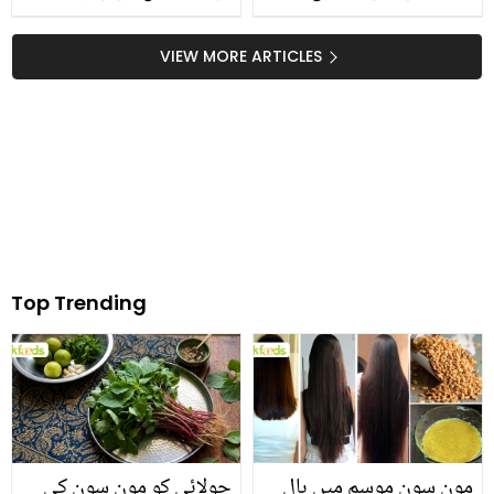
لمحات میں مرحوم باپ کی
جسم میں کیا حیرت انگیز
کیا حالت تھی؟ بیان کرتے
تبدیلیاں رونما ہوتی ہیں
VIEW MORE ARTICLES
ہوئے اعجاز اسلم دکھی
ہوگئے
Top Trending
مون سون موسم میں بال
چولائی کو مون سون کی