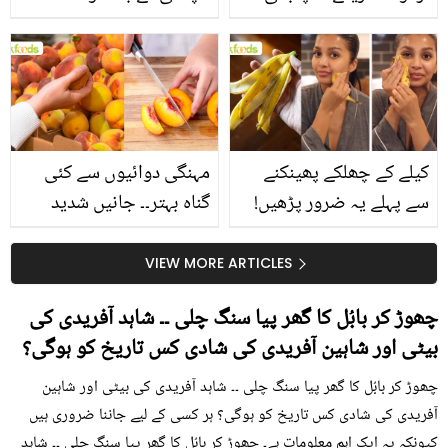
جانیں انٹرنیشنل شیف کے
استعمال۔۔ جانیں کھانوں
بتائے راز
سے متعلق غلط فہمیوں کی
حقیقت کیا ہے اور افواہ
کیا؟
کیلے کے چھلکے پھینکنے
مہنگی دوائیوں سے کئی
سے پہلے یہ ضرور پڑھیں!
گناہ بہتر۔۔ جانیں شدید
جلد کے 3 بڑے مسائل کا
گرمی کے موسم میں آڑو
سستا اور قدرتی حل
کیوں کھانا چاہیے؟
VIEW MORE ARTICLES
چھوڑ کر بابُل کا گھر پیا سنگ چلی ۔۔ شاہد آفریدی کی
بیٹی اور شاہین آفریدی کی شادی کس تاریخ کو ہوگی؟
چھوڑ کر بابُل کا گھر پیا سنگ چلی ۔۔ شاہد آفریدی کی بیٹی اور شاہین
آفریدی کی شادی کس تاریخ کو ہوگی؟ ہر کسی کے لیے جاننا ضروری ہیں
کیونکہ یہ ایک اہم معلومات ہے۔ چھوڑ کر بابُل کا گھر پیا سنگ چلی ۔۔ شاہد