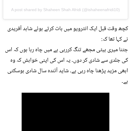
A post shared by Shaheen Shah Afridi (@ishaheenafridi10)
کچھ وقت قبل ایک انٹرویو میں بات کرتے ہوئے شاہد آفریدی
نے کہا تھا کہ:
جتنا میری بیٹی مجھے تنگ کررہی ہے میں چاہ رہا ہوں کہ اس
کی جلدی سے شادی کر دوں۔ یہ اس کی اپنی خواہش کہ وہ
ابھی مزید پڑھنا چاہ رہی ہے۔ شاید آئندہ سال شادی ہوسکتی
ہے۔