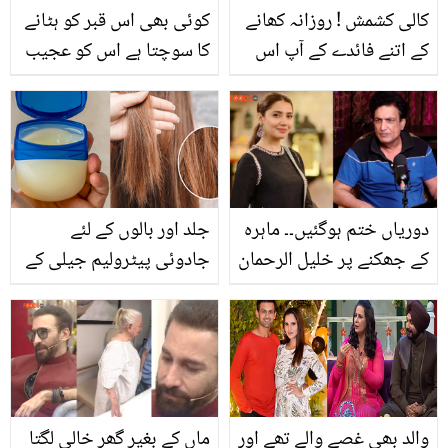
کالی کشمش ! روزانہ کھانے
کوئی بھی اس قبر کو ہٹانے
کے اتنے فائدے کے آپ اس
کا سوچتا ہے اس کو عجیب
کو سونے کے بھاؤ بھی
خواب آتے ہیں ۔۔ سڑک کے
خرید لیں گے
درمیان میں قائم یہ پراسرار
قبر کس کی ہے اور کب سے
ہے؟
دوریاں ختم ہوگئیں۔۔ ماہرہ
جلد اور بالوں کے لئے
کے جھکنے پر خلیل الرحمان
جادوئی پیٹرولیم جیلی کے
بھی نرم پڑ گئے ! دیکھیں
وہ فوائد جو آپ نے پہلے
کیا کہا؟
کبھی نہیں سُنے ہوں گے
والد بھی غصے والے تھے اور
ماں کے بغیر گھر خالی لگتا