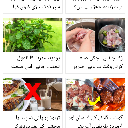
بہت زیادہ جھڑ رہے ہیں؟
سپر فوڈ سبزی کیوں کہا
جانیں بالوں کو مضبوط
جاتا ہے؟ جانیں وٹامنز،
بنانے کے چند قدرتی طریقے
منرلز اور اینٹی آکسیڈنٹس
سے بھرپور اس سبزی کے
فائدے
رُک جائیں۔۔ چکن صاف
پودینہ قدرت کا انمول
کرتے وقت یہ باتیں ضرور
تحفہ۔۔ جانیں اس صحت
یاد رکھیں
بخش پتوں کے 10 حیرت
انگیز طبی فوائد
گوشت گلانے کے 4 آسان اور
تربوز پر پانی نہ پینا یا
آزمودہ طریقے۔۔ آپ بھی
مچھلی کے بعد دودھ کا