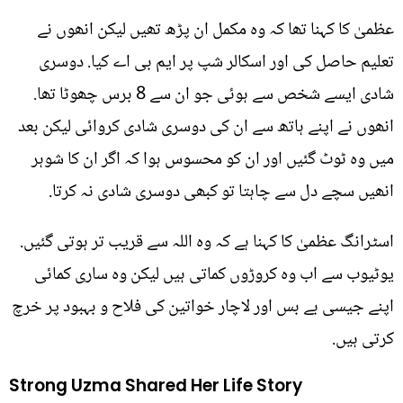
عظمیٰ کا کہنا تھا کہ وہ مکمل ان پڑھ تھیں لیکن انھوں نے
تعلیم حاصل کی اور اسکالر شپ پر ایم بی اے کیا. دوسری
شادی ایسے شخص سے ہوئی جو ان سے 8 برس چھوٹا تھا.
انھوں نے اپنے ہاتھ سے ان کی دوسری شادی کروائی لیکن بعد
میں وہ ٹوٹ گئیں اور ان کو محسوس ہوا کہ اگر ان کا شوہر
انھیں سچے دل سے چاہتا تو کبھی دوسری شادی نہ کرتا.
اسٹرانگ عظمیٰ کا کہنا ہے کہ وہ اللہ سے قریب تر ہوتی گئیں.
یوٹیوب سے اب وہ کروڑوں کماتی ہیں لیکن وہ ساری کمائی
اپنے جیسی بے بس اور لاچار خواتین کی فلاح و بہبود پر خرچ
کرتی ہیں.
Strong Uzma Shared Her Life Story