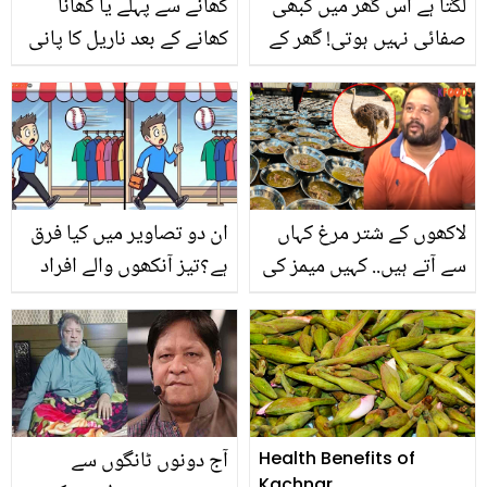
لگتا ہے اس گھر میں کبھی
کھانے سے پہلے یا کھانا
صفائی نہیں ہوتی! گھر کے
کھانے کے بعد ناریل کا پانی
وہ 5 حصے جو آپ کے
پینے سے کیا ہوتا ہے؟ جانیں
پھوہڑ پن کا راز کھول دیتے
ناریل کا پانی پینے کا
ہیں۔۔ جانیں انھیں صاف
صحیح وقت کیا ہے اور اسے
کرنے کے طریقے
کس طرح پینا چاہیئے ۔۔
لاکھوں کے شتر مرغ کہاں
ان دو تصاویر میں کیا فرق
سے آتے ہیں.. کہیں میمز کی
ہے؟تیز آنکھوں والے افراد
بھرمار تو کہیں جے ڈی سی
اس پہیلی کا جواب 14
کا بائیکاٹ! ظفر عباس نے
سیکنڈ میں دیں
کڑے سوال کے کیا جواب
دیے؟
آج دونوں ٹانگوں سے
Health Benefits of
Kachnar