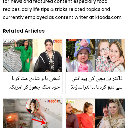
for news and featured content especially food
recipes, daily life tips & tricks related topics and
currently employed as content writer at kfoods.com.
Related Articles
ڈاکٹر نے بچی کی پیدائش
کبھی باہر شادی مت کرنا..
سے منع کردیا ۔۔ الٹراساؤنڈ
خود ملک چھوڑ کر امریکہ
رپورٹ آنے کے بعد ایسا کیا
میں رہنے والی صنم جنگ کا
ہوا ؟ ماں نے ڈاکٹر کے نام
لڑکیوں کو مشورہ
جذباتی خط لکھ دیا