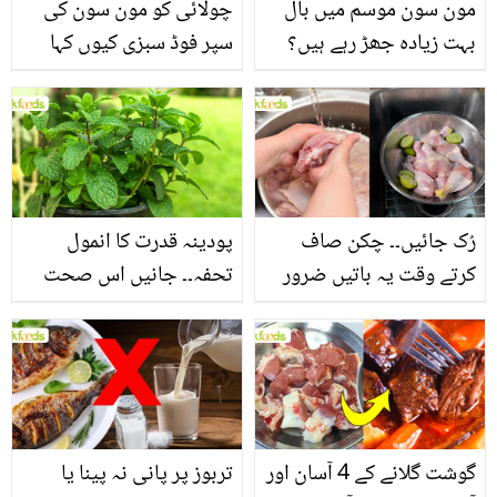
مون سون موسم میں بال
چولائی کو مون سون کی
بہت زیادہ جھڑ رہے ہیں؟
سپر فوڈ سبزی کیوں کہا
جانیں بالوں کو مضبوط
جاتا ہے؟ جانیں وٹامنز،
بنانے کے چند قدرتی طریقے
منرلز اور اینٹی آکسیڈنٹس
سے بھرپور اس سبزی کے
فائدے
رُک جائیں۔۔ چکن صاف
پودینہ قدرت کا انمول
کرتے وقت یہ باتیں ضرور
تحفہ۔۔ جانیں اس صحت
یاد رکھیں
بخش پتوں کے 10 حیرت
انگیز طبی فوائد
گوشت گلانے کے 4 آسان اور
تربوز پر پانی نہ پینا یا