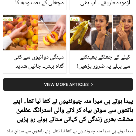
آزمودہ طریقے۔۔ آپ بھی
مچھلی کے بعد دودھ کا
جانیں انٹرنیشنل شیف کے
استعمال۔۔ جانیں کھانوں
بتائے راز
سے متعلق غلط فہمیوں کی
حقیقت کیا ہے اور افواہ
کیا؟
کیلے کے چھلکے پھینکنے
مہنگی دوائیوں سے کئی
سے پہلے یہ ضرور پڑھیں!
گناہ بہتر۔۔ جانیں شدید
جلد کے 3 بڑے مسائل کا
گرمی کے موسم میں آڑو
سستا اور قدرتی حل
کیوں کھانا چاہیے؟
VIEW MORE ARTICLES
پیدا ہوتے ہی میرا منہ چیونٹیوں نے کھا لیا تھا.. اپنے
ہاتھوں سے سوتن بیاہ کر لانے والی اسٹرانگ عظمیٰ
مشقت بھری زندگی کی کہانی سناتے ہوئے رو پڑیں
پیدا ہوتے ہی میرا منہ چیونٹیوں نے کھا لیا تھا.. اپنے ہاتھوں سے سوتن بیاہ