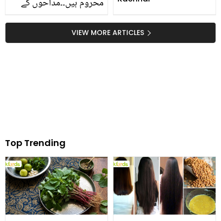
محروم ہیں۔۔مداحوں کے
چہروں پر خوشیاں
بکھیرنے والے خالد سلیم
VIEW MORE ARTICLES
موٹا زندگی کے کن مشکل
دور سے گزر رہے ہیں؟
Top Trending