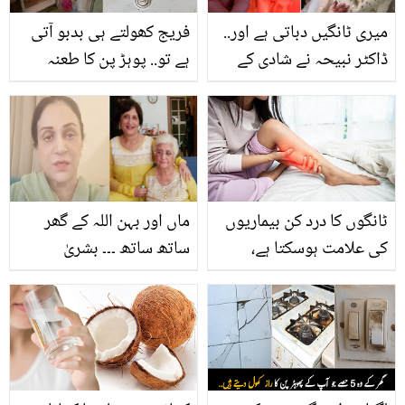
میری ٹانگیں دباتی ہے اور..
فریج کھولتے ہی بدبو آتی
ڈاکٹر نبیحہ نے شادی کے
ہے تو.. پوہڑ پن کا طعنہ
بعد کون سے کھانے بنائے؟
سننے کے بجائے فریج کی
جوڑے کے نئی زندگی سے
ناگوار بو ختم کرنے کے یہ
متعلق دلچسپ انکشافات
طریقے آزمائیں
ٹانگوں کا درد کن بیماریوں
ماں اور بہن اللہ کے گھر
کی علامت ہوسکتا ہے،
ساتھ ساتھ ۔۔۔ بشریٰ
ضرور جانیے
انصاری نے اپنی والدہ کے
انتقال پر غم کا اظہار کیسے
کیا؟