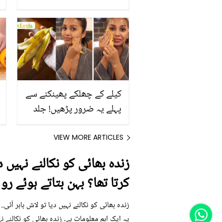
رکھیں
کیلے کے چھلکے پھینکنے سے
پہلے یہ ضرور پڑھیں! جلد
کے 3 بڑے مسائل کا سستا
اور قدرتی حل
VIEW MORE ARTICLES
زندہ بھائی کو نکالنے نہیں 
کرتا تھا؟ بہن بتاتے ہوئے رو
زندہ بھائی کو نکالنے نہیں دیا تو لاش باہر آئی
یہ ایک اہم معلومات ہے۔ زندہ بھائی کو نکالنے ن