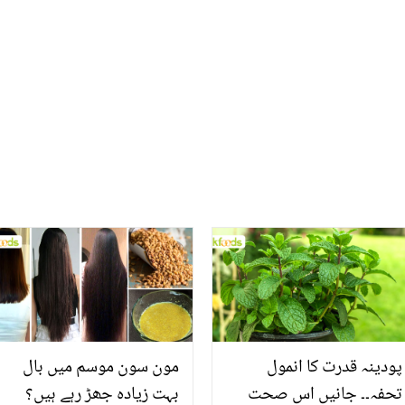
لیکن اس کا زائد استعمال کن
میڈیا پر مذاق بن گیا!
نقصانات کا باعث بن سکتا
صارفین کے تنقیدی وار
ہے؟
پودینہ قدرت کا انمول
مون سون موسم میں بال
تحفہ۔۔ جانیں اس صحت
بہت زیادہ جھڑ رہے ہیں؟