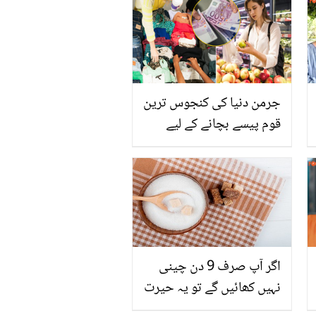
ماہرین نے شہریوں کو
خبردار کر دیا
جرمن دنیا کی کنجوس ترین
قوم پیسے بچانے کے لیے
ایسے کون سے کام کرتے ہیں
جو ہم بھی اپنا سکتے ہیں
اگر آپ صرف 9 دن چینی
نہیں کھائیں گے تو یہ حیرت
انگیز تبدیلیاں آپ کے جسم