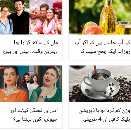
بدنصیب یوکرینی فوجی!
بہن کے انکشافات
کیا آپ جانتے ہیں کہ اگر آپ
ماں کے ساتھ گزارا ہوا
روزانہ ایک چمچ سیب کا
بہترین وقت۔۔ بیٹے اور بیوی
سرکہ پی لیں گے تو کیا
کی تصویر دیکھ کر سنی
ہوگا؟ جانیں اس کے آپ کی
دیول نے کیا ردعمل دیا؟
صحت پر حیرت انگیز نتائج
جو جان کر آپ بھی آج سے
ہی ایسا کرنے لگیں گے
وزن کم کرنا ہو یا ڈپریشن،
اتنے بے ڈھنگے کپڑے اور
بلیک کافی ان 4 طریقوں
جیولری کون پہنتا ہے؟
سے فائدہ پہنچا سکتی ہے
بہروپیا ڈرامہ آتے ہی سوشل