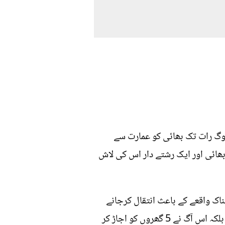
لوگ رات تک بھائی کو عمارت سے
ا بھائی اور ایک رشتے دار اس کی لاش
اک واقعے کے باعث انتقال کرجانے
والے محمد ریاض کی بہن کا. افسوس کہ اس واقعے میں اپنے بھائی کو کھونے والی صرف ایک بہن نہیں بلکہ اس آگ نے 5 گھروں کو اجاڑ کر