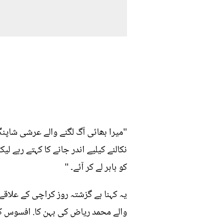
"میرا بھائی آگ لگنے والے عرشی شاپن
نکالنے کیلیے اندر جانے کا کہتے رہے ل
کو باہر لے کر آئے۔ "
یہ کہنا ہے گزشتہ روز کراچی کے علاق