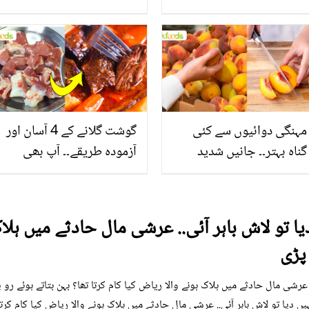
بخش پتوں کے 10 حیرت
جانیں بالوں کو مضبوط
انگیز طبی فوائد
بنانے کے چند قدرتی طریقے
مہنگی دوائیوں سے کئی
گوشت گلانے کے 4 آسان اور
گناہ بہتر۔۔ جانیں شدید
آزمودہ طریقے۔۔ آپ بھی
گرمی کے موسم میں آڑو
جانیں انٹرنیشنل شیف کے
کیوں کھانا چاہیے؟
بتائے راز
دیا تو لاش باہر آئی.. عرشی مال حادثے میں ہلا
 پڑی
.. عرشی مال حادثے میں ہلاک ہونے والا ریاض کیا کام کرتا تھا؟ بہن بتاتے ہوئے ر
ہیں دیا تو لاش باہر آئی.. عرشی مال حادثے میں ہلاک ہونے والا ریاض کیا کام کرت