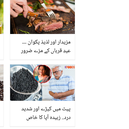
جانیں تاکہ آپ پا سکیں جلد
اور بالوں کے کئی مسائل کا
علاج
مزیدار اور لذیذ پکوان ۔۔۔
عیدِ قرباں کے مزے ضرور
لیں لیکن اپنی صحت کا
خیال بھی ضروری ہے!
پیٹ میں کیڑے اور شدید
درد.. زبیدہ آپا کا خاص
ٹوٹکہ جو پیٹ کے کیڑوں