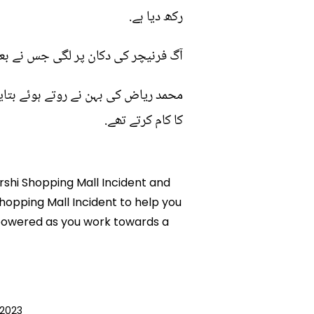
رکھ دیا ہے.
آگ فرنیچر کی دکان پر لگی جس نے بعد میں رہائشی فلیٹوں اور 130 دکانوں پ
محمد ریاض کی بہن نے روتے ہوئے بتای
کا کام کرتے تھے.
Arshi Shopping Mall Incident and
Shopping Mall Incident to help you
mpowered as you work towards a
2023