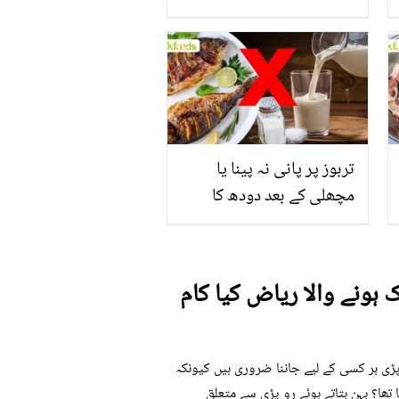
جاتا ہے؟ جانیں وٹامنز،
منرلز اور اینٹی آکسیڈنٹس
سے بھرپور اس سبزی کے
فائدے
تربوز پر پانی نہ پینا یا
مچھلی کے بعد دودھ کا
استعمال۔۔ جانیں کھانوں
سے متعلق غلط فہمیوں کی
حقیقت کیا ہے اور افواہ کیا؟
ک ہونے والا ریاض کیا کام
و پڑی ہر کسی کے لیے جاننا ضروری ہیں کیونکہ
ا تھا؟ بہن بتاتے ہوئے رو پڑی سے متعلق